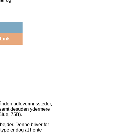
mer og
Link
rhånden udleveringssteder,
, samt desuden ydermere
lue, 75B).
rbejder. Denne bliver for
type er dog at hente