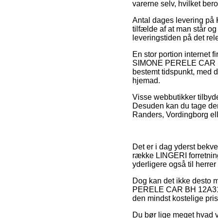
varerne selv, hvilket bero
Antal dages levering p
tilfælde af at man står og
leveringstiden på det rel
En stor portion internet 
SIMONE PERELE CAR BH 12
bestemt tidspunkt, med de
hjemad.
Visse webbutikker tilbyde
Desuden kan du tage den
Randers, Vordingborg elle
Det er i dag yderst bekve
række LINGERI forretning
yderligere også til herr
Dog kan det ikke desto m
PERELE CAR BH 12A316 56
den mindst kostelige pris
Du bør lige meget hvad vær