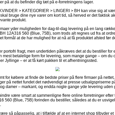
er på at du befinder dig tæt på e-forretningens lager.
å KVINDER > KATEGORIER > LINGERI > BH kan vise sig at være 
 skal bruge dine nye varer om kort tid, så herved er det faktisk ak
evante produkt.
firmaer yder muligheden for dag-til-dag levering på en lang rækk
A316 560 (Blue, 75B), som trods alt regnes ud fra at ordre
t formål at de har mulighed for at nå at få produktet afsted før d
r portofri fragt, men undertiden påkræves det at du bestiller for 
 mest betalelige form for levering, som mange gange – om du o
r Jyllinge – er at få kørt pakken til et afhentningssted.
mt for købere at finde de bedste priser på flere firmaer på nettet
er på nettet fundet det nødvendigt at presse udsalgspriserne på 
er og damer – markant, og endda nogle gange yde levering uden 
indre være smart at sammenligne flere online forretninger efte
0 (Blue, 75B) forinden du bestiller, således at du er usvigel
.
e så påpasselig, at i tilfælde af at en internet shop tilbyder et p