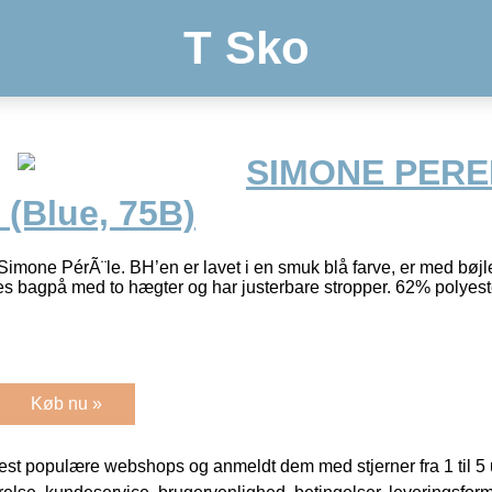
T Sko
SIMONE PERE
 (Blue, 75B)
imone PérÃ¨le. BH’en er lavet i en smuk blå farve, er med bøjl
kes bagpå med to hægter og har justerbare stropper. 62% polyes
Køb nu »
t populære webshops og anmeldt dem med stjerner fra 1 til 5 ud