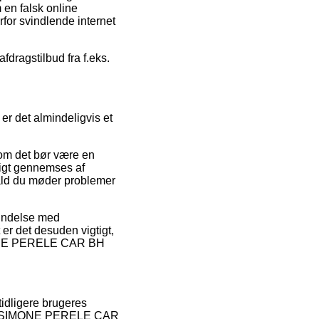
m en falsk online
rfor svindlende internet
fdragstilbud fra f.eks.
er det almindeligvis et
som det bør være en
pigt gennemses af
ifald du møder problemer
bindelse med
t er det desuden vigtigt,
SIMONE PERELE CAR BH
idligere brugeres
r af SIMONE PERELE CAR