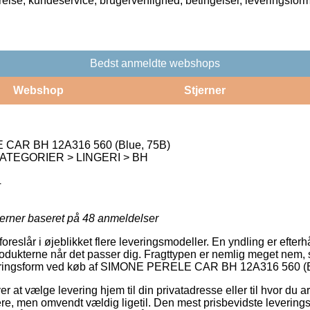
rrelse, kundeservice, brugervenlighed, betingelser, leveringsfor
Bedst anmeldte webshops
Webshop
Stjerner
CAR BH 12A316 560 (Blue, 75B)
ATEGORIER > LINGERI > BH
4
jerner baseret på
48
anmeldelser
 foreslår i øjeblikket flere leveringsmodeller. En yndling er efte
rodukterne når det passer dig. Fragttypen er nemlig meget nem
veringsform ved køb af SIMONE PERELE CAR BH 12A316 560 (B
r at vælge levering hjem til din privatadresse eller til hvor du a
re, men omvendt vældig ligetil. Den mest prisbevidste leverings