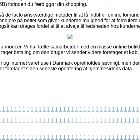
B) forinden du færdiggør din shopping.
å de facto ønskværdige metoder til at få indblik i online forhan
andlere på nettet som giver kunderne mulighed for at formulere 
gså kan drages fordel af til at afveje tilfredsheden hos kundern
f annoncer. Vi har tætte samarbejder med en masse online butik
g tager betaling om den bruger vi sender videre foretager et køb.
 og internet varehuse i Danmark opretholdes jævnligt, men der 
t er foretaget siden seneste opdatering af hjemmesidens data.
1
1
1
1
1
1
1
1
1
1
1
1
1
1
1
1
1
1
1
1
1
1
1
1
1
1
1
1
1
1
1
1
1
1
1
1
1
1
1
1
1
1
1
1
1
1
1
1
1
1
1
1
1
1
1
1
1
1
1
1
1
1
1
1
1
1
1
1
1
1
1
1
1
1
1
1
1
1
1
1
1
1
1
1
1
1
1
1
1
1
1
1
1
1
1
1
1
1
1
1
1
1
1
1
1