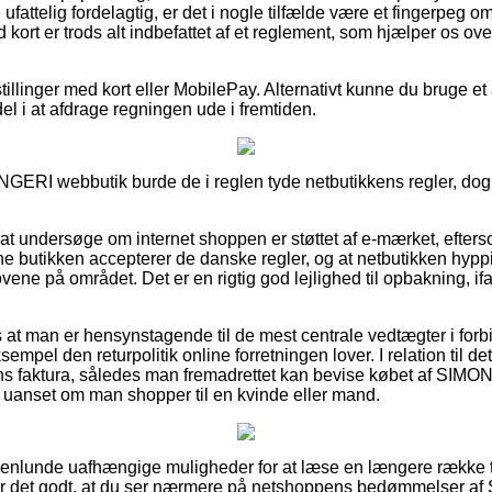
ufattelig fordelagtig, er det i nogle tilfælde være et fingerpeg o
ort er trods alt indbefattet af et reglement, som hjælper os ove
illinger med kort eller MobilePay. Alternativt kunne du bruge et a
del i at afdrage regningen ude i fremtiden.
INGERI webbutik burde de i reglen tyde netbutikkens regler, dog 
 at undersøge om internet shoppen er støttet af e-mærket, efter
line butikken accepterer de danske regler, og at netbutikken hyp
ovene på området. Det er en rigtig god lejlighed til opbakning, 
es at man er hensynstagende til de mest centrale vedtægter i for
empel den returpolitik online forretningen lover. I relation til de
ens faktura, således man fremadrettet kan bevise købet af 
 uanset om man shopper til en kvinde eller mand.
ogenlunde uafhængige muligheder for at læse en længere række t
er det godt, at du ser nærmere på netshoppens bedømmelse