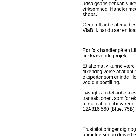
udsalgspris der kan virke 
virksomhed. Handler med k
shops.
Generelt anbefaler vi best
ViaBill, når du ser en for
Før folk handler på en L
tidskrævende projekt.
Et alternativ kunne være
tilkendegivelse af at on
eksperter som er inde i l
ved din bestilling.
I øvrigt kan det anbefal
transaktionen, som for eks
at man altid opbevarer 
12A316 560 (Blue, 75B),
Trustpilot bringer dig n
anmeldelser og derved 