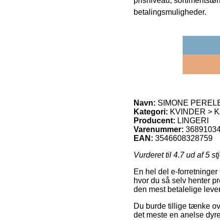
prisniveau, sortimentstø
betalingsmuligheder.
Navn:
SIMONE PERELE 
Kategori:
KVINDER > K
Producent:
LINGERI
Varenummer:
3689103
EAN:
3546608328759
Vurderet til
4.7
ud af 5 st
En hel del e-forretninger
hvor du så selv henter p
den mest betalelige le
Du burde tillige tænke ove
det meste en anelse dyre