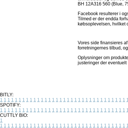
BH 12A316 560 (Blue, 75
Facebook resulterer i ogs
Tilmed er der endda forh
købsoplevelsen, hvilket o
Vores side finansieres a
forretningernes tilbud, o
Oplysninger om produkter
justeringer der eventuel
BITLY:
1
1
1
1
1
1
1
1
1
1
1
1
1
1
1
1
1
1
1
1
1
1
1
1
1
1
1
1
1
1
1
1
1
1
SPOTIFY:
1
1
1
1
1
1
1
1
1
1
1
1
1
1
1
1
1
1
1
1
1
1
1
1
1
1
1
1
1
1
1
1
1
1
CUTTLY BIO:
1
1
1
1
1
1
1
1
1
1
1
1
1
1
1
1
1
1
1
1
1
1
1
1
1
1
1
1
1
1
1
1
1
1
1