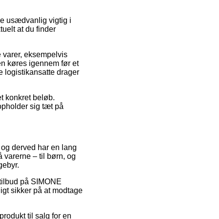
usædvanlig vigtig i
tuelt at du finder
e varer, eksempelvis
n køres igennem før et
e logistikansatte drager
et konkret beløb.
pholder sig tæt på
, og derved har en lang
varerne – til børn, og
gebyr.
r tilbud på SIMONE
igt sikker på at modtage
rodukt til salg for en