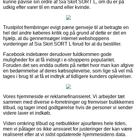
kunne påvise sin ordre af Sia Skirt SORT L, om du er på
udkig efter varer til en mand eller kvinde.
Trustpilot frembringer evigt pæne genveje til at betragte en
hel del andre køberes kritik og på grund af dette er det en
hjælp, at du gennemsøger internet webshoppens
vurderinger af Sia Skirt SORT L forud for at du bestiller.
Facebook indebærer derudover fuldkommen gode
muligheder for at få indsigt i e-shoppens popularitet.
Foruden det ses endda outlets på nettet hvor man kan afgive
en bedømmelse af deres købsoplevelse, som lige så vel må
tages i brug til at få et indtryk af tidligere kunders oplevelser.
Vores hjemmeside er reklamefinansieret. Vi arbejder tæt
sammen med diverse e-forretninger og fremviser butikkernes
tilbud, og tager imod godtgørelse hvis de personer vi sender
videre laver et indkøb.
Viden omkring tilbud og netbutikker ajourføres hele tiden,
men vi påtager os ikke ansvaret for justeringer der kan være
realiseret efter at vi sidst opdaterede hjemmesidens data.