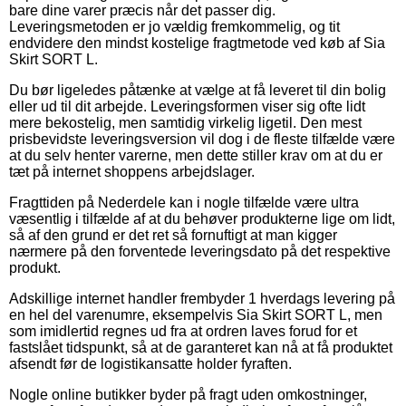
bare dine varer præcis når det passer dig.
Leveringsmetoden er jo vældig fremkommelig, og tit
endvidere den mindst kostelige fragtmetode ved køb af Sia
Skirt SORT L.
Du bør ligeledes påtænke at vælge at få leveret til din bolig
eller ud til dit arbejde. Leveringsformen viser sig ofte lidt
mere bekostelig, men samtidig virkelig ligetil. Den mest
prisbevidste leveringsversion vil dog i de fleste tilfælde være
at du selv henter varerne, men dette stiller krav om at du er
tæt på internet shoppens arbejdslager.
Fragttiden på Nederdele kan i nogle tilfælde være ultra
væsentlig i tilfælde af at du behøver produkterne lige om lidt,
så af den grund er det ret så fornuftigt at man kigger
nærmere på den forventede leveringsdato på det respektive
produkt.
Adskillige internet handler frembyder 1 hverdags levering på
en hel del varenumre, eksempelvis Sia Skirt SORT L, men
som imidlertid regnes ud fra at ordren laves forud for et
fastslået tidspunkt, så at de garanteret kan nå at få produktet
afsendt før de logistikansatte holder fyraften.
Nogle online butikker byder på fragt uden omkostninger,