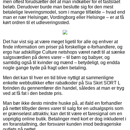
men oftest forudsætter det at man indkøber for et fastslået
beløb. Derudover burde man beslutte sig for den mest
betalelige leveringsmodel, som i mange tilfælde – hvad end
man er nær Helsingør, Vordingborg eller Helsinge – er at få
kørt ordren til et udleveringssted.
Det har vist sig at være meget ligetil for alle og enhver at
finde information om priser på forskellige e-forhandlere, og
ergo har adskillige Culture netshops været nødt til at sænke
salgsværdien på deres varer – til børn og babyer, og
samtidig også til kvinder og mænd – betydeligt, og endda
nogle gange byde på fragt uden betaling.
Men det kan til hver en tid blive nyttigt at sammenligne
enkelte webbutikker efter rabatkoder på Sia Skirt SORT L
forinden du gennemfører din handel, således at man er tryg
ved at få fat i den bedste pris.
Man bør ikke desto mindre huske på, at ifald en forhandler
på nettet tilbyder deres varer til salg for en udsalgspris som
er grænseløst attraktiv, kan det tit være et faresignal om en
uoprigtig online butik. Betalinger med kort er dog inkluderet i
en foranstaltning, der forsvarer kunden imod bedrageriske
outlets på nettet.