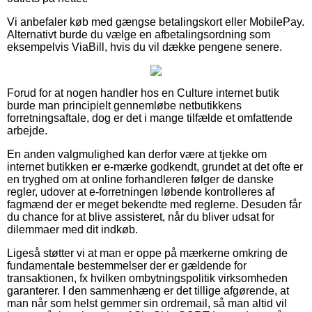
Vi anbefaler køb med gængse betalingskort eller MobilePay.
Alternativt burde du vælge en afbetalingsordning som
eksempelvis ViaBill, hvis du vil dække pengene senere.
Forud for at nogen handler hos en Culture internet butik
burde man principielt gennemløbe netbutikkens
forretningsaftale, dog er det i mange tilfælde et omfattende
arbejde.
En anden valgmulighed kan derfor være at tjekke om
internet butikken er e-mærke godkendt, grundet at det ofte er
en tryghed om at online forhandleren følger de danske
regler, udover at e-forretningen løbende kontrolleres af
fagmænd der er meget bekendte med reglerne. Desuden får
du chance for at blive assisteret, når du bliver udsat for
dilemmaer med dit indkøb.
Ligeså støtter vi at man er oppe på mærkerne omkring de
fundamentale bestemmelser der er gældende for
transaktionen, fx hvilken ombytningspolitik virksomheden
garanterer. I den sammenhæng er det tillige afgørende, at
man når som helst gemmer sin ordremail, så man altid vil