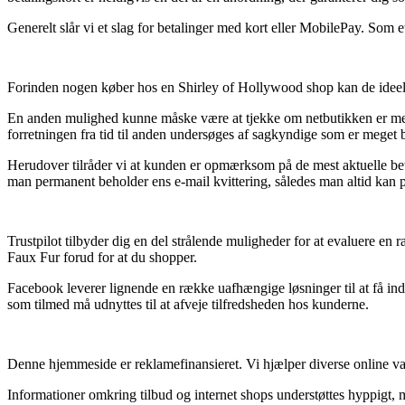
Generelt slår vi et slag for betalinger med kort eller MobilePay. Som et
Forinden nogen køber hos en Shirley of Hollywood shop kan de ideelt
En anden mulighed kunne måske være at tjekke om netbutikken er medle
forretningen fra tid til anden undersøges af sagkyndige som er meget 
Herudover tilråder vi at kunden er opmærksom på de mest aktuelle betin
man permanent beholder ens e-mail kvittering, således man altid kan p
Trustpilot tilbyder dig en del strålende muligheder for at evaluere en
Faux Fur forud for at du shopper.
Facebook leverer lignende en række uafhængige løsninger til at få ind
som tilmed må udnyttes til at afveje tilfredsheden hos kunderne.
Denne hjemmeside er reklamefinansieret. Vi hjælper diverse online var
Informationer omkring tilbud og internet shops understøttes hyppigt, me