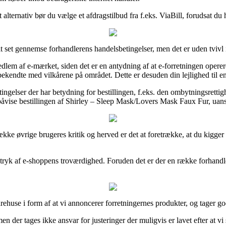
 alternativ bør du vælge et afdragstilbud fra f.eks. ViaBill, forudsat du
 set gennemse forhandlerens handelsbetingelser, men det er uden tvivl
m af e-mærket, siden det er en antydning af at e-forretningen opererer
bekendte med vilkårene på området. Dette er desuden din lejlighed til e
gelser der har betydning for bestillingen, f.eks. den ombytningsrettighe
åvise bestillingen af Shirley – Sleep Mask/Lovers Mask Faux Fur, uanse
 række øvrige brugeres kritik og herved er det at foretrække, at du kigg
tryk af e-shoppens troværdighed. Foruden det er der en række forhandlere
ehuse i form af at vi annoncerer forretningernes produkter, og tager go
n der tages ikke ansvar for justeringer der muligvis er lavet efter at vi