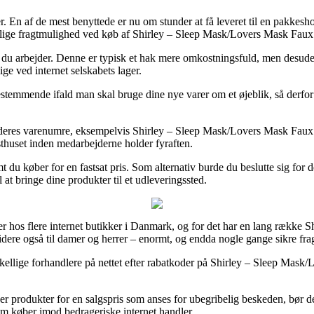
 En af de mest benyttede er nu om stunder at få leveret til en pakkeshop
elige fragtmulighed ved køb af Shirley – Sleep Mask/Lovers Mask Faux
hvor du arbejder. Denne er typisk et hak mere omkostningsfuld, men desuden
ige ved internet selskabets lager.
emmende ifald man skal bruge dine nye varer om et øjeblik, så derfor e
 deres varenumre, eksempelvis Shirley – Sleep Mask/Lovers Mask Faux F
osthuset inden medarbejderne holder fyraften.
t du køber for en fastsat pris. Som alternativ burde du beslutte sig for
 at bringe dine produkter til et udleveringssted.
iser hos flere internet butikker i Danmark, og for det har en lang række 
idere også til damer og herrer – enormt, og endda nogle gange sikre fr
kellige forhandlere på nettet efter rabatkoder på Shirley – Sleep Mask/
ælger produkter for en salgspris som anses for ubegribelig beskeden, bø
som køber imod bedrageriske internet handler.