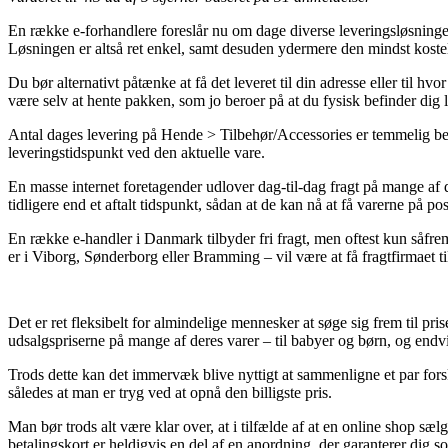
En række e-forhandlere foreslår nu om dage diverse leveringsløsninger.
Løsningen er altså ret enkel, samt desuden ydermere den mindst kost
Du bør alternativt påtænke at få det leveret til din adresse eller til 
være selv at hente pakken, som jo beroer på at du fysisk befinder dig l
Antal dages levering på Hende > Tilbehør/Accessories er temmelig best
leveringstidspunkt ved den aktuelle vare.
En masse internet foretagender udlover dag-til-dag fragt på mange af
tidligere end et aftalt tidspunkt, sådan at de kan nå at få varerne på p
En række e-handler i Danmark tilbyder fri fragt, men oftest kun såfrem
er i Viborg, Sønderborg eller Bramming – vil være at få fragtfirmaet til
Det er ret fleksibelt for almindelige mennesker at søge sig frem til pr
udsalgspriserne på mange af deres varer – til babyer og børn, og endv
Trods dette kan det immervæk blive nyttigt at sammenligne et par fors
således at man er tryg ved at opnå den billigste pris.
Man bør trods alt være klar over, at i tilfælde af at en online shop s
betalingskort er heldigvis en del af en anordning, der garanterer dig 