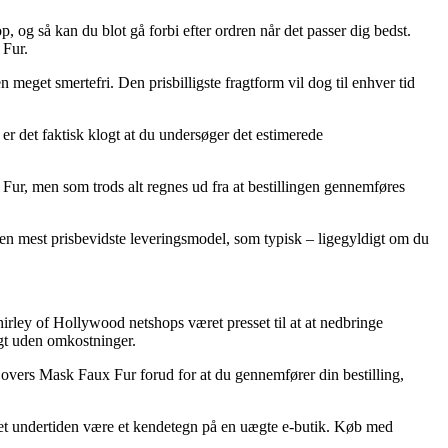
, og så kan du blot gå forbi efter ordren når det passer dig bedst.
 Fur.
 meget smertefri. Den prisbilligste fragtform vil dog til enhver tid
r det faktisk klogt at du undersøger det estimerede
ur, men som trods alt regnes ud fra at bestillingen gennemføres
 den mest prisbevidste leveringsmodel, som typisk – ligegyldigt om du
Shirley of Hollywood netshops været presset til at at nedbringe
agt uden omkostninger.
Lovers Mask Faux Fur forud for at du gennemfører din bestilling,
r det undertiden være et kendetegn på en uægte e-butik. Køb med