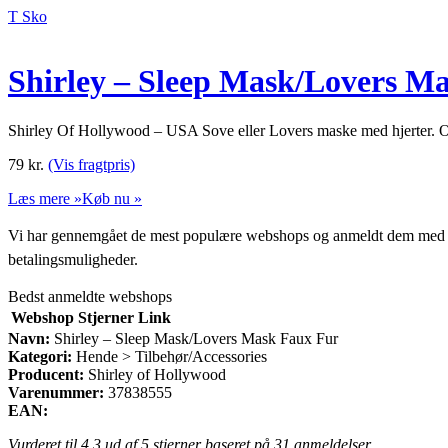
T Sko
Shirley – Sleep Mask/Lovers M
Shirley Of Hollywood – USA Sove eller Lovers maske med hjerter. 
79
kr.
(Vis fragtpris)
Læs mere »
Køb nu »
Vi har gennemgået de mest populære webshops og anmeldt dem med stjern
betalingsmuligheder.
Bedst anmeldte webshops
Webshop
Stjerner
Link
Navn:
Shirley – Sleep Mask/Lovers Mask Faux Fur
Kategori:
Hende > Tilbehør/Accessories
Producent:
Shirley of Hollywood
Varenummer:
37838555
EAN:
Vurderet til
4.3
ud af 5 stjerner baseret på
31
anmeldelser