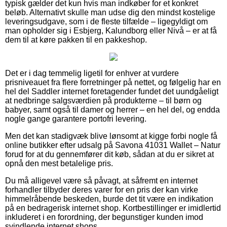
typisk gælder det kun hvis man indkøber for et konkret
beløb. Alternativt skulle man udse dig den mindst kostelige
leveringsudgave, som i de fleste tilfælde – ligegyldigt om
man opholder sig i Esbjerg, Kalundborg eller Nivå – er at få
dem til at køre pakken til en pakkeshop.
Det er i dag temmelig ligetil for enhver at vurdere
prisniveauet fra flere forretninger på nettet, og følgelig har en
hel del Saddler internet foretagender fundet det uundgåeligt
at nedbringe salgsværdien på produkterne – til børn og
babyer, samt også til damer og herrer – en hel del, og endda
nogle gange garantere portofri levering.
Men det kan stadigvæk blive lønsomt at kigge forbi nogle få
online butikker efter udsalg på Savona 41031 Wallet – Natur
forud for at du gennemfører dit køb, sådan at du er sikret at
opnå den mest betalelige pris.
Du må alligevel være så påvagt, at såfremt en internet
forhandler tilbyder deres varer for en pris der kan virke
himmelråbende beskeden, burde det tit være en indikation
på en bedragerisk internet shop. Kortbestillinger er imidlertid
inkluderet i en forordning, der begunstiger kunden imod
svindlende internet shops.