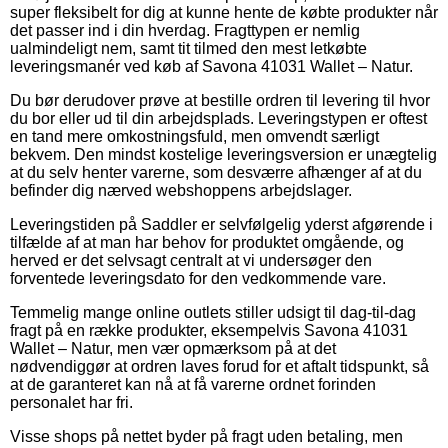
super fleksibelt for dig at kunne hente de købte produkter når
det passer ind i din hverdag. Fragttypen er nemlig
ualmindeligt nem, samt tit tilmed den mest letkøbte
leveringsmanér ved køb af Savona 41031 Wallet – Natur.
Du bør derudover prøve at bestille ordren til levering til hvor
du bor eller ud til din arbejdsplads. Leveringstypen er oftest
en tand mere omkostningsfuld, men omvendt særligt
bekvem. Den mindst kostelige leveringsversion er unægtelig
at du selv henter varerne, som desværre afhænger af at du
befinder dig nærved webshoppens arbejdslager.
Leveringstiden på Saddler er selvfølgelig yderst afgørende i
tilfælde af at man har behov for produktet omgående, og
herved er det selvsagt centralt at vi undersøger den
forventede leveringsdato for den vedkommende vare.
Temmelig mange online outlets stiller udsigt til dag-til-dag
fragt på en række produkter, eksempelvis Savona 41031
Wallet – Natur, men vær opmærksom på at det
nødvendiggør at ordren laves forud for et aftalt tidspunkt, så
at de garanteret kan nå at få varerne ordnet forinden
personalet har fri.
Visse shops på nettet byder på fragt uden betaling, men