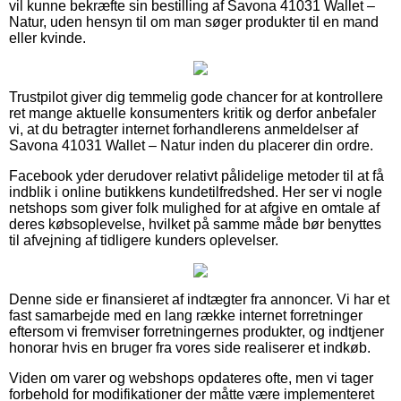
vil kunne bekræfte sin bestilling af Savona 41031 Wallet –
Natur, uden hensyn til om man søger produkter til en mand
eller kvinde.
Trustpilot giver dig temmelig gode chancer for at kontrollere
ret mange aktuelle konsumenters kritik og derfor anbefaler
vi, at du betragter internet forhandlerens anmeldelser af
Savona 41031 Wallet – Natur inden du placerer din ordre.
Facebook yder derudover relativt pålidelige metoder til at få
indblik i online butikkens kundetilfredshed. Her ser vi nogle
netshops som giver folk mulighed for at afgive en omtale af
deres købsoplevelse, hvilket på samme måde bør benyttes
til afvejning af tidligere kunders oplevelser.
Denne side er finansieret af indtægter fra annoncer. Vi har et
fast samarbejde med en lang række internet forretninger
eftersom vi fremviser forretningernes produkter, og indtjener
honorar hvis en bruger fra vores side realiserer et indkøb.
Viden om varer og webshops opdateres ofte, men vi tager
forbehold for modifikationer der måtte være implementeret