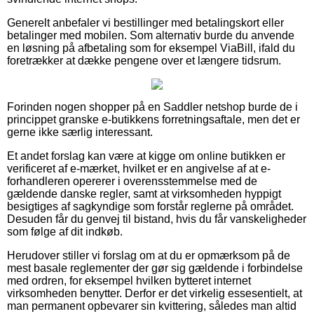
Generelt anbefaler vi bestillinger med betalingskort eller
betalinger med mobilen. Som alternativ burde du anvende
en løsning på afbetaling som for eksempel ViaBill, ifald du
foretrækker at dække pengene over et længere tidsrum.
Forinden nogen shopper på en Saddler netshop burde de i
princippet granske e-butikkens forretningsaftale, men det er
gerne ikke særlig interessant.
Et andet forslag kan være at kigge om online butikken er
verificeret af e-mærket, hvilket er en angivelse af at e-
forhandleren opererer i overensstemmelse med de
gældende danske regler, samt at virksomheden hyppigt
besigtiges af sagkyndige som forstår reglerne på området.
Desuden får du genvej til bistand, hvis du får vanskeligheder
som følge af dit indkøb.
Herudover stiller vi forslag om at du er opmærksom på de
mest basale reglementer der gør sig gældende i forbindelse
med ordren, for eksempel hvilken bytteret internet
virksomheden benytter. Derfor er det virkelig essesentielt, at
man permanent opbevarer sin kvittering, således man altid