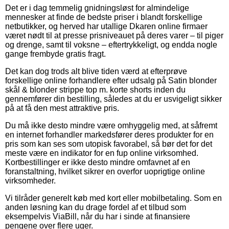
Det er i dag temmelig gnidningsløst for almindelige
mennesker at finde de bedste priser i blandt forskellige
netbutikker, og herved har utallige Dkaren online firmaer
været nødt til at presse prisniveauet på deres varer – til piger
og drenge, samt til voksne – eftertrykkeligt, og endda nogle
gange frembyde gratis fragt.
Det kan dog trods alt blive tiden værd at efterprøve
forskellige online forhandlere efter udsalg på Satin blonder
skål & blonder strippe top m. korte shorts inden du
gennemfører din bestilling, således at du er usvigeligt sikker
på at få den mest attraktive pris.
Du må ikke desto mindre være omhyggelig med, at såfremt
en internet forhandler markedsfører deres produkter for en
pris som kan ses som utopisk favorabel, så bør det for det
meste være en indikator for en fup online virksomhed.
Kortbestillinger er ikke desto mindre omfavnet af en
foranstaltning, hvilket sikrer en overfor uoprigtige online
virksomheder.
Vi tilråder generelt køb med kort eller mobilbetaling. Som en
anden løsning kan du drage fordel af et tilbud som
eksempelvis ViaBill, når du har i sinde at finansiere
pengene over flere uger.