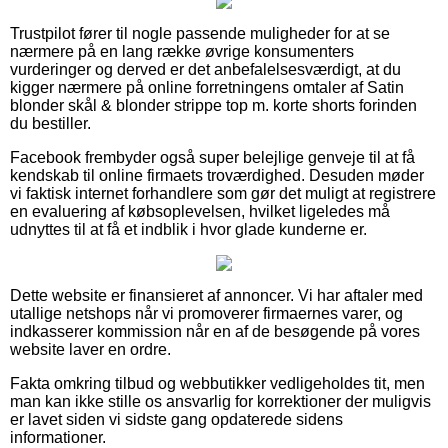
Trustpilot fører til nogle passende muligheder for at se
nærmere på en lang række øvrige konsumenters
vurderinger og derved er det anbefalelsesværdigt, at du
kigger nærmere på online forretningens omtaler af Satin
blonder skål & blonder strippe top m. korte shorts forinden
du bestiller.
Facebook frembyder også super belejlige genveje til at få
kendskab til online firmaets troværdighed. Desuden møder
vi faktisk internet forhandlere som gør det muligt at registrere
en evaluering af købsoplevelsen, hvilket ligeledes må
udnyttes til at få et indblik i hvor glade kunderne er.
Dette website er finansieret af annoncer. Vi har aftaler med
utallige netshops når vi promoverer firmaernes varer, og
indkasserer kommission når en af de besøgende på vores
website laver en ordre.
Fakta omkring tilbud og webbutikker vedligeholdes tit, men
man kan ikke stille os ansvarlig for korrektioner der muligvis
er lavet siden vi sidste gang opdaterede sidens
informationer.