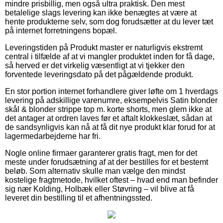
mindre prisbillig, men også ultra praktisk. Den mest
betalelige slags levering kan ikke benægtes at være at
hente produkterne selv, som dog forudsætter at du lever tæt
på internet forretningens bopæl.
Leveringstiden på Produkt master er naturligvis ekstremt
central i tilfælde af at vi mangler produktet inden for få dage,
så herved er det virkelig væsentligt at vi tjekker den
forventede leveringsdato på det pågældende produkt.
En stor portion internet forhandlere giver løfte om 1 hverdags
levering på adskillige varenumre, eksempelvis Satin blonder
skål & blonder strippe top m. korte shorts, men glem ikke at
det antager at ordren laves før et aftalt klokkeslæt, sådan at
de sandsynligvis kan nå at få dit nye produkt klar forud for at
lagermedarbejderne har fri.
Nogle online firmaer garanterer gratis fragt, men for det
meste under forudsætning af at der bestilles for et bestemt
beløb. Som alternativ skulle man vælge den mindst
kostelige fragtmetode, hvilket oftest – hvad end man befinder
sig nær Kolding, Holbæk eller Støvring – vil blive at få
leveret din bestilling til et afhentningssted.