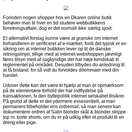
Forinden nogen shopper hos en Dkaren online butik
behøver man til hver en tid studere webbutikkens
forretningsaftale, dog er det normalt ikke særlig sjovt.
Et alternativt forslag kunne være at granske om internet
forhandleren er verificeret af e-mærket, fordi det typisk er en
sikring om at internet butikken lever op til de danske
retningslinjer, tillige med at internet webshoppen jævnligt
føres tilsyn med af sagkyndige der har nøje kendskab til
reglementet på området. Desuden tilbydes du anledning til
at få bistand, for så vidt du forvoldes dilemmaer med din
handel.
Udover dette kan det være til hjælp at man er opmærksom
på de elementære forhold der har indflydelse på
transaktionen, fx den byttepolitik internet selskabet tilsikrer.
På grund af dette er det ydermere essesentielt, at man
permanent bibeholder ens ordremail, så man senere kan
dokumentere ordren af Satin blonder skål & blonder strippe
top m. korte shorts, om du er på udkig efter et produkt til en
dreng eller pige.