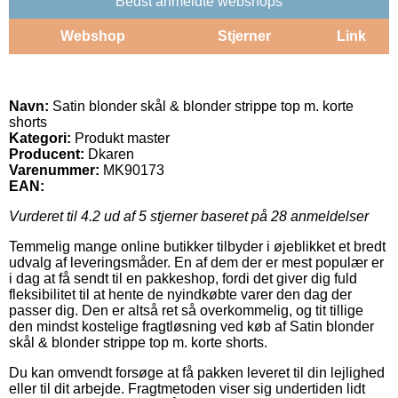
Bedst anmeldte webshops
Webshop
Stjerner
Link
Navn:
Satin blonder skål & blonder strippe top m. korte
shorts
Kategori:
Produkt master
Producent:
Dkaren
Varenummer:
MK90173
EAN:
Vurderet til
4.2
ud af 5 stjerner baseret på
28
anmeldelser
Temmelig mange online butikker tilbyder i øjeblikket et bredt
udvalg af leveringsmåder. En af dem der er mest populær er
i dag at få sendt til en pakkeshop, fordi det giver dig fuld
fleksibilitet til at hente de nyindkøbte varer den dag der
passer dig. Den er altså ret så overkommelig, og tit tillige
den mindst kostelige fragtløsning ved køb af Satin blonder
skål & blonder strippe top m. korte shorts.
Du kan omvendt forsøge at få pakken leveret til din lejlighed
eller til dit arbejde. Fragtmetoden viser sig undertiden lidt