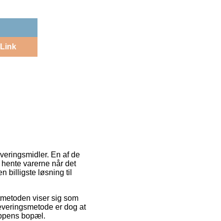
Link
veringsmidler. En af de
e hente varerne når det
billigste løsning til
agtmetoden viser sig som
everingsmetode er dog at
oppens bopæl.