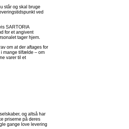
u står og skal bruge
leveringstidspunkt ved
elvis SARTORIA
 for et angivent
ersonalet tager hjem.
rav om at der aftages for
 i mange tilfælde – om
e varer til et
 selskaber, og altså har
 priserne på deres
ogle gange love levering