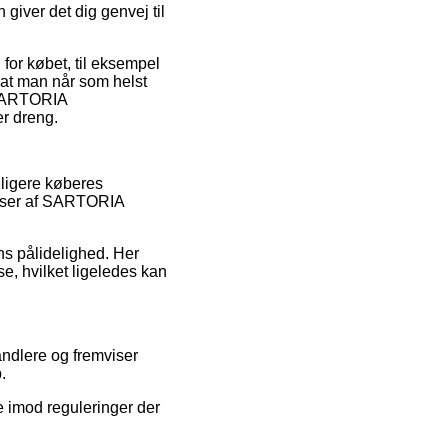
giver det dig genvej til
 for købet, til eksempel
 at man når som helst
f SARTORIA
r dreng.
dligere køberes
delser af SARTORIA
ens pålidelighed. Her
se, hvilket ligeledes kan
andlere og fremviser
.
e imod reguleringer der