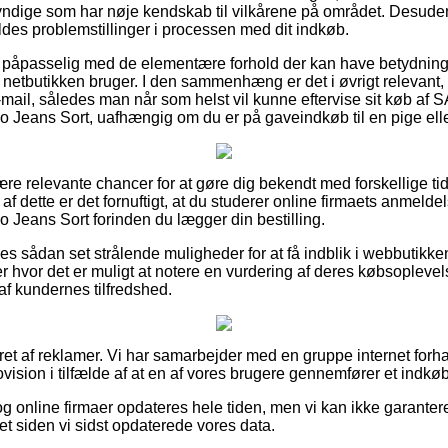
ndige som har nøje kendskab til vilkårene på området. Desuden 
ldes problemstillinger i processen med dit indkøb.
u er påpasselig med de elementære forhold der kan have betydning
netbutikken bruger. I den sammenhæng er det i øvrigt relevant,
 e-mail, således man når som helst vil kunne eftervise sit køb a
ans Sort, uafhængig om du er på gaveindkøb til en pige elle
lære relevante chancer for at gøre dig bekendt med forskellige ti
af dette er det fornuftigt, at du studerer online firmaets anmel
ans Sort forinden du lægger din bestilling.
des sådan set strålende muligheder for at få indblik i webbutikk
r hvor det er muligt at notere en vurdering af deres købsoplevel
 af kundernes tilfredshed.
eret af reklamer. Vi har samarbejder med en gruppe internet forh
rovision i tilfælde af at en af vores brugere gennemfører et indkøb
g online firmaer opdateres hele tiden, men vi kan ikke garanter
et siden vi sidst opdaterede vores data.