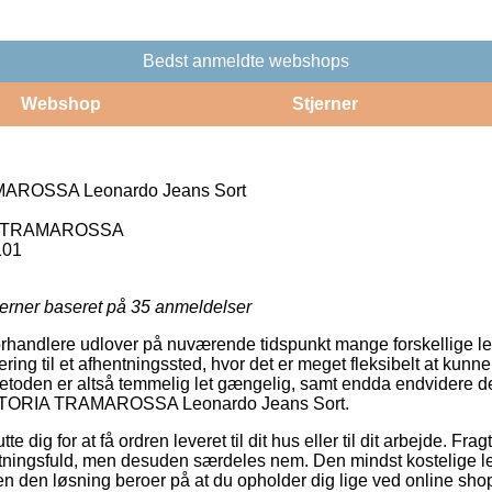
Bedst anmeldte webshops
Webshop
Stjerner
ROSSA Leonardo Jeans Sort
 TRAMAROSSA
101
jerner baseret på
35
anmeldelser
orhandlere udlover på nuværende tidspunkt mange forskellige le
ering til et afhentningssted, hvor det er meget fleksibelt at kunn
etoden er altså temmelig let gængelig, samt endda endvidere den 
ARTORIA TRAMAROSSA Leonardo Jeans Sort.
e dig for at få ordren leveret til dit hus eller til dit arbejde. Fr
tningsfuld, men desuden særdeles nem. Den mindst kostelige l
en den løsning beroer på at du opholder dig lige ved online sh