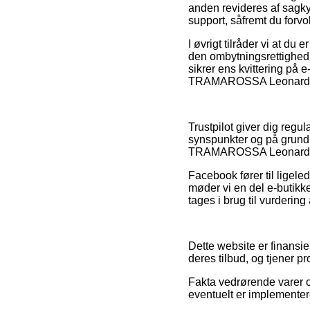
anden revideres af sagky
support, såfremt du forvo
I øvrigt tilråder vi at d
den ombytningsrettighed 
sikrer ens kvittering på
TRAMAROSSA Leonardo Je
Trustpilot giver dig regu
synspunkter og på grund 
TRAMAROSSA Leonardo Je
Facebook fører til ligele
møder vi en del e-butikke
tages i brug til vurdering
Dette website er finansi
deres tilbud, og tjener p
Fakta vedrørende varer o
eventuelt er implementer