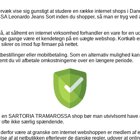
rvæk vise sig gunstigt at studere en række internet shops i Dan
eonardo Jeans Sort inden du shopper, så man er tryg ved 
, at såfremt en internet virksomhed forhandler en vare for en ud
ge gange være et kendetegn på en uægte webshop. Kortkøb er tr
ikrer os imod fup firmaer på nettet.
tbestillinger eller mobilbetaling. Som en alternativ mulighed kan
remt du vil afbetale omkostningerne over en længere periode.
s en SARTORIA TRAMAROSSA shop bør man utvivlsomt have øj
r ofte ikke særlig spændende.
derfor være at granske om internet webshoppen er medlem af
e af at netbutikken efterlever de danske regler, udover at online 