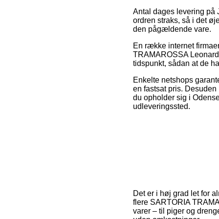
Antal dages levering på J
ordren straks, så i det 
den pågældende vare.
En række internet firmae
TRAMAROSSA Leonardo Jean
tidspunkt, sådan at de har
Enkelte netshops garanter
en fastsat pris. Desuden
du opholder sig i Odense, 
udleveringssted.
Det er i høj grad let for
flere SARTORIA TRAMARO
varer – til piger og dren