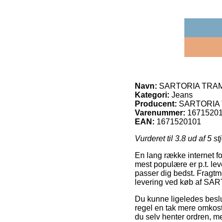
Navn:
SARTORIA TRAMA
Kategori:
Jeans
Producent:
SARTORIA
Varenummer:
1671520
EAN:
1671520101
Vurderet til
3.8
ud af 5 st
En lang række internet f
mest populære er p.t. lev
passer dig bedst. Fragtm
levering ved køb af S
Du kunne ligeledes beslutt
regel en tak mere omkos
du selv henter ordren, m