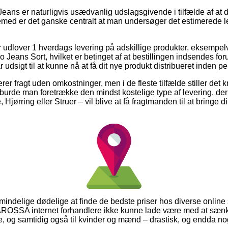
eans er naturligvis usædvanlig udslagsgivende i tilfælde af at d
øjemed er det ganske centralt at man undersøger det estimerede 
r udlover 1 hverdags levering på adskillige produkter, eksemp
s Sort, hvilket er betinget af at bestillingen indsendes forud
 udsigt til at kunne nå at få dit nye produkt distribueret inden p
er fragt uden omkostninger, men i de fleste tilfælde stiller det k
 burde man foretrække den mindst kostelige type af levering, der
Hjørring eller Struer – vil blive at få fragtmanden til at bringe din
 almindelige dødelige at finde de bedste priser hos diverse online
SSA internet forhandlere ikke kunne lade være med at sænke
ge, og samtidig også til kvinder og mænd – drastisk, og endda n