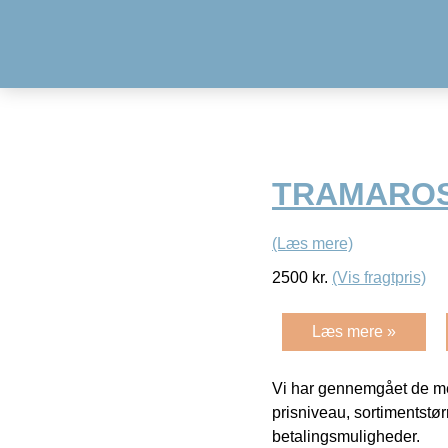
TRAMAROSS
(Læs mere)
2500
kr.
(Vis fragtpris)
Læs mere »
Vi har gennemgået de mes
prisniveau, sortimentstø
betalingsmuligheder.