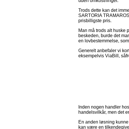
uden omkostninger.
Trods dette kan det imme
SARTORIA TRAMAROSSA L
prisbilligste pris.
Man må trods alt huske på
beskeden, burde det man
en lovbestemmelse, som s
Generelt anbefaler vi kor
eksempelvis ViaBill, såf
Inden nogen handler ho
handelsvilkår, men det e
En anden løsning kunne 
kan være en tilkendegivels