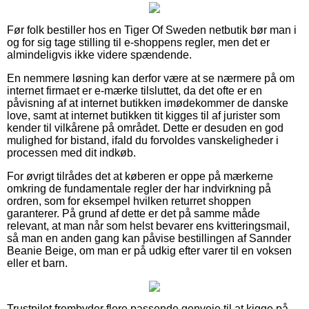
Før folk bestiller hos en Tiger Of Sweden netbutik bør man i
og for sig tage stilling til e-shoppens regler, men det er
almindeligvis ikke videre spændende.
En nemmere løsning kan derfor være at se nærmere på om
internet firmaet er e-mærke tilsluttet, da det ofte er en
påvisning af at internet butikken imødekommer de danske
love, samt at internet butikken tit kigges til af jurister som
kender til vilkårene på området. Dette er desuden en god
mulighed for bistand, ifald du forvoldes vanskeligheder i
processen med dit indkøb.
For øvrigt tilrådes det at køberen er oppe på mærkerne
omkring de fundamentale regler der har indvirkning på
ordren, som for eksempel hvilken returret shoppen
garanterer. På grund af dette er det på samme måde
relevant, at man når som helst bevarer ens kvitteringsmail,
så man en anden gang kan påvise bestillingen af Sannder
Beanie Beige, om man er på udkig efter varer til en voksen
eller et barn.
Trustpilot frembyder flere passende genveje til at kigge på