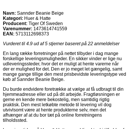
Navn:
Sannder Beanie Beige
Kategori:
Huer & Hatte
Producent:
Tiger Of Sweden
Varenummer:
1473614741559
EAN:
5713112698373
Vurderet til
4.9
ud af 5 stjerner baseret på
22
anmeldelser
En lang række forretninger på nettet tilbyder i dag mange
forskellige leveringsmuligheder. En sikker vinder er lige nu
udleveringssteder, hvor det er muligt at hente varerne når
der er mulighed for det. Den er jo meget let gængelig, samt
mange gange tillige den mest prisbevidste leveringstype ved
køb af Sannder Beanie Beige.
Du burde endvidere foretrække at vælge at få udbragt til din
hjemmeadresse eller ud på dit arbejde. Fragtløsningen er
gerne en kende mere bekostelig, men samtidig rigtig
praktisk. Den mest letkøbte metode til levering vil dog
utvivlsomt være at hente produkterne selv, men det
afhænger af at du bor tæt på online forretningens
tilholdssted.