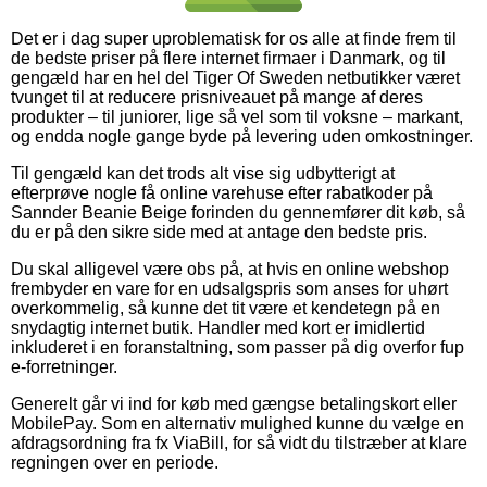
Det er i dag super uproblematisk for os alle at finde frem til
de bedste priser på flere internet firmaer i Danmark, og til
gengæld har en hel del Tiger Of Sweden netbutikker været
tvunget til at reducere prisniveauet på mange af deres
produkter – til juniorer, lige så vel som til voksne – markant,
og endda nogle gange byde på levering uden omkostninger.
Til gengæld kan det trods alt vise sig udbytterigt at
efterprøve nogle få online varehuse efter rabatkoder på
Sannder Beanie Beige forinden du gennemfører dit køb, så
du er på den sikre side med at antage den bedste pris.
Du skal alligevel være obs på, at hvis en online webshop
frembyder en vare for en udsalgspris som anses for uhørt
overkommelig, så kunne det tit være et kendetegn på en
snydagtig internet butik. Handler med kort er imidlertid
inkluderet i en foranstaltning, som passer på dig overfor fup
e-forretninger.
Generelt går vi ind for køb med gængse betalingskort eller
MobilePay. Som en alternativ mulighed kunne du vælge en
afdragsordning fra fx ViaBill, for så vidt du tilstræber at klare
regningen over en periode.