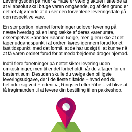
Leveringstiden på Huer & Hatte er vældig aktuel i tilfælde af
at vi absolut skal bruge varen omgående, og af den grund er
det ret afgørende at du ser den forventede leveringsdato på
den respektive vare.
En stor portion internet forretninger udlover levering på
næste hverdag på en lang række af deres varenumre,
eksempelvis Sannder Beanie Beige, men glem ikke at det
tager udgangspunkt i at ordren køres igennem forud for et
fast tidspunkt, med det formål at de har udsigt til at kunne nå
at få varen ordnet forud for at medarbejderne drager hjemad.
Indtil flere forretninger på nettet sikrer levering uden
omkostninger, men tit er det forbeholdt når du aftager for en
bestemt sum. Desuden skulle du vælge den billigste
leveringsudgave, der i de fleste tilfælde – hvad end du
befinder sig ved Fredericia, Ringsted eller Ribe – vil blive at
få fragtmanden til at levere din bestilling til en pakkeshop.