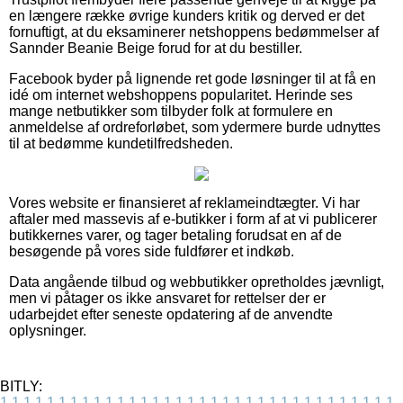
en længere række øvrige kunders kritik og derved er det
fornuftigt, at du eksaminerer netshoppens bedømmelser af
Sannder Beanie Beige forud for at du bestiller.
Facebook byder på lignende ret gode løsninger til at få en
idé om internet webshoppens popularitet. Herinde ses
mange netbutikker som tilbyder folk at formulere en
anmeldelse af ordreforløbet, som ydermere burde udnyttes
til at bedømme kundetilfredsheden.
Vores website er finansieret af reklameindtægter. Vi har
aftaler med massevis af e-butikker i form af at vi publicerer
butikkernes varer, og tager betaling forudsat en af de
besøgende på vores side fuldfører et indkøb.
Data angående tilbud og webbutikker opretholdes jævnligt,
men vi påtager os ikke ansvaret for rettelser der er
udarbejdet efter seneste opdatering af de anvendte
oplysninger.
BITLY:
1
1
1
1
1
1
1
1
1
1
1
1
1
1
1
1
1
1
1
1
1
1
1
1
1
1
1
1
1
1
1
1
1
1