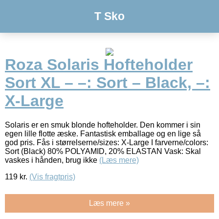
T Sko
Roza Solaris Hofteholder
Sort XL – –: Sort – Black, –:
X-Large
Solaris er en smuk blonde hofteholder. Den kommer i sin
egen lille flotte æske. Fantastisk emballage og en lige så
god pris. Fås i størrelserne/sizes: X-Large I farverne/colors:
Sort (Black) 80% POLYAMID, 20% ELASTAN Vask: Skal
vaskes i hånden, brug ikke
(Læs mere)
119
kr.
(Vis fragtpris)
Læs mere »