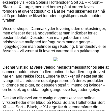
eksempelvis Roza Solaris Hofteholder Sort XL – –: Sort –
Black, –: X-Large, men det beroer på at ordren laves
forinden et givent tidspunkt, så at de med sikkerhed kan nå
at få produkterne fikset forinden logistikpersonalet holder
fyraften.
Visse e-shops i Danmark yder levering uden omkostninger,
men oftest er det så nødvendigt at man indkøber for et
bestemt beløb. Desuden kan man gribe den mest
prisbevidste mulighed for fragt, som mange gange –
ligegyldigt om man befinder sig i Kolding, Brønderslev eller
Assens – vil være at få leveret varerne til en pakkeshop.
Det har vist sig at være vældig hensigtsmæssigt for os alle at
sammenholde priser fra flere online forhandlere, og derved
har en lang række Roza Lingerie butikker på nettet set sig
tvunget til at reducere udsalgspriserne på deres produkter –
til drenge og piger, og desuden også til mænd og kvinder –
en hel del, og endda nogle gange love fragt uden gebyr.
Det kan alligevel være nyttigt at granske visse online
virksomheder efter tilbud på Roza Solaris Hofteholder Sort
XL – –: Sort – Black, –: X-Large før du gennemfører din