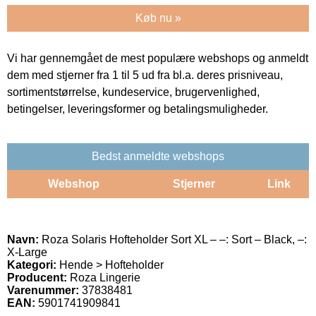
Køb nu »
Vi har gennemgået de mest populære webshops og anmeldt
dem med stjerner fra 1 til 5 ud fra bl.a. deres prisniveau,
sortimentstørrelse, kundeservice, brugervenlighed,
betingelser, leveringsformer og betalingsmuligheder.
Bedst anmeldte webshops
Webshop
Stjerner
Link
Navn:
Roza Solaris Hofteholder Sort XL – –: Sort – Black, –:
X-Large
Kategori:
Hende > Hofteholder
Producent:
Roza Lingerie
Varenummer:
37838481
EAN:
5901741909841