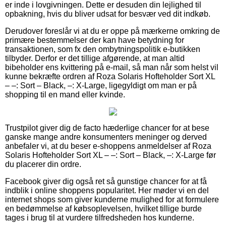
er inde i lovgivningen. Dette er desuden din lejlighed til
opbakning, hvis du bliver udsat for besvær ved dit indkøb.
Derudover foreslår vi at du er oppe på mærkerne omkring de
primære bestemmelser der kan have betydning for
transaktionen, som fx den ombytningspolitik e-butikken
tilbyder. Derfor er det tillige afgørende, at man altid
bibeholder ens kvittering på e-mail, så man når som helst vil
kunne bekræfte ordren af Roza Solaris Hofteholder Sort XL
– –: Sort – Black, –: X-Large, ligegyldigt om man er på
shopping til en mand eller kvinde.
Trustpilot giver dig de facto hæderlige chancer for at bese
ganske mange andre konsumenters meninger og derved
anbefaler vi, at du beser e-shoppens anmeldelser af Roza
Solaris Hofteholder Sort XL – –: Sort – Black, –: X-Large før
du placerer din ordre.
Facebook giver dig også ret så gunstige chancer for at få
indblik i online shoppens popularitet. Her møder vi en del
internet shops som giver kunderne mulighed for at formulere
en bedømmelse af købsoplevelsen, hvilket tillige burde
tages i brug til at vurdere tilfredsheden hos kunderne.