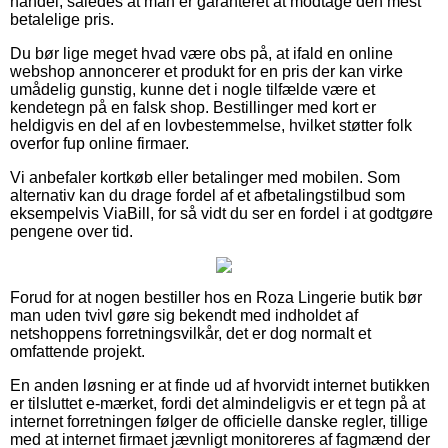
handel, således at man er garanteret at modtage den mest
betalelige pris.
Du bør lige meget hvad være obs på, at ifald en online
webshop annoncerer et produkt for en pris der kan virke
umådelig gunstig, kunne det i nogle tilfælde være et
kendetegn på en falsk shop. Bestillinger med kort er
heldigvis en del af en lovbestemmelse, hvilket støtter folk
overfor fup online firmaer.
Vi anbefaler kortkøb eller betalinger med mobilen. Som
alternativ kan du drage fordel af et afbetalingstilbud som
eksempelvis ViaBill, for så vidt du ser en fordel i at godtgøre
pengene over tid.
Forud for at nogen bestiller hos en Roza Lingerie butik bør
man uden tvivl gøre sig bekendt med indholdet af
netshoppens forretningsvilkår, det er dog normalt et
omfattende projekt.
En anden løsning er at finde ud af hvorvidt internet butikken
er tilsluttet e-mærket, fordi det almindeligvis er et tegn på at
internet forretningen følger de officielle danske regler, tillige
med at internet firmaet jævnligt monitoreres af fagmænd der