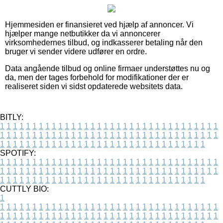
Hjemmesiden er finansieret ved hjælp af annoncer. Vi
hjælper mange netbutikker da vi annoncerer
virksomhedernes tilbud, og indkasserer betaling når den
bruger vi sender videre udfører en ordre.
Data angående tilbud og online firmaer understøttes nu og
da, men der tages forbehold for modifikationer der er
realiseret siden vi sidst opdaterede websitets data.
BITLY:
1
1
1
1
1
1
1
1
1
1
1
1
1
1
1
1
1
1
1
1
1
1
1
1
1
1
1
1
1
1
1
1
1
1
1
1
1
1
1
1
1
1
1
1
1
1
1
1
1
1
1
1
1
1
1
1
1
1
1
1
1
1
1
1
1
1
1
1
1
1
1
1
1
1
1
1
1
1
1
1
1
1
1
1
1
1
1
1
1
1
1
1
1
1
1
1
1
1
1
1
SPOTIFY:
1
1
1
1
1
1
1
1
1
1
1
1
1
1
1
1
1
1
1
1
1
1
1
1
1
1
1
1
1
1
1
1
1
1
1
1
1
1
1
1
1
1
1
1
1
1
1
1
1
1
1
1
1
1
1
1
1
1
1
1
1
1
1
1
1
1
1
1
1
1
1
1
1
1
1
1
1
1
1
1
1
1
1
1
1
1
1
1
1
1
1
1
1
1
1
1
1
1
1
1
CUTTLY BIO:
1
1
1
1
1
1
1
1
1
1
1
1
1
1
1
1
1
1
1
1
1
1
1
1
1
1
1
1
1
1
1
1
1
1
1
1
1
1
1
1
1
1
1
1
1
1
1
1
1
1
1
1
1
1
1
1
1
1
1
1
1
1
1
1
1
1
1
1
1