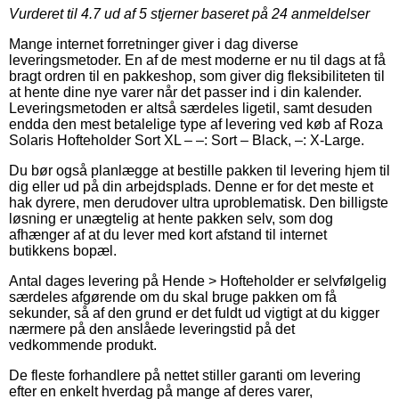
Vurderet til
4.7
ud af 5 stjerner baseret på
24
anmeldelser
Mange internet forretninger giver i dag diverse
leveringsmetoder. En af de mest moderne er nu til dags at få
bragt ordren til en pakkeshop, som giver dig fleksibiliteten til
at hente dine nye varer når det passer ind i din kalender.
Leveringsmetoden er altså særdeles ligetil, samt desuden
endda den mest betalelige type af levering ved køb af Roza
Solaris Hofteholder Sort XL – –: Sort – Black, –: X-Large.
Du bør også planlægge at bestille pakken til levering hjem til
dig eller ud på din arbejdsplads. Denne er for det meste et
hak dyrere, men derudover ultra uproblematisk. Den billigste
løsning er unægtelig at hente pakken selv, som dog
afhænger af at du lever med kort afstand til internet
butikkens bopæl.
Antal dages levering på Hende > Hofteholder er selvfølgelig
særdeles afgørende om du skal bruge pakken om få
sekunder, så af den grund er det fuldt ud vigtigt at du kigger
nærmere på den anslåede leveringstid på det
vedkommende produkt.
De fleste forhandlere på nettet stiller garanti om levering
efter en enkelt hverdag på mange af deres varer,