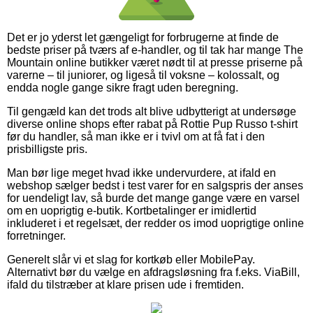
Det er jo yderst let gængeligt for forbrugerne at finde de
bedste priser på tværs af e-handler, og til tak har mange The
Mountain online butikker været nødt til at presse priserne på
varerne – til juniorer, og ligeså til voksne – kolossalt, og
endda nogle gange sikre fragt uden beregning.
Til gengæld kan det trods alt blive udbytterigt at undersøge
diverse online shops efter rabat på Rottie Pup Russo t-shirt
før du handler, så man ikke er i tvivl om at få fat i den
prisbilligste pris.
Man bør lige meget hvad ikke undervurdere, at ifald en
webshop sælger bedst i test varer for en salgspris der anses
for uendeligt lav, så burde det mange gange være en varsel
om en uoprigtig e-butik. Kortbetalinger er imidlertid
inkluderet i et regelsæt, der redder os imod uoprigtige online
forretninger.
Generelt slår vi et slag for kortkøb eller MobilePay.
Alternativt bør du vælge en afdragsløsning fra f.eks. ViaBill,
ifald du tilstræber at klare prisen ude i fremtiden.