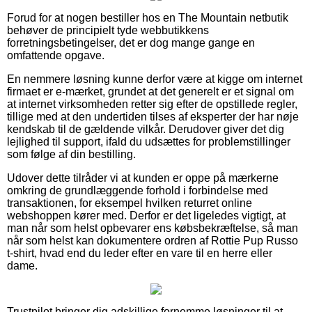
Forud for at nogen bestiller hos en The Mountain netbutik
behøver de principielt tyde webbutikkens
forretningsbetingelser, det er dog mange gange en
omfattende opgave.
En nemmere løsning kunne derfor være at kigge om internet
firmaet er e-mærket, grundet at det generelt er et signal om
at internet virksomheden retter sig efter de opstillede regler,
tillige med at den undertiden tilses af eksperter der har nøje
kendskab til de gældende vilkår. Derudover giver det dig
lejlighed til support, ifald du udsættes for problemstillinger
som følge af din bestilling.
Udover dette tilråder vi at kunden er oppe på mærkerne
omkring de grundlæggende forhold i forbindelse med
transaktionen, for eksempel hvilken returret online
webshoppen kører med. Derfor er det ligeledes vigtigt, at
man når som helst opbevarer ens købsbekræftelse, så man
når som helst kan dokumentere ordren af Rottie Pup Russo
t-shirt, hvad end du leder efter en vare til en herre eller
dame.
Trustpilot bringer dig adskillige fornemme løsninger til at