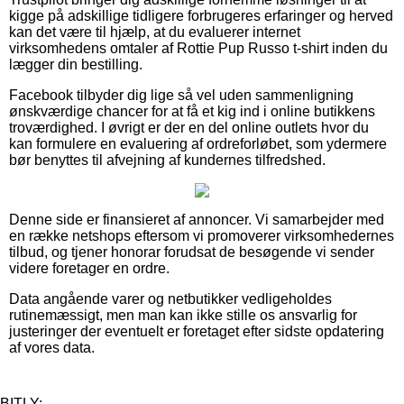
kigge på adskillige tidligere forbrugeres erfaringer og herved
kan det være til hjælp, at du evaluerer internet
virksomhedens omtaler af Rottie Pup Russo t-shirt inden du
lægger din bestilling.
Facebook tilbyder dig lige så vel uden sammenligning
ønskværdige chancer for at få et kig ind i online butikkens
troværdighed. I øvrigt er der en del online outlets hvor du
kan formulere en evaluering af ordreforløbet, som ydermere
bør benyttes til afvejning af kundernes tilfredshed.
Denne side er finansieret af annoncer. Vi samarbejder med
en række netshops eftersom vi promoverer virksomhedernes
tilbud, og tjener honorar forudsat de besøgende vi sender
videre foretager en ordre.
Data angående varer og netbutikker vedligeholdes
rutinemæssigt, men man kan ikke stille os ansvarlig for
justeringer der eventuelt er foretaget efter sidste opdatering
af vores data.
BITLY: