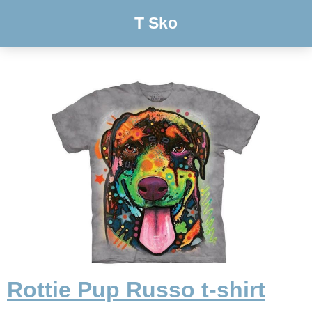
T Sko
Rottie Pup Russo t-shirt