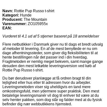
Navn:
Rottie Pup Russo t-shirt
Kategori:
Hunde
Producent:
The Mountain
Varenummer:
ZO105955x
EAN:
Vurderet til
4.1
ud af 5 stjerner baseret på
18
anmeldelser
Flere netbutikker i Danmark giver nu til dags et bredt udvalg
af metoder til levering. En af de mest benyttede er nu om
dage afhentningssteder, som giver dig fleksibiliteten til at
hente bestillingen når det passer ind i din hverdag.
Fragtmetoden er nemlig meget bekvem, samt mange gange
desuden den mest letkøbte leveringsversion ved køb af
Rottie Pup Russo t-shirt.
Du bør derudover planlægge at få ordren bragt til din
lejlighed eller hus eller til adressen hvor du arbejder.
Leveringsmetoden viser sig uheldigvis en tand mere
omkostningsfuld, men ydermere super praktisk. Den mest
betalelige leveringsmanér vil dog til enhver tid være at du
selv henter pakken, som dog står og falder med at du fysisk
befinder dig nær webbutikkens hjemsted.