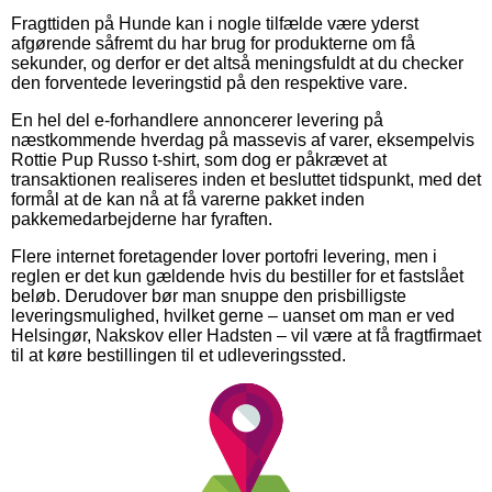
Fragttiden på Hunde kan i nogle tilfælde være yderst
afgørende såfremt du har brug for produkterne om få
sekunder, og derfor er det altså meningsfuldt at du checker
den forventede leveringstid på den respektive vare.
En hel del e-forhandlere annoncerer levering på
næstkommende hverdag på massevis af varer, eksempelvis
Rottie Pup Russo t-shirt, som dog er påkrævet at
transaktionen realiseres inden et besluttet tidspunkt, med det
formål at de kan nå at få varerne pakket inden
pakkemedarbejderne har fyraften.
Flere internet foretagender lover portofri levering, men i
reglen er det kun gældende hvis du bestiller for et fastslået
beløb. Derudover bør man snuppe den prisbilligste
leveringsmulighed, hvilket gerne – uanset om man er ved
Helsingør, Nakskov eller Hadsten – vil være at få fragtfirmaet
til at køre bestillingen til et udleveringssted.