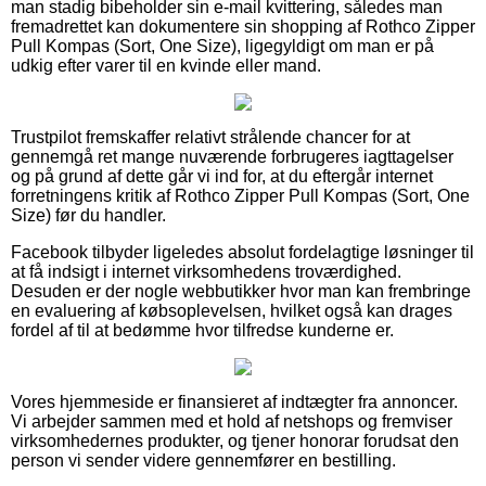
man stadig bibeholder sin e-mail kvittering, således man
fremadrettet kan dokumentere sin shopping af Rothco Zipper
Pull Kompas (Sort, One Size), ligegyldigt om man er på
udkig efter varer til en kvinde eller mand.
Trustpilot fremskaffer relativt strålende chancer for at
gennemgå ret mange nuværende forbrugeres iagttagelser
og på grund af dette går vi ind for, at du eftergår internet
forretningens kritik af Rothco Zipper Pull Kompas (Sort, One
Size) før du handler.
Facebook tilbyder ligeledes absolut fordelagtige løsninger til
at få indsigt i internet virksomhedens troværdighed.
Desuden er der nogle webbutikker hvor man kan frembringe
en evaluering af købsoplevelsen, hvilket også kan drages
fordel af til at bedømme hvor tilfredse kunderne er.
Vores hjemmeside er finansieret af indtægter fra annoncer.
Vi arbejder sammen med et hold af netshops og fremviser
virksomhedernes produkter, og tjener honorar forudsat den
person vi sender videre gennemfører en bestilling.