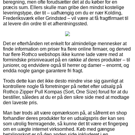
beregning, men ofte forudsætter det at du køber for en
præcis sum. Ellers skulle man gribe den mindst kostelige
leveringstype, der tit – uafhængig om du er nær Kolding,
Frederiksværk eller Grindsted – vil være at få fragtfirmaet til
at levere din ordre til et afhentningssted.
Det er efterhånden ret enkelt for almindelige mennesker at
finde information om priser fra flere online firmaer, og derved
har flere Rothco webshops ikke kunne lade være med at
formindske prisniveauet på en række af deres produkter – til
juniorer, og endvidere også til herrer og damer – enormt, og
endda nogle gange garantere fri fragt.
Trods dette kan det ikke desto mindre vise sig gavnligt at
kontrollere nogle få forretninger på nettet efter udsalg på
Rothco Zipper Pull Kompas (Sort, One Size) forud for at du
bestiller, således at du er på den sikre side med at modtage
den laveste pris.
Man bør trods alt være opmærksom på, at såfremt en shop
forhandler deres produkter for en udsalgspris der kan ses
som utrolig fremragende, så kunne det tit være et fingerpeg
om en uægte internet virksomhed. Køb med gængse
betalingskort er på den anden side inkluderet i en