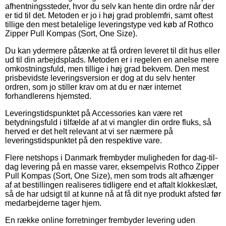
afhentningssteder, hvor du selv kan hente din ordre når der
er tid til det. Metoden er jo i høj grad problemfri, samt oftest
tillige den mest betalelige leveringstype ved køb af Rothco
Zipper Pull Kompas (Sort, One Size).
Du kan ydermere påtænke at få ordren leveret til dit hus eller
ud til din arbejdsplads. Metoden er i regelen en anelse mere
omkostningsfuld, men tillige i høj grad bekvem. Den mest
prisbevidste leveringsversion er dog at du selv henter
ordren, som jo stiller krav om at du er nær internet
forhandlerens hjemsted.
Leveringstidspunktet på Accessories kan være ret
betydningsfuld i tilfælde af at vi mangler din ordre fluks, så
herved er det helt relevant at vi ser nærmere på
leveringstidspunktet på den respektive vare.
Flere netshops i Danmark frembyder muligheden for dag-til-
dag levering på en masse varer, eksempelvis Rothco Zipper
Pull Kompas (Sort, One Size), men som trods alt afhænger
af at bestillingen realiseres tidligere end et aftalt klokkeslæt,
så de har udsigt til at kunne nå at få dit nye produkt afsted før
medarbejderne tager hjem.
En række online forretninger frembyder levering uden