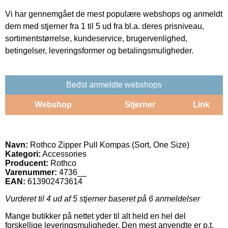
Vi har gennemgået de mest populære webshops og anmeldt
dem med stjerner fra 1 til 5 ud fra bl.a. deres prisniveau,
sortimentstørrelse, kundeservice, brugervenlighed,
betingelser, leveringsformer og betalingsmuligheder.
Bedst anmeldte webshops
Webshop
Stjerner
Link
Navn:
Rothco Zipper Pull Kompas (Sort, One Size)
Kategori:
Accessories
Producent:
Rothco
Varenummer:
4736__
EAN:
613902473614
Vurderet til
4
ud af 5 stjerner baseret på
6
anmeldelser
Mange butikker på nettet yder til alt held en hel del
forskellige leveringsmuligheder. Den mest anvendte er p.t.