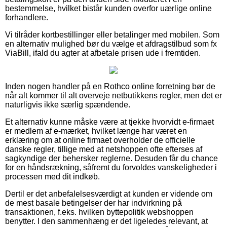
bestemmelse, hvilket bistår kunden overfor uærlige online
forhandlere.
Vi tilråder kortbestillinger eller betalinger med mobilen. Som
en alternativ mulighed bør du vælge et afdragstilbud som fx
ViaBill, ifald du agter at afbetale prisen ude i fremtiden.
Inden nogen handler på en Rothco online forretning bør de
når alt kommer til alt overveje netbutikkens regler, men det er
naturligvis ikke særlig spændende.
Et alternativ kunne måske være at tjekke hvorvidt e-firmaet
er medlem af e-mærket, hvilket længe har været en
erklæring om at online firmaet overholder de officielle
danske regler, tillige med at netshoppen ofte efterses af
sagkyndige der behersker reglerne. Desuden får du chance
for en håndsrækning, såfremt du forvoldes vanskeligheder i
processen med dit indkøb.
Dertil er det anbefalelsesværdigt at kunden er vidende om
de mest basale betingelser der har indvirkning på
transaktionen, f.eks. hvilken byttepolitik webshoppen
benytter. I den sammenhæng er det ligeledes relevant, at