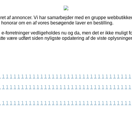
ret af annoncer. Vi har samarbejder med en gruppe webbutikker
r honorar om en af vores besøgende laver en bestilling.
e-forretninger vedligeholdes nu og da, men det er ikke muligt fo
te være udført siden nyligste opdatering af de viste oplysninger
1
1
1
1
1
1
1
1
1
1
1
1
1
1
1
1
1
1
1
1
1
1
1
1
1
1
1
1
1
1
1
1
1
1
1
1
1
1
1
1
1
1
1
1
1
1
1
1
1
1
1
1
1
1
1
1
1
1
1
1
1
1
1
1
1
1
1
1
1
1
1
1
1
1
1
1
1
1
1
1
1
1
1
1
1
1
1
1
1
1
1
1
1
1
1
1
1
1
1
1
1
1
1
1
1