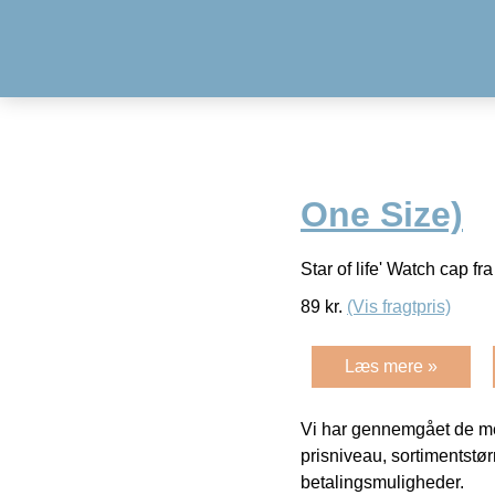
One Size)
Star of life' Watch cap f
89
kr.
(Vis fragtpris)
Læs mere »
Vi har gennemgået de mes
prisniveau, sortimentstø
betalingsmuligheder.