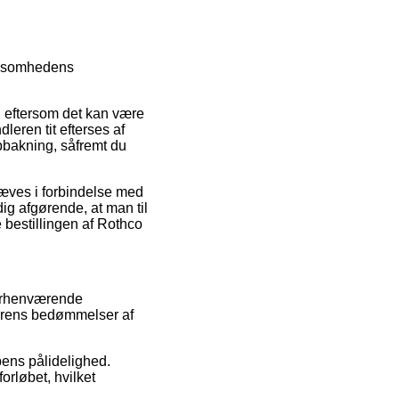
irksomhedens
, eftersom det kan være
leren tit efterses af
bakning, såfremt du
hæves i forbindelse med
dig afgørende, at man til
 bestillingen af Rothco
forhenværende
dlerens bedømmelser af
pens pålidelighed.
orløbet, hvilket