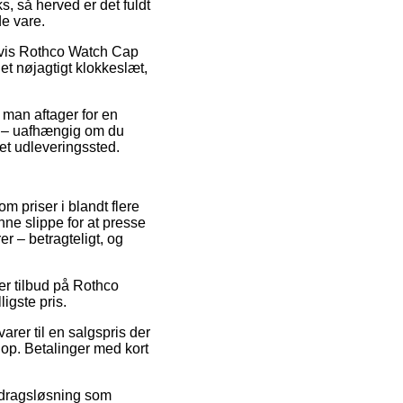
s, så herved er det fuldt
e vare.
elvis Rothco Watch Cap
et nøjagtigt klokkeslæt,
 man aftager for en
e – uafhængig om du
 et udleveringssted.
m priser i blandt flere
nne slippe for at presse
r – betragteligt, og
ter tilbud på Rothco
igste pris.
arer til en salgspris der
op. Betalinger med kort
afdragsløsning som