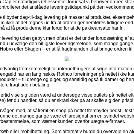
ap er naturligvis ret essentiel forudsat vi behøver ordren strak
ontrollerer det anslåede leveringstidspunkt på den vedkommend
 tilbyder dag-til-dag levering på masser af produkter, eksemp
m ikke at det regnes ud fra at ordren gennemføres tidligere end 
å at få produkterne klar forud for at de pakkeansatte har fri.
 levering uden gebyr, men oftest er det under forudsætning af at
r du udvælge den billigste leveringsmetode, som mange gang
Hobro eller Skagen – er at få fragtmanden til at bringe ordren til
dvanlig fremkommeligt for internetbrugere at søge information o
l gengæld har en lang række Rothco forretninger på nettet ikke ku
odukter – til drenge og piger, og samtidig også til damer og herre
ere fragt uden betaling.
ertid vise sig tiden værd at undersøge visse outlets på nettet ef
) før du handler, så du er skråsikker på at skaffe sig den prisbill
rvågen med, at såfremt en shop på nettet frembyder bedst i test v
 kunne det mange gange være et faresignal om en svindel websh
ovbestemmelse, som værner kunden overfor uægte e-firmaer.
rtkøb eller mobilbetaling. Som alternativ burde du overveje en 