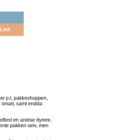
Link
 er p.t. pakkeshoppen,
t smart, samt endda
oftest en anelse dyrere,
hente pakken selv, men