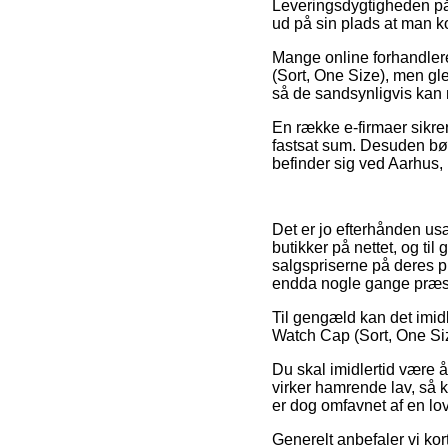
Leveringsdygtigheden på C
ud på sin plads at man k
Mange online forhandlere
(Sort, One Size), men gle
så de sandsynligvis kan n
En række e-firmaer sikrer
fastsat sum. Desuden bø
befinder sig ved Aarhus, 
Det er jo efterhånden usæ
butikker på nettet, og ti
salgspriserne på deres pr
endda nogle gange præst
Til gengæld kan det imidl
Watch Cap (Sort, One Size
Du skal imidlertid være å
virker hamrende lav, så
er dog omfavnet af en l
Generelt anbefaler vi ko