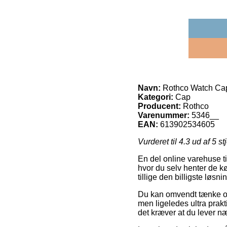
Navn:
Rothco Watch Cap 
Kategori:
Cap
Producent:
Rothco
Varenummer:
5346__
EAN:
613902534605
Vurderet til
4.3
ud af 5 st
En del online varehuse t
hvor du selv henter de k
tillige den billigste løs
Du kan omvendt tænke over
men ligeledes ultra prak
det kræver at du lever n