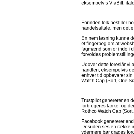
eksempelvis ViaBill, ifald
Forinden folk bestiller
handelsaftale, men det er
En nem løsning kunne der
et fingerpeg om at webshop
fagmænd som er inde i d
forvoldes problemstilling
Udover dette foreslår vi
handlen, eksempelvis den 
enhver tid opbevarer sin
Watch Cap (Sort, One Size
Trustpilot genererer en 
forbrugeres tanker og der
Rothco Watch Cap (Sort, 
Facebook genererer endvid
Desuden ses en række int
ydermere bør drages forde