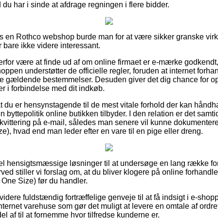
 du har i sinde at afdrage regningen i flere bidder.
 hos en Rothco webshop burde man for at være sikker granske v
 bare ikke videre interessant.
for være at finde ud af om online firmaet er e-mærke godkendt
pen understøtter de officielle regler, foruden at internet forhand
e gældende bestemmelser. Desuden giver det dig chance for op
er i forbindelse med dit indkøb.
 at du er hensynstagende til de mest vitale forhold der kan hånd
byttepolitik online butikken tilbyder. I den relation er det samti
 kvittering på e-mail, således man senere vil kunne dokumentere
), hvad end man leder efter en vare til en pige eller dreng.
del hensigtsmæssige løsninger til at undersøge en lang række 
ved stiller vi forslag om, at du bliver klogere på online forhan
One Size) før du handler.
ere fuldstændig fortræffelige genveje til at få indsigt i e-shop
ernet varehuse som gør det muligt at levere en omtale af ordref
l af til at fornemme hvor tilfredse kunderne er.