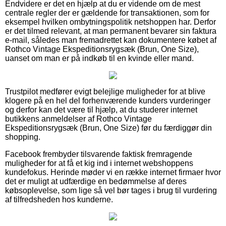
Endvidere er det en hjælp at du er vidende om de mest
centrale regler der er gældende for transaktionen, som for
eksempel hvilken ombytningspolitik netshoppen har. Derfor
er det tilmed relevant, at man permanent bevarer sin faktura
e-mail, således man fremadrettet kan dokumentere købet af
Rothco Vintage Ekspeditionsrygsæk (Brun, One Size),
uanset om man er på indkøb til en kvinde eller mand.
Trustpilot medfører evigt belejlige muligheder for at blive
klogere på en hel del forhenværende kunders vurderinger
og derfor kan det være til hjælp, at du studerer internet
butikkens anmeldelser af Rothco Vintage
Ekspeditionsrygsæk (Brun, One Size) før du færdiggør din
shopping.
Facebook frembyder tilsvarende faktisk fremragende
muligheder for at få et kig ind i internet webshoppens
kundefokus. Herinde møder vi en række internet firmaer hvor
det er muligt at udfærdige en bedømmelse af deres
købsoplevelse, som lige så vel bør tages i brug til vurdering
af tilfredsheden hos kunderne.