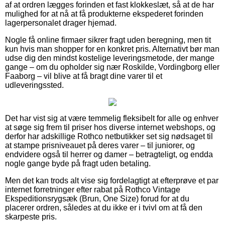
af at ordren lægges forinden et fast klokkeslæt, så at de har
mulighed for at nå at få produkterne ekspederet forinden
lagerpersonalet drager hjemad.
Nogle få online firmaer sikrer fragt uden beregning, men tit
kun hvis man shopper for en konkret pris. Alternativt bør man
udse dig den mindst kostelige leveringsmetode, der mange
gange – om du opholder sig nær Roskilde, Vordingborg eller
Faaborg – vil blive at få bragt dine varer til et
udleveringssted.
Det har vist sig at være temmelig fleksibelt for alle og enhver
at søge sig frem til priser hos diverse internet webshops, og
derfor har adskillige Rothco netbutikker set sig nødsaget til
at stampe prisniveauet på deres varer – til juniorer, og
endvidere også til herrer og damer – betragteligt, og endda
nogle gange byde på fragt uden betaling.
Men det kan trods alt vise sig fordelagtigt at efterprøve et par
internet forretninger efter rabat på Rothco Vintage
Ekspeditionsrygsæk (Brun, One Size) forud for at du
placerer ordren, således at du ikke er i tvivl om at få den
skarpeste pris.