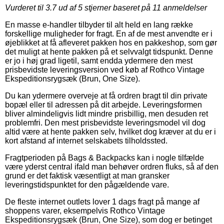
Vurderet til
3.7
ud af 5 stjerner baseret på
11
anmeldelser
En masse e-handler tilbyder til alt held en lang række
forskellige muligheder for fragt. En af de mest anvendte er i
øjeblikket at få afleveret pakken hos en pakkeshop, som gør
det muligt at hente pakken på et selvvalgt tidspunkt. Denne
er jo i høj grad ligetil, samt endda ydermere den mest
prisbevidste leveringsversion ved køb af Rothco Vintage
Ekspeditionsrygsæk (Brun, One Size).
Du kan ydermere overveje at få ordren bragt til din private
bopæl eller til adressen på dit arbejde. Leveringsformen
bliver almindeligvis lidt mindre prisbillig, men desuden ret
problemfri. Den mest prisbevidste leveringsmodel vil dog
altid være at hente pakken selv, hvilket dog kræver at du er i
kort afstand af internet selskabets tilholdssted.
Fragtperioden på Bags & Backpacks kan i nogle tilfælde
være yderst central ifald man behøver ordren fluks, så af den
grund er det faktisk væsentligt at man gransker
leveringstidspunktet for den pågældende vare.
De fleste internet outlets lover 1 dags fragt på mange af
shoppens varer, eksempelvis Rothco Vintage
Ekspeditionsrygsæk (Brun, One Size), som dog er betinget