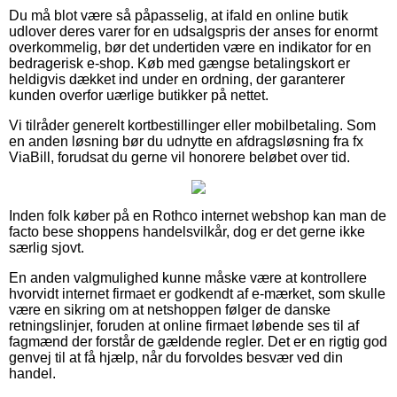
Du må blot være så påpasselig, at ifald en online butik
udlover deres varer for en udsalgspris der anses for enormt
overkommelig, bør det undertiden være en indikator for en
bedragerisk e-shop. Køb med gængse betalingskort er
heldigvis dækket ind under en ordning, der garanterer
kunden overfor uærlige butikker på nettet.
Vi tilråder generelt kortbestillinger eller mobilbetaling. Som
en anden løsning bør du udnytte en afdragsløsning fra fx
ViaBill, forudsat du gerne vil honorere beløbet over tid.
Inden folk køber på en Rothco internet webshop kan man de
facto bese shoppens handelsvilkår, dog er det gerne ikke
særlig sjovt.
En anden valgmulighed kunne måske være at kontrollere
hvorvidt internet firmaet er godkendt af e-mærket, som skulle
være en sikring om at netshoppen følger de danske
retningslinjer, foruden at online firmaet løbende ses til af
fagmænd der forstår de gældende regler. Det er en rigtig god
genvej til at få hjælp, når du forvoldes besvær ved din
handel.