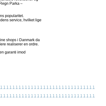
 Regn Parka –
ns popularitet.
ens service, hvilket lige
nline shops i Danmark da
re realiserer en ordre.
gen garanti imod
1
1
1
1
1
1
1
1
1
1
1
1
1
1
1
1
1
1
1
1
1
1
1
1
1
1
1
1
1
1
1
1
1
1
1
1
1
1
1
1
1
1
1
1
1
1
1
1
1
1
1
1
1
1
1
1
1
1
1
1
1
1