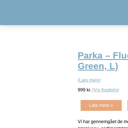
Parka – Flu
Green, L)
(Læs mere)
999
kr.
(Vis fragtpris)
Læs mere »
Vi har gennemgået de mes