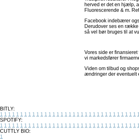
herved er det en hjælp,
Fluorescerende & m. Refl
Facebook indebærer også s
Derudover ses en række i
så vel bør bruges til at 
Vores side er finansiere
vi markedsfører firmaern
Viden om tilbud og shops
ændringer der eventuelt 
BITLY:
1
1
1
1
1
1
1
1
1
1
1
1
1
1
1
1
1
1
1
1
1
1
1
1
1
1
1
1
1
1
1
1
1
1
SPOTIFY:
1
1
1
1
1
1
1
1
1
1
1
1
1
1
1
1
1
1
1
1
1
1
1
1
1
1
1
1
1
1
1
1
1
1
CUTTLY BIO:
1