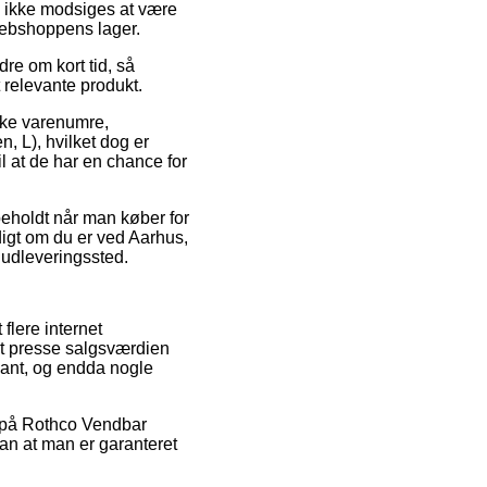
n ikke modsiges at være
 webshoppens lager.
re om kort tid, så
 relevante produkt.
kke varenumre,
 L), hvilket dog er
l at de har en chance for
rbeholdt når man køber for
ldigt om du er ved Aarhus,
t udleveringssted.
 flere internet
 at presse salgsværdien
kant, og endda nogle
lg på Rothco Vendbar
an at man er garanteret