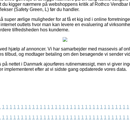
 at du kigger nærmere på webshoppens kritik af Rothco Vendbar
ekser (Safety Green, L) før du handler.
uper ærlige muligheder for at få et kig ind i online forretninge
nternet outlets hvor man kan levere en evaluering af virksomhed
vurdere tilfredsheden hos kunderne.
t ved hjælp af annoncer. Vi har samarbejder med massevis af o
es tilbud, og modtager betaling om den besøgende vi sender vide
 på nettet i Danmark ajourføres rutinemæssigt, men vi giver in
er implementeret efter at vi sidste gang opdaterede vores data.
1
1
1
1
1
1
1
1
1
1
1
1
1
1
1
1
1
1
1
1
1
1
1
1
1
1
1
1
1
1
1
1
1
1
1
1
1
1
1
1
1
1
1
1
1
1
1
1
1
1
1
1
1
1
1
1
1
1
1
1
1
1
1
1
1
1
1
1
1
1