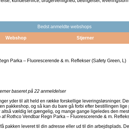
rrelse, kundeservice, brugervenlighed, betingelser, leveringsfor
Bedst anmeldte webshops
Webshop
Stjerner
gn Parka – Fluorescerende & m. Reflekser (Safety Green, L)
jerner baseret på
22
anmeldelser
ger yder til alt held en række forskellige leveringsløsninger. D
il en pakkeshop, og så kan du bare gå forbi efter bestillingen lig
er altså vældig let gængelig, og mange gange ligeledes den mest
b af Rothco Vendbar Regn Parka – Fluorescerende & m. Reflekse
 få pakken leveret til din adresse eller ud til din arbejdsplads. 