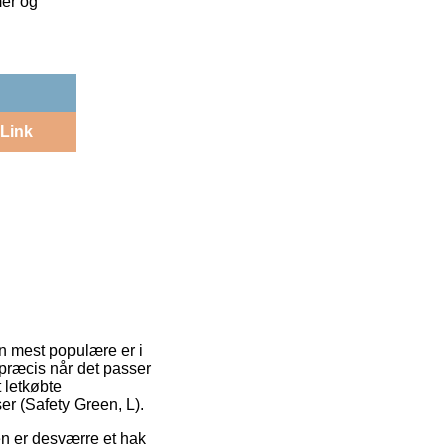
mer og
Link
en mest populære er i
e præcis når det passer
 letkøbte
r (Safety Green, L).
Den er desværre et hak