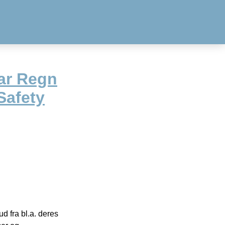
ar Regn
Safety
 fra bl.a. deres