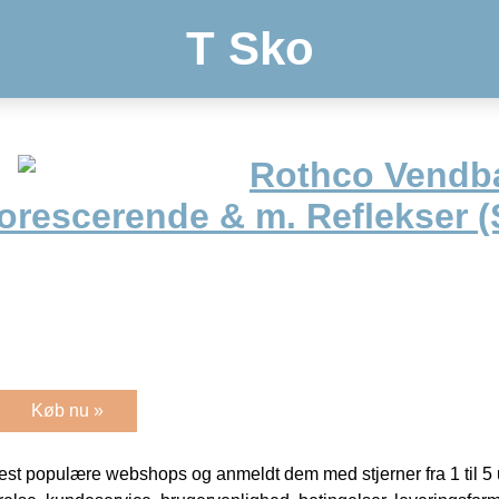
T Sko
Rothco Vendb
orescerende & m. Reflekser (
Køb nu »
t populære webshops og anmeldt dem med stjerner fra 1 til 5 ud