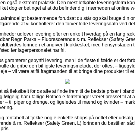
en også ekstremt praktisk. Den mest letkøbte leveringsform ka
ilket dog er betinget af at du befinder dig i nærheden af online
 ualmindeligt bestemmende forudsat du står og skal bruge din ord
afgørende at vi kontrollerer den forventede leveringsdato ved det
somheder udlover levering efter en enkelt hverdag på en lang ræ
bar Regn Parka – Fluorescerende & m. Reflekser (Safety Green,
 fuldbyrdes forinden et angivent klokkeslæt, med hensynstagen ti
fsted før lagerpersonalet har fri.
 garanterer gebyrfri levering, men i de fleste tilfælde er det fo
kulle du gribe den billigste leveringsmetode, der oftest – ligegy
eje – vil være at få fragtmanden til at bringe dine produkter til e
t så fleksibelt for os alle at finde frem til de bedste priser i blandt
 følgelig har utallige Rothco e-forretninger været presset til at
er – til piger og drenge, og ligeledes til mænd og kvinder – mar
vering.
ig rentabelt at tjekke nogle enkelte shops på nettet efter udsa
nde & m. Reflekser (Safety Green, L) forinden du bestiller, såd
 pris.