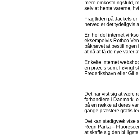
mere omkostningsfuld, m
selv at hente varerne, hv
Fragttiden på Jackets er
herved er det tydeligvis 
En hel del internet virk
eksempelvis Rothco Vend
påkrævet at bestillingen
at nå at få de nye varer a
Enkelte internet webshops
en præcis sum. I øvrigt s
Frederikshavn eller Gillel
Det har vist sig at være re
forhandlere i Danmark, og
på en række af deres var
gange præstere gratis le
Det kan stadigvæk vise s
Regn Parka – Fluorescere
at skaffe sig den billigste