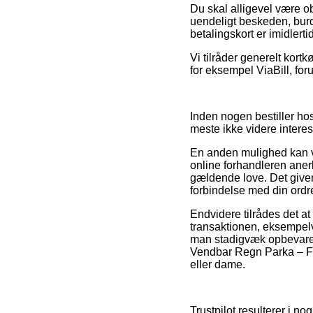
Du skal alligevel være ob
uendeligt beskeden, bur
betalingskort er imidlert
Vi tilråder generelt kort
for eksempel ViaBill, foru
Inden nogen bestiller ho
meste ikke videre interes
En anden mulighed kan væ
online forhandleren anerk
gældende love. Det giver
forbindelse med din ordr
Endvidere tilrådes det at
transaktionen, eksempelvis
man stadigvæk opbevarer
Vendbar Regn Parka – Fl
eller dame.
Trustpilot resulterer i n