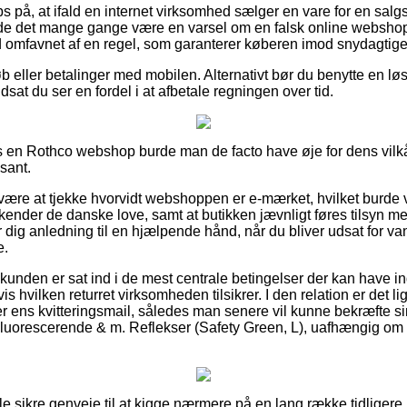
s på, at ifald en internet virksomhed sælger en vare for en sal
de det mange gange være en varsel om en falsk online webshop
id omfavnet af en regel, som garanterer køberen imod snydagtige 
køb eller betalinger med mobilen. Alternativt bør du benytte en l
dsat du ser en fordel i at afbetale regningen over tid.
s en Rothco webshop burde man de facto have øje for dens vilkår
sant.
re at tjekke hvorvidt webshoppen er e-mærket, hvilket burde v
ender de danske love, samt at butikken jævnligt føres tilsyn med
 dig anledning til en hjælpende hånd, når du bliver udsat for va
e.
 kunden er sat ind i de mest centrale betingelser der kan have i
 hvilken returret virksomheden tilsikrer. I den relation er det li
 ens kvitteringsmail, således man senere vil kunne bekræfte s
uorescerende & m. Reflekser (Safety Green, L), uafhængig om d
ogle sikre genveje til at kigge nærmere på en lang række tidligere