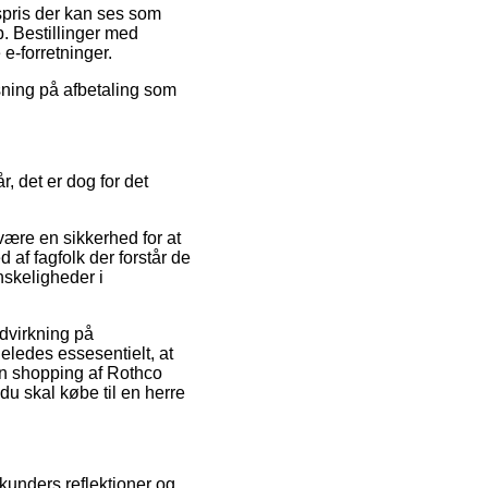
gspris der kan ses som
. Bestillinger med
e-forretninger.
øsning på afbetaling som
, det er dog for det
ære en sikkerhed for at
 af fagfolk der forstår de
nskeligheder i
ndvirkning på
geledes essesentielt, at
in shopping af Rothco
u skal købe til en herre
 kunders reflektioner og