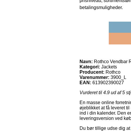
prisniveau, sortimentstø
betalingsmuligheder.
Navn:
Rothco Vendbar Re
Kategori:
Jackets
Producent:
Rothco
Varenummer:
3900_L
EAN:
613902390027
Vurderet til
4.9
ud af 5 st
En masse online forretnin
øjeblikket at få leveret t
ind i din kalender. Den 
leveringsversion ved kø
Du bør tillige udse dig at