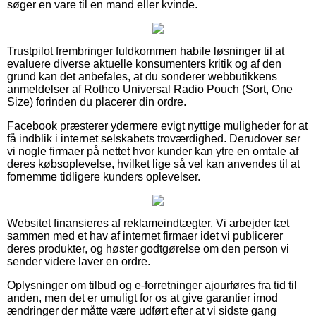
søger en vare til en mand eller kvinde.
Trustpilot frembringer fuldkommen habile løsninger til at
evaluere diverse aktuelle konsumenters kritik og af den
grund kan det anbefales, at du sonderer webbutikkens
anmeldelser af Rothco Universal Radio Pouch (Sort, One
Size) forinden du placerer din ordre.
Facebook præsterer ydermere evigt nyttige muligheder for at
få indblik i internet selskabets troværdighed. Derudover ser
vi nogle firmaer på nettet hvor kunder kan ytre en omtale af
deres købsoplevelse, hvilket lige så vel kan anvendes til at
fornemme tidligere kunders oplevelser.
Websitet finansieres af reklameindtægter. Vi arbejder tæt
sammen med et hav af internet firmaer idet vi publicerer
deres produkter, og høster godtgørelse om den person vi
sender videre laver en ordre.
Oplysninger om tilbud og e-forretninger ajourføres fra tid til
anden, men det er umuligt for os at give garantier imod
ændringer der måtte være udført efter at vi sidste gang