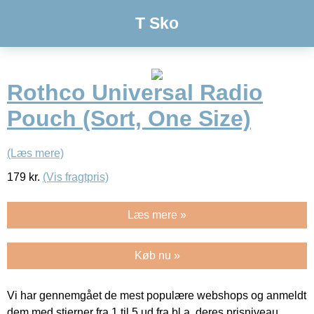
T Sko
Rothco Universal Radio
Pouch (Sort, One Size)
(Læs mere)
179
kr.
(Vis fragtpris)
Læs mere »
Køb nu »
Vi har gennemgået de mest populære webshops og anmeldt
dem med stjerner fra 1 til 5 ud fra bl.a. deres prisniveau,