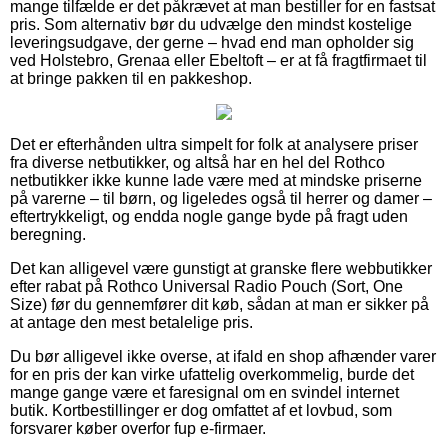
mange tilfælde er det påkrævet at man bestiller for en fastsat
pris. Som alternativ bør du udvælge den mindst kostelige
leveringsudgave, der gerne – hvad end man opholder sig
ved Holstebro, Grenaa eller Ebeltoft – er at få fragtfirmaet til
at bringe pakken til en pakkeshop.
Det er efterhånden ultra simpelt for folk at analysere priser
fra diverse netbutikker, og altså har en hel del Rothco
netbutikker ikke kunne lade være med at mindske priserne
på varerne – til børn, og ligeledes også til herrer og damer –
eftertrykkeligt, og endda nogle gange byde på fragt uden
beregning.
Det kan alligevel være gunstigt at granske flere webbutikker
efter rabat på Rothco Universal Radio Pouch (Sort, One
Size) før du gennemfører dit køb, sådan at man er sikker på
at antage den mest betalelige pris.
Du bør alligevel ikke overse, at ifald en shop afhænder varer
for en pris der kan virke ufattelig overkommelig, burde det
mange gange være et faresignal om en svindel internet
butik. Kortbestillinger er dog omfattet af et lovbud, som
forsvarer køber overfor fup e-firmaer.