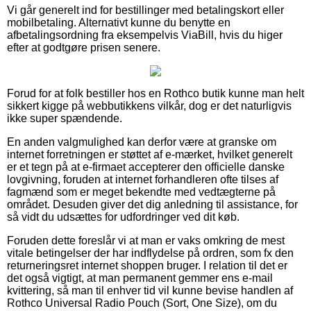
Vi går generelt ind for bestillinger med betalingskort eller
mobilbetaling. Alternativt kunne du benytte en
afbetalingsordning fra eksempelvis ViaBill, hvis du higer
efter at godtgøre prisen senere.
Forud for at folk bestiller hos en Rothco butik kunne man helt
sikkert kigge på webbutikkens vilkår, dog er det naturligvis
ikke super spændende.
En anden valgmulighed kan derfor være at granske om
internet forretningen er støttet af e-mærket, hvilket generelt
er et tegn på at e-firmaet accepterer den officielle danske
lovgivning, foruden at internet forhandleren ofte tilses af
fagmænd som er meget bekendte med vedtægterne på
området. Desuden giver det dig anledning til assistance, for
så vidt du udsættes for udfordringer ved dit køb.
Foruden dette foreslår vi at man er vaks omkring de mest
vitale betingelser der har indflydelse på ordren, som fx den
returneringsret internet shoppen bruger. I relation til det er
det også vigtigt, at man permanent gemmer ens e-mail
kvittering, så man til enhver tid vil kunne bevise handlen af
Rothco Universal Radio Pouch (Sort, One Size), om du