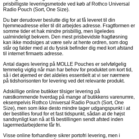
prisbilligste leveringsmetode ved køb af Rothco Universal
Radio Pouch (Sort, One Size).
Du bør derudover beslutte dig for at få leveret til din
hjemmeadresse eller til dit arbejdes adresse. Fragtformen er
somme tider et hak mindre prisbillig, men ligeledes
ualmindeligt bekvem. Den mest prisbevidste fragtløsning
kan ikke modsiges at være selv at hente ordren, som dog
står og falder med at du fysisk befinder dig med kort afstand
til internet firmaets adresse.
Antal dages levering på MOLLE Pouches er selvfølgelig
temmelig vigtig når man har behov for produktet om kort tid,
så i det øjemed er det aldeles essentielt at vi ser nærmere
på tidshorisonten for levering ved det relevante produkt.
Adskillige online butikker tilsiger levering på
næstkommende hverdag på mange af butikkens varenumre,
eksempelvis Rothco Universal Radio Pouch (Sort, One
Size), men som ikke desto mindre tager udgangspunkt i at
der bestilles forud for et fast tidspunkt, sådan at de højst
sandsynligt kan nå at få bestillingen sendt afsted inden
lagermedarbejderne får fri.
Visse online forhandlere sikrer portofri levering, men i