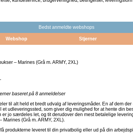
rrelse, kundeservice, brugervenlighed, betingelser, leveringsfor
Bedst anmeldte webshops
Webshop
Stjerner
ukser – Marines (Grå m. ARMY, 2XL)
L
jerner baseret på
8
anmeldelser
deler til alt held et bredt udvalg af leveringsmåder. En af dem de
il et udleveringssted, som giver dig mulighed for at hente din best
 er jo særdeles let, og tit derudover den mest betalelige leveri
– Marines (Grå m. ARMY, 2XL).
få produkterne leveret til din privatbolig eller ud på din arbejds