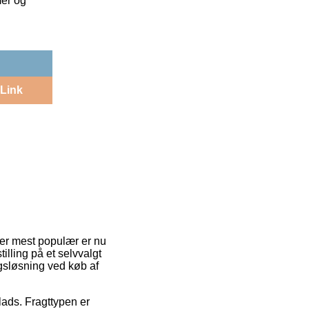
mer og
Link
r er mest populær er nu
illing på et selvvalgt
ngsløsning ved køb af
plads. Fragttypen er