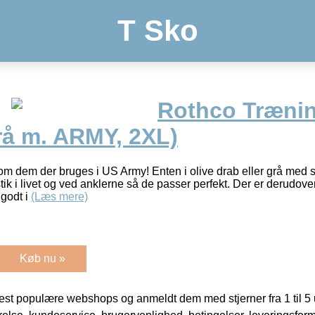
T Sko
Rothco Træni
rå m. ARMY, 2XL)
om dem der bruges i US Army! Enten i olive drab eller grå med s
ik i livet og ved anklerne så de passer perfekt. Der er derudove
godt i
(Læs mere)
Køb nu »
t populære webshops og anmeldt dem med stjerner fra 1 til 5 ud