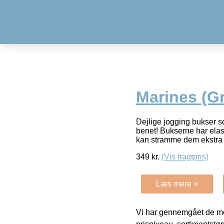
Marines (G
Dejlige jogging bukser s
benet! Bukserne har elast
kan stramme dem ekstra 
349
kr.
(Vis fragtpris)
Læs mere »
Vi har gennemgået de mes