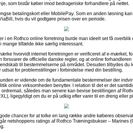
nje, som bistår køber imod bedrageriske forhandlere på nettet.
gse betalingskort eller MobilePay. Som en anden løsning kan d
ViaBill, hvis du vil godtgøre prisen over en periode.
er i en Rothco online forretning burde man ideelt set få overbli
 i mange tilfælde ikke særlig interessant.
mærke hvorvidt internet forretningen er verificeret af e-mærket, f
n forsvarer de officielle danske regler, og at online forhandler
dskab til bestemmelserne på området. Desuden tilbydes du lejl
r udsat for problemstillinger i forbindelse med din bestilling.
t kunden er vidende om de fundamentale bestemmelser der indvir
tik online virksomheden benytter. I relation til det er det samti
 ordremail, således man senere kan bevise bestillingen af Rot
), ligegyldigt om du er på udkig efter varer til en dreng eller p
 gode chancer for at tolke en lang række andre køberes observa
tergår netshoppens ratings af Rothco Træningsbukser – Marines 
ng.