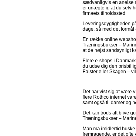
sædvanligvis en anelse m
er unægtelig at du selv h
firmaets tilholdssted.
Leveringsdygtigheden på P
dage, så med det formål e
En række online webshop
Træningsbukser – Marines
at de højst sandsynligt ka
Flere e-shops i Danmark ti
du udse dig den prisbilli
Falster eller Skagen – vil
Det har vist sig at være v
flere Rothco internet var
samt også til damer og he
Det kan trods alt blive g
Træningsbukser – Marines 
Man må imidlertid huske 
fremragende, er det ofte