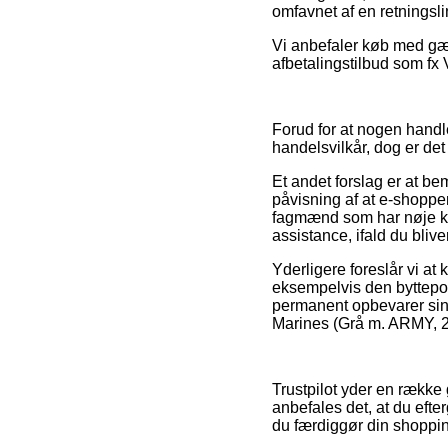
omfavnet af en retningsli
Vi anbefaler køb med gæn
afbetalingstilbud som fx 
Forud for at nogen handl
handelsvilkår, dog er det
Et andet forslag er at be
påvisning af at e-shoppe
fagmænd som har nøje ken
assistance, ifald du blive
Yderligere foreslår vi a
eksempelvis den byttepoli
permanent opbevarer sin
Marines (Grå m. ARMY, 2XL
Trustpilot yder en række
anbefales det, at du ef
du færdiggør din shoppi