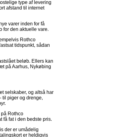
telige type af levering
 afstand til internet
ye varer inden for få
o for den aktuelle vare.
sempelvis Rothco
astsat tidspunkt, sådan
astslået beløb. Ellers kan
g tæt på Aarhus, Nykøbing
net selskaber, og altså har
 til piger og drenge,
yr.
lg på Rothco
få fat i den bedste pris.
is der er umådelig
lingskort er heldigvis