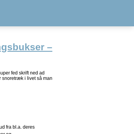
ngsbukser –
uper fed skrift ned ad
r snoretræk i livet så man
 fra bl.a. deres