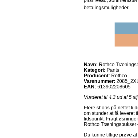
prisniveau, sortimentstø
betalingsmuligheder.
Navn:
Rothco Træningsb
Kategori:
Pants
Producent:
Rothco
Varenummer:
2085_2X
EAN:
613902208605
Vurderet til
4.3
ud af 5 st
Flere shops på nettet til
om stunder at få leveret t
tidspunkt. Fragtløsningen
Rothco Træningsbukser 
Du kunne tillige prøve at 