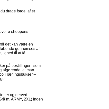
u drage fordel af et
k over e-shoppens
ordi det kan være en
en løbende gennemses af
ighed til at få
ker på bestillingen, som
dig afgørende, at man
hco Træningsbukser –
ige.
tioner og derved
(Grå m. ARMY, 2XL) inden