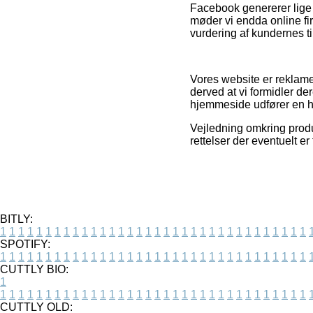
Facebook genererer lige s
møder vi endda online firm
vurdering af kundernes ti
Vores website er reklame
derved at vi formidler d
hjemmeside udfører en h
Vejledning omkring produ
rettelser der eventuelt er
BITLY:
1
1
1
1
1
1
1
1
1
1
1
1
1
1
1
1
1
1
1
1
1
1
1
1
1
1
1
1
1
1
1
1
1
1
SPOTIFY:
1
1
1
1
1
1
1
1
1
1
1
1
1
1
1
1
1
1
1
1
1
1
1
1
1
1
1
1
1
1
1
1
1
1
CUTTLY BIO:
1
1
1
1
1
1
1
1
1
1
1
1
1
1
1
1
1
1
1
1
1
1
1
1
1
1
1
1
1
1
1
1
1
1
1
CUTTLY OLD: