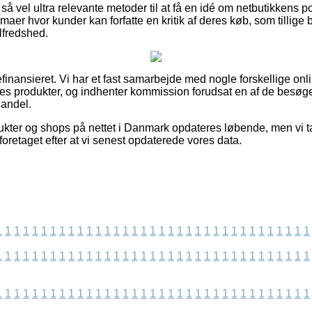
å vel ultra relevante metoder til at få en idé om netbutikkens p
aer hvor kunder kan forfatte en kritik af deres køb, som tillige b
lfredshed.
finansieret. Vi har et fast samarbejde med nogle forskellige on
eres produkter, og indhenter kommission forudsat en af de besø
andel.
kter og shops på nettet i Danmark opdateres løbende, men vi ta
 foretaget efter at vi senest opdaterede vores data.
1
1
1
1
1
1
1
1
1
1
1
1
1
1
1
1
1
1
1
1
1
1
1
1
1
1
1
1
1
1
1
1
1
1
1
1
1
1
1
1
1
1
1
1
1
1
1
1
1
1
1
1
1
1
1
1
1
1
1
1
1
1
1
1
1
1
1
1
1
1
1
1
1
1
1
1
1
1
1
1
1
1
1
1
1
1
1
1
1
1
1
1
1
1
1
1
1
1
1
1
1
1
1
1
1