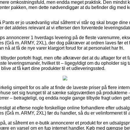
ere omkostningsfuld, men endda meget praktisk. Den mindst kos
enter pakken, men dette nødvendiggør at du befinder dig med kort
ants er jo usædvanlig vital såfremt vi står og skal bruge dine n
r det aldeles relevant at vi efterser den forventede leveringsdat
s annoncerer 1 hverdags levering på de fleste varenumre, ek
 (Grå m. ARMY, 2XL), der dog påkræver at ordren laves før et f
n nå at få de nye varer klargjort forud for at personalet har fri.
lbyder portofri fragt, men ofte afkræver det at du aftager for et f
gste leveringsmanér, hvilket tit – ligegyldigt om du opholder si
 blive at få kørt dine produkter til et udleveringssted.
irkelig simpelt for os alle at finde de laveste priser på flere inter
ehuse set sig tvunget til at sænke salgsværdien på produkterne –
rrer – betragteligt, og endda nogle gange tilbyde fragt uden geb
unstigt at efterse nogle forskellige online forhandlere efter udsa
(Grå m. ARMY, 2XL) før du handler, så du er velinformeret til at 
på, at såfremt en e-butik annoncerer et produkt for en udsalgspr
 være en varsel om en fup internet handler. Køb med gængse beta