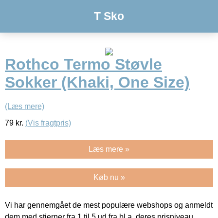
T Sko
Rothco Termo Støvle
Sokker (Khaki, One Size)
(Læs mere)
79
kr.
(Vis fragtpris)
Læs mere »
Køb nu »
Vi har gennemgået de mest populære webshops og anmeldt
dem med stjerner fra 1 til 5 ud fra bl.a. deres prisniveau,