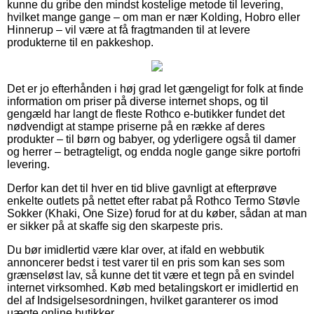
kunne du gribe den mindst kostelige metode til levering,
hvilket mange gange – om man er nær Kolding, Hobro eller
Hinnerup – vil være at få fragtmanden til at levere
produkterne til en pakkeshop.
Det er jo efterhånden i høj grad let gængeligt for folk at finde
information om priser på diverse internet shops, og til
gengæld har langt de fleste Rothco e-butikker fundet det
nødvendigt at stampe priserne på en række af deres
produkter – til børn og babyer, og yderligere også til damer
og herrer – betragteligt, og endda nogle gange sikre portofri
levering.
Derfor kan det til hver en tid blive gavnligt at efterprøve
enkelte outlets på nettet efter rabat på Rothco Termo Støvle
Sokker (Khaki, One Size) forud for at du køber, sådan at man
er sikker på at skaffe sig den skarpeste pris.
Du bør imidlertid være klar over, at ifald en webbutik
annoncerer bedst i test varer til en pris som kan ses som
grænseløst lav, så kunne det tit være et tegn på en svindel
internet virksomhed. Køb med betalingskort er imidlertid en
del af Indsigelsesordningen, hvilket garanterer os imod
uægte online butikker.