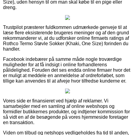
Size), uden hensyn til om man skal købe til en pige eller
dreng.
Trustpilot præsterer fuldkommen udmærkede genveje til at
læse flere eksisterende brugeres meninger og af den grund
rekommanderer vi, at du udforsker online firmaets ratings af
Rothco Termo Støvle Sokker (Khaki, One Size) forinden du
handler.
Facebook indebærer på samme måde nogle troværdige
muligheder for at få indsigt i online forhandlerens
pålidelighed. Foruden det ses endda online firmaer hvor det
er muligt at meddele en anmeldelse af ordreforløbet, som
tillige kan anvendes til at afveje hvor tilfredse kunderne er.
Vores side er finansieret ved hjælp af reklamer. Vi
samarbejder med en samling af online webshops og
formidler butikkernes produkter, og indtjener kommission for
så vidt en af de besøgende på vores hjemmeside foretager
en transaktion.
Viden om tilbud og netshops vedligeholdes fra tid til anden,