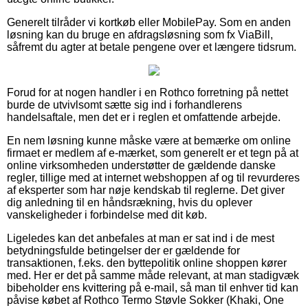
Generelt tilråder vi kortkøb eller MobilePay. Som en anden
løsning kan du bruge en afdragsløsning som fx ViaBill,
såfremt du agter at betale pengene over et længere tidsrum.
Forud for at nogen handler i en Rothco forretning på nettet
burde de utvivlsomt sætte sig ind i forhandlerens
handelsaftale, men det er i reglen et omfattende arbejde.
En nem løsning kunne måske være at bemærke om online
firmaet er medlem af e-mærket, som generelt er et tegn på at
online virksomheden understøtter de gældende danske
regler, tillige med at internet webshoppen af og til revurderes
af eksperter som har nøje kendskab til reglerne. Det giver
dig anledning til en håndsrækning, hvis du oplever
vanskeligheder i forbindelse med dit køb.
Ligeledes kan det anbefales at man er sat ind i de mest
betydningsfulde betingelser der er gældende for
transaktionen, f.eks. den byttepolitik online shoppen kører
med. Her er det på samme måde relevant, at man stadigvæk
bibeholder ens kvittering på e-mail, så man til enhver tid kan
påvise købet af Rothco Termo Støvle Sokker (Khaki, One