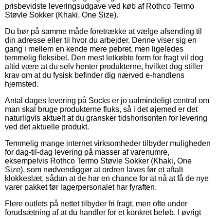
prisbevidste leveringsudgave ved køb af Rothco Termo
Støvle Sokker (Khaki, One Size).
Du bør på samme måde foretrække at vælge afsending til
din adresse eller til hvor du arbejder. Denne viser sig en
gang i mellem en kende mere pebret, men ligeledes
temmelig fleksibel. Den mest letkøbte form for fragt vil dog
altid være at du selv henter produkterne, hvilket dog stiller
krav om at du fysisk befinder dig nærved e-handlens
hjemsted.
Antal dages levering på Socks er jo ualmindeligt central om
man skal bruge produkterne fluks, så i det øjemed er det
naturligvis aktuelt at du gransker tidshorisonten for levering
ved det aktuelle produkt.
Temmelig mange internet virksomheder tilbyder muligheden
for dag-til-dag levering på masser af varenumre,
eksempelvis Rothco Termo Støvle Sokker (Khaki, One
Size), som nødvendiggør at ordren laves før et aftalt
klokkeslæt, sådan at de har en chance for at nå at få de nye
varer pakket før lagerpersonalet har fyraften.
Flere outlets på nettet tilbyder fri fragt, men ofte under
forudsætning af at du handler for et konkret beløb. I øvrigt