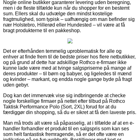
Nogle online butikker garanterer levering uden beregning,
men i de fleste tilfælde kun når du shopper for en bestemt
sum. Ellers skal du udvælge den mindst kostelige
fragtmulighed, som typisk – uafhængig om man befinder sig
nær Holstebro, Hillerød eller Hundested – vil være at få
bragt produkterne til en pakkeshop.
Det er efterhånden temmelig uproblematisk for alle og
enhver at finde frem til de bedste priser hos flere netbutikker,
og på grund af dette har adskillige Rothco e-firmaer ikke
kunne lade være med at tvinge salgspriserne på mange af
deres produkter – til børn og babyer, og ligeledes til mænd
og kvinder – markant, og endda nogle gange byde på fragt
uden gebyr.
Dog kan det immervæk vise sig indbringende at checke
nogle forskellige firmaer på nettet efter tilbud på Rothco
Taktisk Performance Polo (Sort, 2XL) forud for at du
færdiggør din shopping, så du er sikret at få den laveste pris.
Man må trods alt være så påpasselig, at i tilfælde af at en e-
handler forhandler et produkt til en salgspris som kan ses
som helt fantastisk fremragende, så er det ofte være en
indikation på en fup webbutik. Bestillinger med kort er