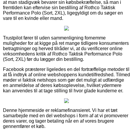
at man stadigvæk bevarer sin købsbekræftelse, så man i
fremtiden kan eftervise sin bestilling af Rothco Taktisk
Performance Polo (Sort, 2XL), ligegyldigt om du søger en
vare til en kvinde eller mand.
Trustpilot fører til uden sammenligning fornemme
muligheder for at kigge på ret mange tidligere konsumenters
betragtninger og herved tilråder vi, at du verificerer online
virksomhedens kritik af Rothco Taktisk Performance Polo
(Sort, 2XL) før du lægger din bestilling.
Facebook præsterer ligeledes en del fortræffelige metoder til
at få indtryk af online webshoppens kundetilfredshed. Tilmed
møder vi faktisk netshops som gør det muligt at udfærdige
en anmeldelse af deres købsoplevelse, hvilket ydermere
kan anvendes til at tage stilling til hvor glade kunderne er.
Denne hjemmeside er reklamefinansieret. Vi har et tæt
samarbejde med en del webshops i form af at vi promoverer
deres varer, og tager betaling når en af vores brugere
gennemfører et køb.