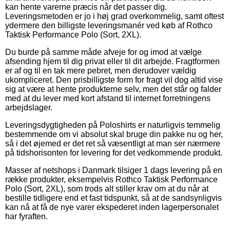
kan hente varerne præcis når det passer dig.
Leveringsmetoden er jo i høj grad overkommelig, samt oftest
ydermere den billigste leveringsmanér ved køb af Rothco
Taktisk Performance Polo (Sort, 2XL).
Du burde på samme måde afveje for og imod at vælge
afsending hjem til dig privat eller til dit arbejde. Fragtformen
er af og til en tak mere pebret, men derudover vældig
ukompliceret. Den prisbilligste form for fragt vil dog altid vise
sig at være at hente produkterne selv, men det står og falder
med at du lever med kort afstand til internet forretningens
arbejdslager.
Leveringsdygtigheden på Poloshirts er naturligvis temmelig
bestemmende om vi absolut skal bruge din pakke nu og her,
så i det øjemed er det ret så væsentligt at man ser nærmere
på tidshorisonten for levering for det vedkommende produkt.
Masser af netshops i Danmark tilsiger 1 dags levering på en
række produkter, eksempelvis Rothco Taktisk Performance
Polo (Sort, 2XL), som trods alt stiller krav om at du når at
bestille tidligere end et fast tidspunkt, så at de sandsynligvis
kan nå at få de nye varer ekspederet inden lagerpersonalet
har fyraften.