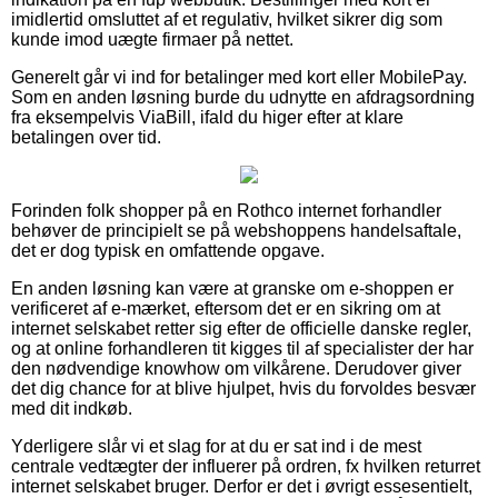
imidlertid omsluttet af et regulativ, hvilket sikrer dig som
kunde imod uægte firmaer på nettet.
Generelt går vi ind for betalinger med kort eller MobilePay.
Som en anden løsning burde du udnytte en afdragsordning
fra eksempelvis ViaBill, ifald du higer efter at klare
betalingen over tid.
Forinden folk shopper på en Rothco internet forhandler
behøver de principielt se på webshoppens handelsaftale,
det er dog typisk en omfattende opgave.
En anden løsning kan være at granske om e-shoppen er
verificeret af e-mærket, eftersom det er en sikring om at
internet selskabet retter sig efter de officielle danske regler,
og at online forhandleren tit kigges til af specialister der har
den nødvendige knowhow om vilkårene. Derudover giver
det dig chance for at blive hjulpet, hvis du forvoldes besvær
med dit indkøb.
Yderligere slår vi et slag for at du er sat ind i de mest
centrale vedtægter der influerer på ordren, fx hvilken returret
internet selskabet bruger. Derfor er det i øvrigt essesentielt,