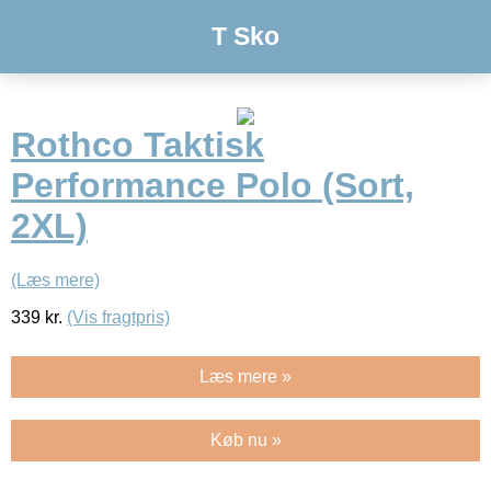
T Sko
Rothco Taktisk
Performance Polo (Sort,
2XL)
(Læs mere)
339
kr.
(Vis fragtpris)
Læs mere »
Køb nu »