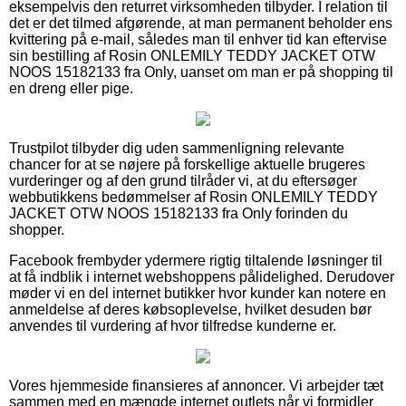
eksempelvis den returret virksomheden tilbyder. I relation til
det er det tilmed afgørende, at man permanent beholder ens
kvittering på e-mail, således man til enhver tid kan eftervise
sin bestilling af Rosin ONLEMILY TEDDY JACKET OTW
NOOS 15182133 fra Only, uanset om man er på shopping til
en dreng eller pige.
Trustpilot tilbyder dig uden sammenligning relevante
chancer for at se nøjere på forskellige aktuelle brugeres
vurderinger og af den grund tilråder vi, at du eftersøger
webbutikkens bedømmelser af Rosin ONLEMILY TEDDY
JACKET OTW NOOS 15182133 fra Only forinden du
shopper.
Facebook frembyder ydermere rigtig tiltalende løsninger til
at få indblik i internet webshoppens pålidelighed. Derudover
møder vi en del internet butikker hvor kunder kan notere en
anmeldelse af deres købsoplevelse, hvilket desuden bør
anvendes til vurdering af hvor tilfredse kunderne er.
Vores hjemmeside finansieres af annoncer. Vi arbejder tæt
sammen med en mængde internet outlets når vi formidler