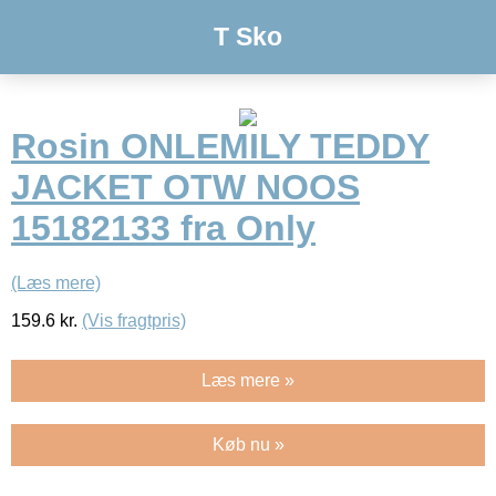
T Sko
Rosin ONLEMILY TEDDY
JACKET OTW NOOS
15182133 fra Only
(Læs mere)
159.6
kr.
(Vis fragtpris)
Læs mere »
Køb nu »