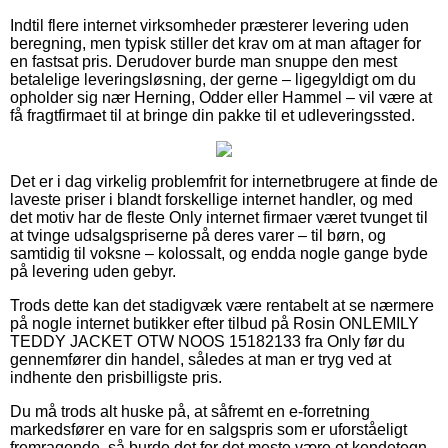
Indtil flere internet virksomheder præsterer levering uden
beregning, men typisk stiller det krav om at man aftager for
en fastsat pris. Derudover burde man snuppe den mest
betalelige leveringsløsning, der gerne – ligegyldigt om du
opholder sig nær Herning, Odder eller Hammel – vil være at
få fragtfirmaet til at bringe din pakke til et udleveringssted.
Det er i dag virkelig problemfrit for internetbrugere at finde de
laveste priser i blandt forskellige internet handler, og med
det motiv har de fleste Only internet firmaer været tvunget til
at tvinge udsalgspriserne på deres varer – til børn, og
samtidig til voksne – kolossalt, og endda nogle gange byde
på levering uden gebyr.
Trods dette kan det stadigvæk være rentabelt at se nærmere
på nogle internet butikker efter tilbud på Rosin ONLEMILY
TEDDY JACKET OTW NOOS 15182133 fra Only før du
gennemfører din handel, således at man er tryg ved at
indhente den prisbilligste pris.
Du må trods alt huske på, at såfremt en e-forretning
markedsfører en vare for en salgspris som er uforståeligt
fremragende, så burde det for det meste være et kendetegn