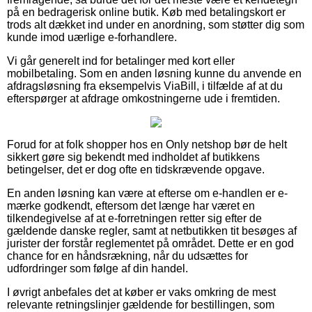
på en bedragerisk online butik. Køb med betalingskort er
trods alt dækket ind under en anordning, som støtter dig som
kunde imod uærlige e-forhandlere.
Vi går generelt ind for betalinger med kort eller
mobilbetaling. Som en anden løsning kunne du anvende en
afdragsløsning fra eksempelvis ViaBill, i tilfælde af at du
efterspørger at afdrage omkostningerne ude i fremtiden.
Forud for at folk shopper hos en Only netshop bør de helt
sikkert gøre sig bekendt med indholdet af butikkens
betingelser, det er dog ofte en tidskrævende opgave.
En anden løsning kan være at efterse om e-handlen er e-
mærke godkendt, eftersom det længe har været en
tilkendegivelse af at e-forretningen retter sig efter de
gældende danske regler, samt at netbutikken tit besøges af
jurister der forstår reglementet på området. Dette er en god
chance for en håndsrækning, når du udsættes for
udfordringer som følge af din handel.
I øvrigt anbefales det at køber er vaks omkring de mest
relevante retningslinjer gældende for bestillingen, som