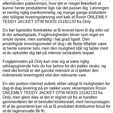
efterhånden pakkeshops, hvor det er meget fleksibelt at
kunne hente produkterne lige når det passer dig. Løsningen
er nemlig rigtig overkommelig, og mange gange endvidere
den billigste leveringsløsning ved køb af Rosin ONLEMILY
TEDDY JACKET OTW NOOS 15182133 fra Only.
Du bør ligeledes foretrække at få leveret hjem til dig eller ud
til din arbejdsplads. Fragtmuligheden bliver som regel en
smule dyrere, men samtidig i høj grad ligetil. Den
prisbilligste leveringsmodel vil dog i de fleste tilfælde være
at hente varerne selv, men den mulighed står og falder med
at du opholder dig tæt på internet selskabets bopæl.
Fragtperioden på Only kan vise sig at være rigtig
udslagsgivende hvis du har behov for din pakke straks, og
med det formål er det ganske relevant at vi tjekker den
estimerede leveringstid ved den relevante vare.
En stor portion internet outlets stiller udsigt til muligheden for
dag-til-dag levering på en række varer, eksempelvis Rosin
ONLEMILY TEDDY JACKET OTW NOOS 15182133 fra
Only, men glem ikke at det er regnet ud fra at handlen
gemmenføres før et besluttet klokkeslæt, med hensynstagen
til at de garanteret kan nå at få produktet distribueret forud for
at de lageransatte får fri.