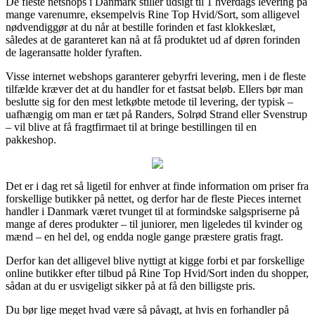
De fleste netshops i Danmark stiller udsigt til 1 hverdags levering på
mange varenumre, eksempelvis Rine Top Hvid/Sort, som alligevel
nødvendiggør at du når at bestille forinden et fast klokkeslæt,
således at de garanteret kan nå at få produktet ud af døren forinden
de lageransatte holder fyraften.
Visse internet webshops garanterer gebyrfri levering, men i de fleste
tilfælde kræver det at du handler for et fastsat beløb. Ellers bør man
beslutte sig for den mest letkøbte metode til levering, der typisk –
uafhængig om man er tæt på Randers, Solrød Strand eller Svenstrup
– vil blive at få fragtfirmaet til at bringe bestillingen til en
pakkeshop.
Det er i dag ret så ligetil for enhver at finde information om priser fra
forskellige butikker på nettet, og derfor har de fleste Pieces internet
handler i Danmark været tvunget til at formindske salgspriserne på
mange af deres produkter – til juniorer, men ligeledes til kvinder og
mænd – en hel del, og endda nogle gange præstere gratis fragt.
Derfor kan det alligevel blive nyttigt at kigge forbi et par forskellige
online butikker efter tilbud på Rine Top Hvid/Sort inden du shopper,
sådan at du er usvigeligt sikker på at få den billigste pris.
Du bør lige meget hvad være så påvagt, at hvis en forhandler på