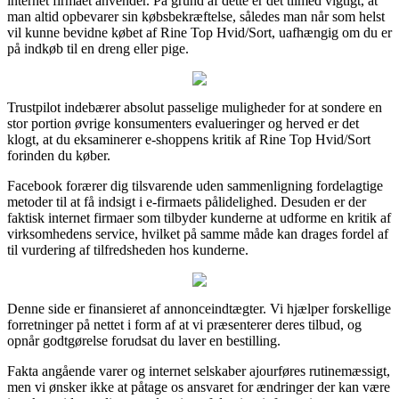
internet firmaet anvender. På grund af dette er det tilmed vigtigt, at
man altid opbevarer sin købsbekræftelse, således man når som helst
vil kunne bevidne købet af Rine Top Hvid/Sort, uafhængig om du er
på indkøb til en dreng eller pige.
Trustpilot indebærer absolut passelige muligheder for at sondere en
stor portion øvrige konsumenters evalueringer og herved er det
klogt, at du eksaminerer e-shoppens kritik af Rine Top Hvid/Sort
forinden du køber.
Facebook forærer dig tilsvarende uden sammenligning fordelagtige
metoder til at få indsigt i e-firmaets pålidelighed. Desuden er der
faktisk internet firmaer som tilbyder kunderne at udforme en kritik af
virksomhedens service, hvilket på samme måde kan drages fordel af
til vurdering af tilfredsheden hos kunderne.
Denne side er finansieret af annonceindtægter. Vi hjælper forskellige
forretninger på nettet i form af at vi præsenterer deres tilbud, og
opnår godtgørelse forudsat du laver en bestilling.
Fakta angående varer og internet selskaber ajourføres rutinemæssigt,
men vi ønsker ikke at påtage os ansvaret for ændringer der kan være