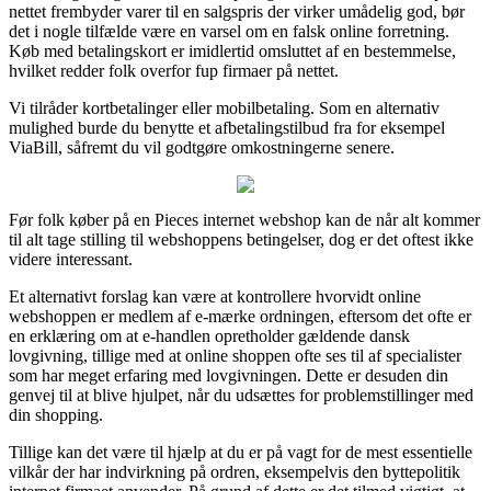
nettet frembyder varer til en salgspris der virker umådelig god, bør
det i nogle tilfælde være en varsel om en falsk online forretning.
Køb med betalingskort er imidlertid omsluttet af en bestemmelse,
hvilket redder folk overfor fup firmaer på nettet.
Vi tilråder kortbetalinger eller mobilbetaling. Som en alternativ
mulighed burde du benytte et afbetalingstilbud fra for eksempel
ViaBill, såfremt du vil godtgøre omkostningerne senere.
Før folk køber på en Pieces internet webshop kan de når alt kommer
til alt tage stilling til webshoppens betingelser, dog er det oftest ikke
videre interessant.
Et alternativt forslag kan være at kontrollere hvorvidt online
webshoppen er medlem af e-mærke ordningen, eftersom det ofte er
en erklæring om at e-handlen opretholder gældende dansk
lovgivning, tillige med at online shoppen ofte ses til af specialister
som har meget erfaring med lovgivningen. Dette er desuden din
genvej til at blive hjulpet, når du udsættes for problemstillinger med
din shopping.
Tillige kan det være til hjælp at du er på vagt for de mest essentielle
vilkår der har indvirkning på ordren, eksempelvis den byttepolitik