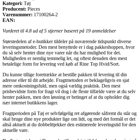
Kategori:
Tøj
Producent:
Pieces
Varenummer:
17100264-2
EAN:
Vurderet til
4.8
ud af 5 stjerner baseret på
19
anmeldelser
Størstedelen af e-butikker tildeler på nuværende tidspunkt diverse
leveringsmetoder. Den mest benyttede er i dag pakkeshoppen, hvor
du så selv henter dine nye varer når du har mulighed for det.
Muligheden er nemlig temmelig let, og oftest desuden den mest
betalelige form for levering ved køb af Rine Top Hvid/Sort.
Du kunne tillige foretrække at bestille pakken til levering til din
adresse eller til dit arbejde. Fragtmetoden er beklageligvis en sjat
mere omkostningsfuld, men også vældig praktisk. Den mest
prisbevidste form for fragt vil dog i de fleste tilfælde være at du selv
henter pakken, men den løsning er betinget af at du opholder dig
nær internet butikkens lager.
Fragtperioden på Tøj er selvfølgelig ret afgørende såfremt du står og
skal bruge dine nye produkter lige om lidt, og med det formål er det
altså aktuelt at du dobbelttjekker den estimerede leveringstid for den
aktuelle vare.