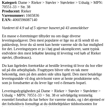
Kategori:
Dame > Rieker > Støvler > Støvletter > Udsalg > MPN:
70551-33 > Str. 38
Producent:
Rieker
Varenummer:
1665836
EAN:
4060596087140
Vurderet til
4.9
ud af 5 stjerner baseret på
43
anmeldelser
En masse e-forretninger tilbyder nu om dage diverse
leveringsudgaver. Den mest populære er lige nu at få sendt til en
pakkeshop, hvor du så nemt kan hente varerne når du har mulighed
for det. Leveringstypen er jo i høj grad ukompliceret, samt typisk
endvidere den mest letkøbte løsning til levering ved køb af Rieker
støvlet, (Bordeaux).
Du kan ligeledes foretrække at bestille levering til hvor du bor eller
ud på din arbejdsplads. Fragttypen bliver ofte en tak mere
bekostelig, men på den anden side ultra ligetil. Den mest betalelige
leveringsmåde vil dog utvivlsomt være at hente produkterne selv,
som jo forudsætter at du lever lige ved e-firmaets bopæl.
Leveringsdygtigheden på Dame > Rieker > Støvler > Støvletter >
Udsalg > MPN: 70551-33 > Str. 38 er selvfølgelig temmelig
essentiel forudsat du har behov for varerne straks, og i det øjemed er
det forholdsvis fornuftigt at du dobbelttjekker tidshorisonten for