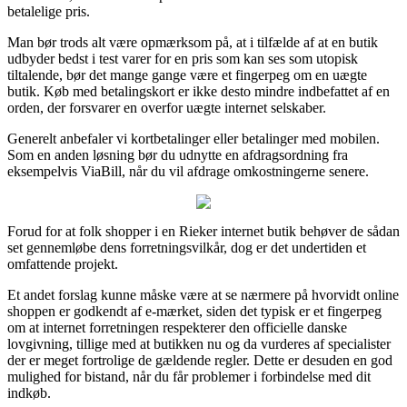
betalelige pris.
Man bør trods alt være opmærksom på, at i tilfælde af at en butik
udbyder bedst i test varer for en pris som kan ses som utopisk
tiltalende, bør det mange gange være et fingerpeg om en uægte
butik. Køb med betalingskort er ikke desto mindre indbefattet af en
orden, der forsvarer en overfor uægte internet selskaber.
Generelt anbefaler vi kortbetalinger eller betalinger med mobilen.
Som en anden løsning bør du udnytte en afdragsordning fra
eksempelvis ViaBill, når du vil afdrage omkostningerne senere.
Forud for at folk shopper i en Rieker internet butik behøver de sådan
set gennemløbe dens forretningsvilkår, dog er det undertiden et
omfattende projekt.
Et andet forslag kunne måske være at se nærmere på hvorvidt online
shoppen er godkendt af e-mærket, siden det typisk er et fingerpeg
om at internet forretningen respekterer den officielle danske
lovgivning, tillige med at butikken nu og da vurderes af specialister
der er meget fortrolige de gældende regler. Dette er desuden en god
mulighed for bistand, når du får problemer i forbindelse med dit
indkøb.