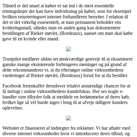
Tilmed er det smart at køber er sat ind i de mest essentielle
retningslinjer der kan have indvirkning på købet, som for eksempel
hvilken returneringsret internet forhandleren benytter. I relation til
det er det virkelig essesentielt, at man permanent beholder ens
kvitteringsmail, således man en anden gang kan dokumentere
bestillingen af Rieker støvlet, (Bordeaux), uanset om man skal købe
gave til en kvinde eller mand.
Trustpilot medfører sådan set ønskværdige genveje til at eksaminere
ganske mange eksisterende forbrugeres meninger og på grund af
dette rekommanderer vi, at du eftersøger online virksomhedens
vurderinger af Rieker støvlet, (Bordeaux) forud for at du bestiller.
Facebook fremskaffer derudover relativt anstændige chancer for at
få indsigt i online virksomhedens kundefokus. Her ses nogle e-
handler som tilbyder folk at meddele en bedømmelse af deres køb,
hvilket lige så vel burde tages i brug til at afveje tidligere kunders
oplevelser.
Websitet er finansieret af indtægter fra reklamer. Vi har aftaler med
diverse internet virksomheder hvor vi introducerer deres tilbud, og