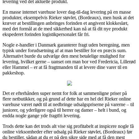
levering ved det aktuelle produkt.
En masse internet varehuse lover dag-til-dag levering på en masse
produkter, eksempelvis Rieker støvlet, (Bordeaux), men husk at det
kræver at bestillingen anbringes forinden et angivent klokkeslæt,
med det formål at de med sikkerhed kan nå at få dit nye produkt
ekspederet forinden logistikpersonalet får fri.
Nogle e-handler i Danmark garanterer fragt uden beregning, men
typisk under forudsætning af at man bestiller for en præcis sum.
Alternativt burde du udvælge den mest betalelige mulighed for
levering, hvilket gerne – uanset om man bor ved Fredericia, Lillerød
eller Hammel – er at få fragtmanden til at levere dine varer til en
pakkeshop.
Det er efterhånden super nemt for folk at sammenligne priser på
flere netbutikker, og på grund af dette har en hel del Rieker online
varehuse været nødt til at nedbringe udsalgspriserne på varerne – til
juniorer, og yderligere også til herrer og damer – helt i bund, og
endda nogle gange yde fragtfri levering.
Trods dette kan det trods alt vise sig profitabelt at inspicere nogle få
online virksomheder efter udsalg på Rieker støvlet, (Bordeaux) før
du bestiller, sådan at du er på den sikre side med at få den mest