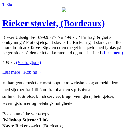
T Sko
Rieker støvlet, (Bordeaux)
Rieker Udsalg: Før 699.95 ?> Nu 499 kr. ? Fri fragt & gratis
ombytning ? Flot og elegant støvlet fra Rieker i galt skind, i en flot
mørk bordeaux farve. Støvlen er en meget let støvle med lynlås på
begge sider, så den er let at komme ind og ud af. Lille f
(Læs mere)
499
kr.
(Vis fragtpris)
Læs mere »
Køb nu »
Vi har gennemgået de mest populære webshops og anmeldt dem
med stjerner fra 1 til 5 ud fra bl.a. deres prisniveau,
sortimentstørrelse, kundeservice, brugervenlighed, betingelser,
leveringsformer og betalingsmuligheder.
Bedst anmeldte webshops
Webshop
Stjerner
Link
Navn:
Rieker støvlet, (Bordeaux)