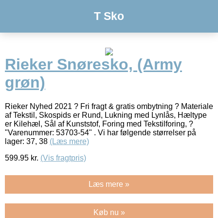
T Sko
Rieker Snøresko, (Army
grøn)
Rieker Nyhed 2021 ? Fri fragt & gratis ombytning ? Materiale
af Tekstil, Skospids er Rund, Lukning med Lynlås, Hæltype
er Kilehæl, Sål af Kunststof, Foring med Tekstilforing, ?
"Varenummer: 53703-54" . Vi har følgende størrelser på
lager: 37, 38
(Læs mere)
599.95
kr.
(Vis fragtpris)
Læs mere »
Køb nu »