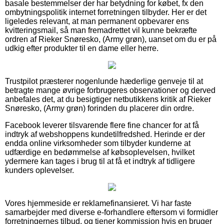
basale bestemmelser der har betydning for købet, fx den
ombytningspolitik internet forretningen tilbyder. Her er det
ligeledes relevant, at man permanent opbevarer ens
kvitteringsmail, så man fremadrettet vil kunne bekræfte
ordren af Rieker Snøresko, (Army grøn), uanset om du er på
udkig efter produkter til en dame eller herre.
Trustpilot præsterer nogenlunde hæderlige genveje til at
betragte mange øvrige forbrugeres observationer og derved
anbefales det, at du besigtiger netbutikkens kritik af Rieker
Snøresko, (Army grøn) forinden du placerer din ordre.
Facebook leverer tilsvarende flere fine chancer for at få
indtryk af webshoppens kundetilfredshed. Herinde er der
endda online virksomheder som tilbyder kunderne at
udfærdige en bedømmelse af købsoplevelsen, hvilket
ydermere kan tages i brug til at få et indtryk af tidligere
kunders oplevelser.
Vores hjemmeside er reklamefinansieret. Vi har faste
samarbejder med diverse e-forhandlere eftersom vi formidler
forretningernes tilbud, og tjener kommission hvis en bruger