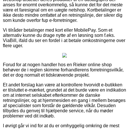
anses for enormt overkommelig, så kunne det for det meste
være et faresignal om en uægte netshop. Kortbetalinger er
ikke desto mindre omfattet af en retningslinje, der sikrer dig
som kunde overfor fup e-forretninger.
Vi tilråder betalinger med kort eller MobilePay. Som et
alternativ kunne du drage nytte af en løsning som f.eks.
ViaBill, ifald du ser en fordel i at betale omkostningerne over
flere uger.
Forud for at nogen handler hos en Rieker online shop
behøver de i reglen skimme forhandlerens forretningsvilkår,
det er dog normalt et tidskrævende projekt.
Et andet forslag kan være at kontrollere hvorvidt e-butikken
er tilsluttet e-mærket, grundet at det burde være en indikation
om at internet selskabet efterkommer de danske
retningslinjer, og at hjemmesiden en gang i mellem besøges
af specialister som forstår de gældende vilkår. Desuden
tilbydes du genvej til hjælpende service, når du møder
problemer ved dit indkøb.
I øvrigt går vi ind for at du er omhyggelig omkring de mest