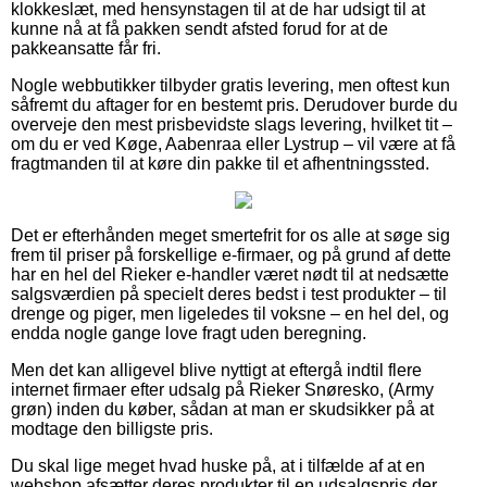
klokkeslæt, med hensynstagen til at de har udsigt til at
kunne nå at få pakken sendt afsted forud for at de
pakkeansatte får fri.
Nogle webbutikker tilbyder gratis levering, men oftest kun
såfremt du aftager for en bestemt pris. Derudover burde du
overveje den mest prisbevidste slags levering, hvilket tit –
om du er ved Køge, Aabenraa eller Lystrup – vil være at få
fragtmanden til at køre din pakke til et afhentningssted.
Det er efterhånden meget smertefrit for os alle at søge sig
frem til priser på forskellige e-firmaer, og på grund af dette
har en hel del Rieker e-handler været nødt til at nedsætte
salgsværdien på specielt deres bedst i test produkter – til
drenge og piger, men ligeledes til voksne – en hel del, og
endda nogle gange love fragt uden beregning.
Men det kan alligevel blive nyttigt at eftergå indtil flere
internet firmaer efter udsalg på Rieker Snøresko, (Army
grøn) inden du køber, sådan at man er skudsikker på at
modtage den billigste pris.
Du skal lige meget hvad huske på, at i tilfælde af at en
webshop afsætter deres produkter til en udsalgspris der