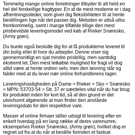
Temmelig mange online forretninger tilbyder til alt held en
hel del forskellige fragttyper. En af de mest moderne er i dag
afhentningssteder, som giver dig fleksibiliteten til at hente
bestillingen lige når det passer dig. Metoden er altså ultra
fremkommelig, samt i mange tilfælde tillige den mest
prisbevidste leveringsmodel ved køb af Rieker Snøresko,
(Army grøn).
Du burde også beslutte dig for at få produkterne leveret til
din bolig eller til hvor du arbejder. Denne viser sig
gennemsnitligt en sjat mindre prisbillig, men samtidig
ekstremt let. Den mest letkøbte mulighed for fragt vil dog
altid være at hente ordren selv, men den løsning står og
falder med at du lever nær online forhandlerens lager.
Leveringshastigheden på Dame > Rieker > Sko > Snøresko
> MPN: 53703-54 > Str. 37 er særdeles vital når du har brug
for produktet inden for kort tid, så af den grund er det
utvivlsomt afgørende at man finder den anslåede
leveringsdato for den respektive vare.
Masser af online firmaer stiller udsigt til levering efter en
enkelt hverdag på en lang række af deres varenumre,
eksempelvis Rieker Snøresko, (Army grøn), hvilket dog er
regnet ud fra at du når at bestille forinden et fastsat