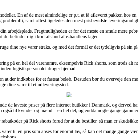
modeller. En af de mest almindelige er p.t. at få afleveret pakken hos e
ig problemfri, samt oftest ligeledes den mest prisbevidste leveringsmuli
 til din arbejdsplads. Fragtmuligheden er for det meste en smule mere peb
at du befinder dig i kort afstand af e-handlens lager.
bruge dine nye varer straks, og med det formål er det tydeligvis på sin p
ering på en hel del varenumre, eksempelvis Rick shorts, som trods alt nø
 inden logistikpersonalet drager hjemad.
missen at der indkøbes for et fastsat beløb. Desuden bør du overveje de
ge dine varer til et udleveringssted.
de de laveste priser på flere internet butikker i Danmark, og derved har 
n også til kvinder og mænd – en hel del, og endda nogle gange garanter
rabatkoder på Rick shorts forud for at du bestiller, så man er skudsikke
varer til en pris som anses for enormt lav, så kan det mange gange være
 webshops.