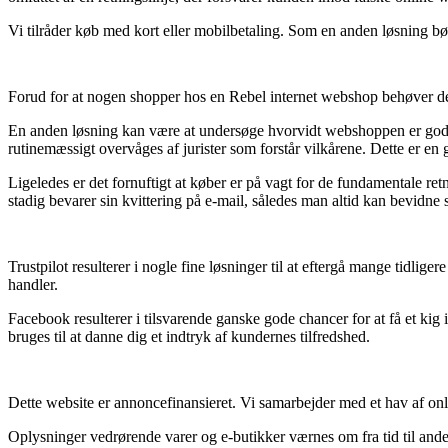
Vi tilråder køb med kort eller mobilbetaling. Som en anden løsning bør d
Forud for at nogen shopper hos en Rebel internet webshop behøver de i
En anden løsning kan være at undersøge hvorvidt webshoppen er godken
rutinemæssigt overvåges af jurister som forstår vilkårene. Dette er en
Ligeledes er det fornuftigt at køber er på vagt for de fundamentale retn
stadig bevarer sin kvittering på e-mail, således man altid kan bevidne s
Trustpilot resulterer i nogle fine løsninger til at eftergå mange tidlig
handler.
Facebook resulterer i tilsvarende ganske gode chancer for at få et kig
bruges til at danne dig et indtryk af kundernes tilfredshed.
Dette website er annoncefinansieret. Vi samarbejder med et hav af onli
Oplysninger vedrørende varer og e-butikker værnes om fra tid til ande