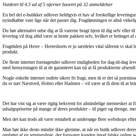
Vurderet til
4.5
ud af 5 stjerner baseret på
32
anmeldelser
En hel del e-butikker udlover heldigvis et hav af forskellige leverings
nyindkøbte vare lige når det passer dig. Fragtløsningen er altså virkel
Du bør alternativt udse dig at få varerne bragt hjem til dig selv eller
levering vil dog altid være at hente pakken selv, hvilket er betinget af 
Fragttiden på Herre – Herreshorts er jo særdeles vital såfremt vi skal 
produkt.
De fleste internet foretagender udlover muligheden for dag-til-dag lev
med hensynstagen til at de garanteret kan nå at få produkterne afsendt
Nogle enkelte internet outlets sikrer fri fragt, men tit er det så præ
du er nær Næstved, Hobro eller Hadsten – vil være at få dem til at brin
Det har vist sig at være rigtig bekvemt for almindelige mennesker at fin
udsalgspriserne på mange af deres produkter – til piger og drenge, me
Men det kan trods alt være rentabelt at undersøge flere webshops efter 
Man bør ikke desto mindre ikke glemme, at når en butik udlover deres 
omfattet af en retningslinje, der forsvarer kunden imod falske online