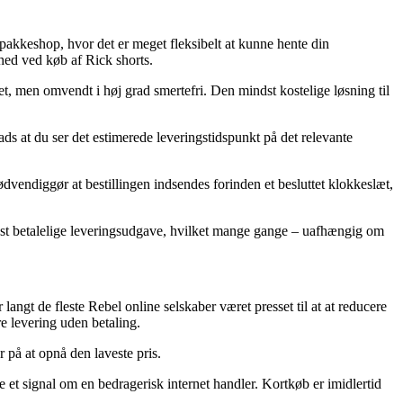
n pakkeshop, hvor det er meget fleksibelt at kunne hente din
ghed ved køb af Rick shorts.
ret, men omvendt i høj grad smertefri. Den mindst kostelige løsning til
lads at du ser det estimerede leveringstidspunkt på det relevante
dvendiggør at bestillingen indsendes forinden et besluttet klokkeslæt,
n mest betalelige leveringsudgave, hvilket mange gange – uafhængig om
langt de fleste Rebel online selskaber været presset til at at reducere
e levering uden betaling.
r på at opnå den laveste pris.
 et signal om en bedragerisk internet handler. Kortkøb er imidlertid