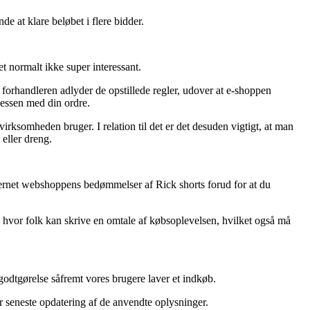
de at klare beløbet i flere bidder.
t normalt ikke super interessant.
forhandleren adlyder de opstillede regler, udover at e-shoppen
cessen med din ordre.
virksomheden bruger. I relation til det er det desuden vigtigt, at man
 eller dreng.
r internet webshoppens bedømmelser af Rick shorts forud for at du
re hvor folk kan skrive en omtale af købsoplevelsen, hvilket også må
godtgørelse såfremt vores brugere laver et indkøb.
r seneste opdatering af de anvendte oplysninger.