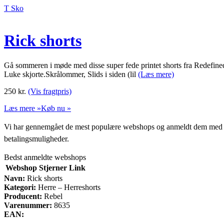
T Sko
Rick shorts
Gå sommeren i møde med disse super fede printet shorts fra Redefined R
Luke skjorte.Skrålommer, Slids i siden (lil
(Læs mere)
250
kr.
(Vis fragtpris)
Læs mere »
Køb nu »
Vi har gennemgået de mest populære webshops og anmeldt dem med stjern
betalingsmuligheder.
Bedst anmeldte webshops
Webshop
Stjerner
Link
Navn:
Rick shorts
Kategori:
Herre – Herreshorts
Producent:
Rebel
Varenummer:
8635
EAN: