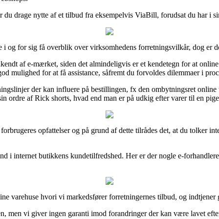
u drage nytte af et tilbud fra eksempelvis ViaBill, forudsat du har i sin
 og for sig få overblik over virksomhedens forretningsvilkår, dog er de
dt af e-mærket, siden det almindeligvis er et kendetegn for at online 
 god mulighed for at få assistance, såfremt du forvoldes dilemmaer i pro
ingslinjer der kan influere på bestillingen, fx den ombytningsret online 
in ordre af Rick shorts, hvad end man er på udkig efter varer til en pige
ere forbrugeres opfattelser og på grund af dette tilrådes det, at du tolke
 ind i internet butikkens kundetilfredshed. Her er der nogle e-forhandle
ne varehuse hvori vi markedsfører forretningernes tilbud, og indtjener 
n, men vi giver ingen garanti imod forandringer der kan være lavet efte