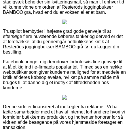
stadigvæk beholder sin kvitteringsmail, så man til enhver tid
vil kunne vidne om ordren af Resteröds joggingbukser
BAMBOO grå, hvad end du er voksen eller et barn.
Trustpilot frembyder i højeste grad gode genveje til at
eftersøge flere nuværende køberes tanker og derved er det
at foretrække, at du gennemgår netbutikkens kritik af
Resteröds joggingbukser BAMBOO grå før du lægger din
bestilling.
Facebook bringer dig derudover forholdsvis fine genveje til
at få et kig ind i e-firmaets popularitet. Tilmed ses en række
webbutikker som giver kunderne mulighed for at meddele en
kritik af deres købsoplevelse, hvilket på samme måde må
bruges til at danne dig et indtryk af tilfredsheden hos
kunderne.
Denne side er finansieret af indtægter fra reklamer. Vi har
tætte samarbejder med et hav af internet forhandlere hvori vi
formidler butikkernes produkter, og indhenter honorar for så
vidt en af de besøgende på vores hjemmeside foretager en
transaktion.