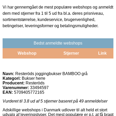
Vi har gennemgået de mest populære webshops og anmeldt
dem med stjerner fra 1 til 5 ud fra bl.a. deres prisniveau,
sortimentstørrelse, kundeservice, brugervenlighed,
betingelser, leveringsformer og betalingsmuligheder.
Bedst anmeldte webshops
Webshop
Stjerner
Link
Navn:
Resteröds joggingbukser BAMBOO grå
Kategori:
Bukser herre
Producent:
Resteröds
Varenummer:
33494597
EAN:
5709405772165
Vurderet til
3.8
ud af 5 stjerner baseret på
49
anmeldelser
Adskillige webshops i Danmark udlover til alt held et stort
udvalg af leveringstyper. Det mest populære er p.t. at få bragt