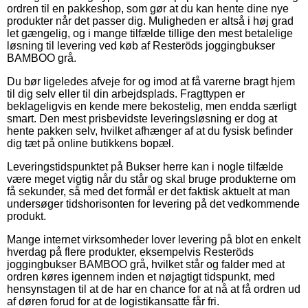
ordren til en pakkeshop, som gør at du kan hente dine nye
produkter når det passer dig. Muligheden er altså i høj grad
let gængelig, og i mange tilfælde tillige den mest betalelige
løsning til levering ved køb af Resteröds joggingbukser
BAMBOO grå.
Du bør ligeledes afveje for og imod at få varerne bragt hjem
til dig selv eller til din arbejdsplads. Fragttypen er
beklageligvis en kende mere bekostelig, men endda særligt
smart. Den mest prisbevidste leveringsløsning er dog at
hente pakken selv, hvilket afhænger af at du fysisk befinder
dig tæt på online butikkens bopæl.
Leveringstidspunktet på Bukser herre kan i nogle tilfælde
være meget vigtig når du står og skal bruge produkterne om
få sekunder, så med det formål er det faktisk aktuelt at man
undersøger tidshorisonten for levering på det vedkommende
produkt.
Mange internet virksomheder lover levering på blot en enkelt
hverdag på flere produkter, eksempelvis Resteröds
joggingbukser BAMBOO grå, hvilket står og falder med at
ordren køres igennem inden et nøjagtigt tidspunkt, med
hensynstagen til at de har en chance for at nå at få ordren ud
af døren forud for at de logistikansatte får fri.