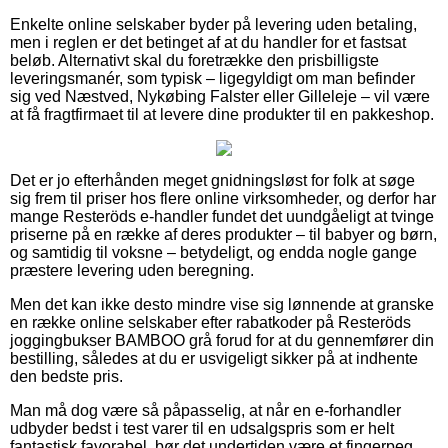
Enkelte online selskaber byder på levering uden betaling,
men i reglen er det betinget af at du handler for et fastsat
beløb. Alternativt skal du foretrække den prisbilligste
leveringsmanér, som typisk – ligegyldigt om man befinder
sig ved Næstved, Nykøbing Falster eller Gilleleje – vil være
at få fragtfirmaet til at levere dine produkter til en pakkeshop.
Det er jo efterhånden meget gnidningsløst for folk at søge
sig frem til priser hos flere online virksomheder, og derfor har
mange Resteröds e-handler fundet det uundgåeligt at tvinge
priserne på en række af deres produkter – til babyer og børn,
og samtidig til voksne – betydeligt, og endda nogle gange
præstere levering uden beregning.
Men det kan ikke desto mindre vise sig lønnende at granske
en række online selskaber efter rabatkoder på Resteröds
joggingbukser BAMBOO grå forud for at du gennemfører din
bestilling, således at du er usvigeligt sikker på at indhente
den bedste pris.
Man må dog være så påpasselig, at når en e-forhandler
udbyder bedst i test varer til en udsalgspris som er helt
fantastisk favorabel, bør det undertiden være et fingerpeg