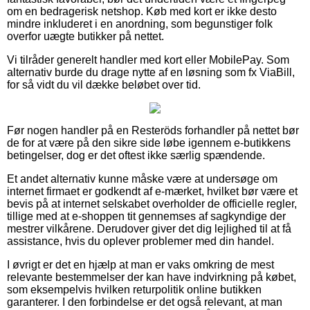
om en bedragerisk netshop. Køb med kort er ikke desto
mindre inkluderet i en anordning, som begunstiger folk
overfor uægte butikker på nettet.
Vi tilråder generelt handler med kort eller MobilePay. Som
alternativ burde du drage nytte af en løsning som fx ViaBill,
for så vidt du vil dække beløbet over tid.
Før nogen handler på en Resteröds forhandler på nettet bør
de for at være på den sikre side løbe igennem e-butikkens
betingelser, dog er det oftest ikke særlig spændende.
Et andet alternativ kunne måske være at undersøge om
internet firmaet er godkendt af e-mærket, hvilket bør være et
bevis på at internet selskabet overholder de officielle regler,
tillige med at e-shoppen tit gennemses af sagkyndige der
mestrer vilkårene. Derudover giver det dig lejlighed til at få
assistance, hvis du oplever problemer med din handel.
I øvrigt er det en hjælp at man er vaks omkring de mest
relevante bestemmelser der kan have indvirkning på købet,
som eksempelvis hvilken returpolitik online butikken
garanterer. I den forbindelse er det også relevant, at man