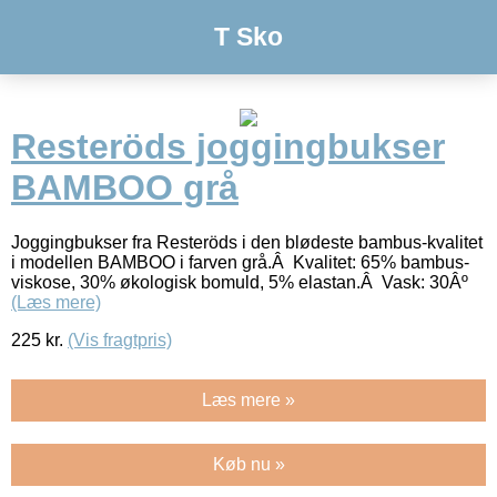
T Sko
Resteröds joggingbukser
BAMBOO grå
Joggingbukser fra Resteröds i den blødeste bambus-kvalitet
i modellen BAMBOO i farven grå.Â Kvalitet: 65% bambus-
viskose, 30% økologisk bomuld, 5% elastan.Â Vask: 30Âº
(Læs mere)
225
kr.
(Vis fragtpris)
Læs mere »
Køb nu »