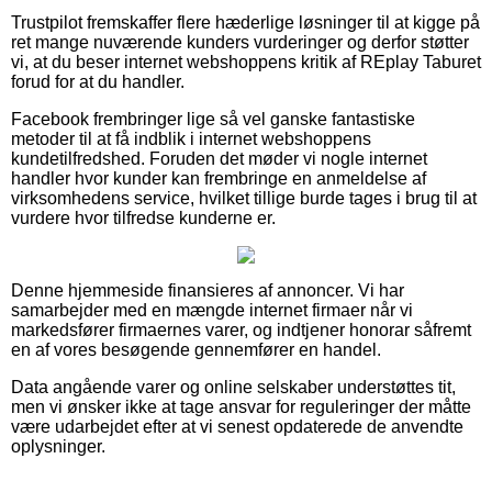
Trustpilot fremskaffer flere hæderlige løsninger til at kigge på
ret mange nuværende kunders vurderinger og derfor støtter
vi, at du beser internet webshoppens kritik af REplay Taburet
forud for at du handler.
Facebook frembringer lige så vel ganske fantastiske
metoder til at få indblik i internet webshoppens
kundetilfredshed. Foruden det møder vi nogle internet
handler hvor kunder kan frembringe en anmeldelse af
virksomhedens service, hvilket tillige burde tages i brug til at
vurdere hvor tilfredse kunderne er.
Denne hjemmeside finansieres af annoncer. Vi har
samarbejder med en mængde internet firmaer når vi
markedsfører firmaernes varer, og indtjener honorar såfremt
en af vores besøgende gennemfører en handel.
Data angående varer og online selskaber understøttes tit,
men vi ønsker ikke at tage ansvar for reguleringer der måtte
være udarbejdet efter at vi senest opdaterede de anvendte
oplysninger.