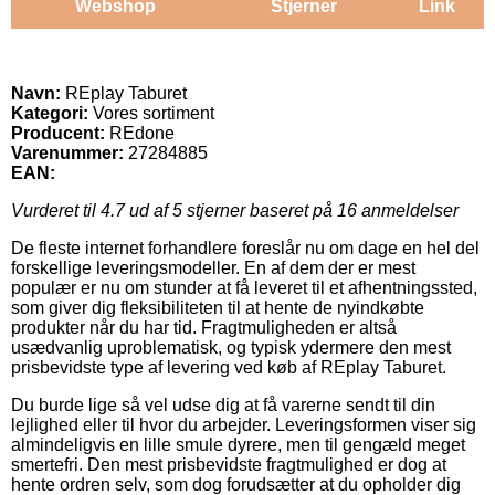
Webshop
Stjerner
Link
Navn:
REplay Taburet
Kategori:
Vores sortiment
Producent:
REdone
Varenummer:
27284885
EAN:
Vurderet til
4.7
ud af 5 stjerner baseret på
16
anmeldelser
De fleste internet forhandlere foreslår nu om dage en hel del
forskellige leveringsmodeller. En af dem der er mest
populær er nu om stunder at få leveret til et afhentningssted,
som giver dig fleksibiliteten til at hente de nyindkøbte
produkter når du har tid. Fragtmuligheden er altså
usædvanlig uproblematisk, og typisk ydermere den mest
prisbevidste type af levering ved køb af REplay Taburet.
Du burde lige så vel udse dig at få varerne sendt til din
lejlighed eller til hvor du arbejder. Leveringsformen viser sig
almindeligvis en lille smule dyrere, men til gengæld meget
smertefri. Den mest prisbevidste fragtmulighed er dog at
hente ordren selv, som dog forudsætter at du opholder dig