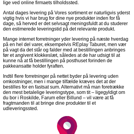
lige ved online firmaets tilholdssted.
Antal dages levering på Vores sortiment er naturligvis yderst
vigtig hvis vi har brug for dine nye produkter inden for få
dage, så herved er det selvsagt meningsfuldt at du studerer
den estimerede leveringstid på det relevante produkt.
Mange internet forretninger yder levering på næste hverdag
på en hel del varer, eksempelvis REplay Taburet, men vær
på vagt da det står og falder med at bestillingen anbringes
før et angivent klokkeslæt, således at de har udsigt til at
kunne nå at få bestillingen på posthuset forinden de
pakkeansatte holder fyraften.
Indtil flere forretninger på nettet byder på levering uden
omkostninger, men i mange tilfælde kræves det at der
bestilles for en fastsat sum. Alternativt må man foretrække
den mest betalelige leveringstype, som tit – ligegyldigt om
du bor i Roskilde, Farum eller Billund – vil være at få
fragtmanden til at bringe dine produkter til et
udleveringssted.