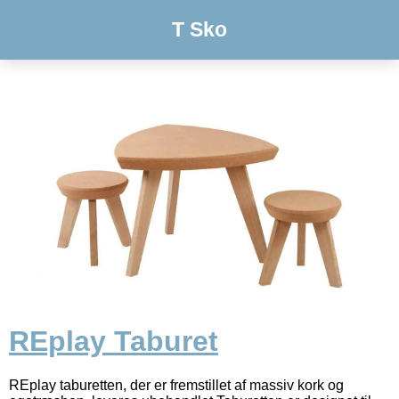
T Sko
REplay Taburet
REplay taburetten, der er fremstillet af massiv kork og