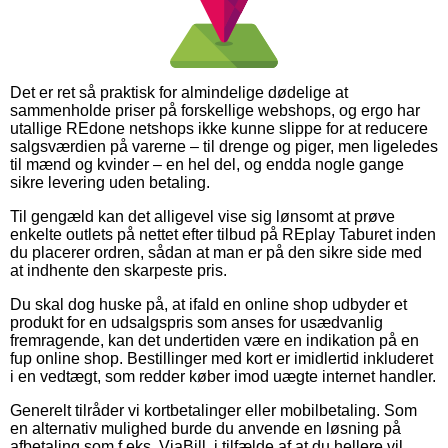
Det er ret så praktisk for almindelige dødelige at
sammenholde priser på forskellige webshops, og ergo har
utallige REdone netshops ikke kunne slippe for at reducere
salgsværdien på varerne – til drenge og piger, men ligeledes
til mænd og kvinder – en hel del, og endda nogle gange
sikre levering uden betaling.
Til gengæld kan det alligevel vise sig lønsomt at prøve
enkelte outlets på nettet efter tilbud på REplay Taburet inden
du placerer ordren, sådan at man er på den sikre side med
at indhente den skarpeste pris.
Du skal dog huske på, at ifald en online shop udbyder et
produkt for en udsalgspris som anses for usædvanlig
fremragende, kan det undertiden være en indikation på en
fup online shop. Bestillinger med kort er imidlertid inkluderet
i en vedtægt, som redder køber imod uægte internet handler.
Generelt tilråder vi kortbetalinger eller mobilbetaling. Som
en alternativ mulighed burde du anvende en løsning på
afbetaling som f.eks. ViaBill, i tilfælde af at du hellere vil