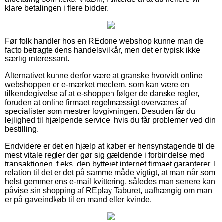
klare betalingen i flere bidder.
Før folk handler hos en REdone webshop kunne man de
facto betragte dens handelsvilkår, men det er typisk ikke
særlig interessant.
Alternativet kunne derfor være at granske hvorvidt online
webshoppen er e-mærket medlem, som kan være en
tilkendegivelse af at e-shoppen følger de danske regler,
foruden at online firmaet regelmæssigt overværes af
specialister som mestrer lovgivningen. Desuden får du
lejlighed til hjælpende service, hvis du får problemer ved din
bestilling.
Endvidere er det en hjælp at køber er hensynstagende til de
mest vitale regler der gør sig gældende i forbindelse med
transaktionen, f.eks. den bytteret internet firmaet garanterer. I
relation til det er det på samme måde vigtigt, at man når som
helst gemmer ens e-mail kvittering, således man senere kan
påvise sin shopping af REplay Taburet, uafhængig om man
er på gaveindkøb til en mand eller kvinde.