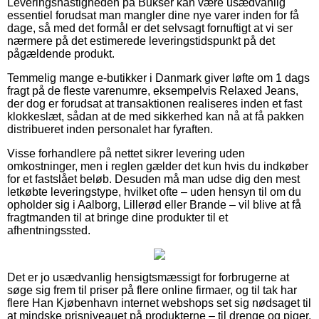
Leveringshastigheden på Bukser kan være usædvanlig
essentiel forudsat man mangler dine nye varer inden for få
dage, så med det formål er det selvsagt fornuftigt at vi ser
nærmere på det estimerede leveringstidspunkt på det
pågældende produkt.
Temmelig mange e-butikker i Danmark giver løfte om 1 dags
fragt på de fleste varenumre, eksempelvis Relaxed Jeans,
der dog er forudsat at transaktionen realiseres inden et fast
klokkeslæt, sådan at de med sikkerhed kan nå at få pakken
distribueret inden personalet har fyraften.
Visse forhandlere på nettet sikrer levering uden
omkostninger, men i reglen gælder det kun hvis du indkøber
for et fastslået beløb. Desuden må man udse dig den mest
letkøbte leveringstype, hvilket ofte – uden hensyn til om du
opholder sig i Aalborg, Lillerød eller Brande – vil blive at få
fragtmanden til at bringe dine produkter til et
afhentningssted.
Det er jo usædvanlig hensigtsmæssigt for forbrugerne at
søge sig frem til priser på flere online firmaer, og til tak har
flere Han Kjøbenhavn internet webshops set sig nødsaget til
at mindske prisniveauet på produkterne – til drenge og piger,