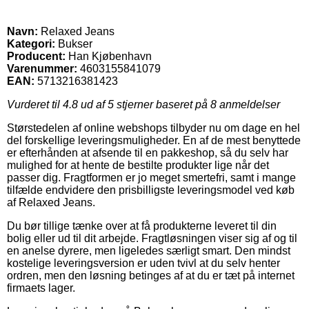
Navn:
Relaxed Jeans
Kategori:
Bukser
Producent:
Han Kjøbenhavn
Varenummer:
4603155841079
EAN:
5713216381423
Vurderet til
4.8
ud af 5 stjerner baseret på
8
anmeldelser
Størstedelen af online webshops tilbyder nu om dage en hel
del forskellige leveringsmuligheder. En af de mest benyttede
er efterhånden at afsende til en pakkeshop, så du selv har
mulighed for at hente de bestilte produkter lige når det
passer dig. Fragtformen er jo meget smertefri, samt i mange
tilfælde endvidere den prisbilligste leveringsmodel ved køb
af Relaxed Jeans.
Du bør tillige tænke over at få produkterne leveret til din
bolig eller ud til dit arbejde. Fragtløsningen viser sig af og til
en anelse dyrere, men ligeledes særligt smart. Den mindst
kostelige leveringsversion er uden tvivl at du selv henter
ordren, men den løsning betinges af at du er tæt på internet
firmaets lager.