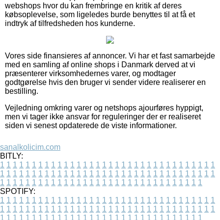
webshops hvor du kan frembringe en kritik af deres
købsoplevelse, som ligeledes burde benyttes til at få et
indtryk af tilfredsheden hos kunderne.
Vores side finansieres af annoncer. Vi har et fast samarbejde
med en samling af online shops i Danmark derved at vi
præsenterer virksomhedernes varer, og modtager
godtgørelse hvis den bruger vi sender videre realiserer en
bestilling.
Vejledning omkring varer og netshops ajourføres hyppigt,
men vi tager ikke ansvar for reguleringer der er realiseret
siden vi senest opdaterede de viste informationer.
sanalkolicim.com
BITLY:
1
1
1
1
1
1
1
1
1
1
1
1
1
1
1
1
1
1
1
1
1
1
1
1
1
1
1
1
1
1
1
1
1
1
1
1
1
1
1
1
1
1
1
1
1
1
1
1
1
1
1
1
1
1
1
1
1
1
1
1
1
1
1
1
1
1
1
1
1
1
1
1
1
1
1
1
1
1
1
1
1
1
1
1
1
1
1
1
1
1
1
1
1
1
1
1
1
1
1
1
SPOTIFY:
1
1
1
1
1
1
1
1
1
1
1
1
1
1
1
1
1
1
1
1
1
1
1
1
1
1
1
1
1
1
1
1
1
1
1
1
1
1
1
1
1
1
1
1
1
1
1
1
1
1
1
1
1
1
1
1
1
1
1
1
1
1
1
1
1
1
1
1
1
1
1
1
1
1
1
1
1
1
1
1
1
1
1
1
1
1
1
1
1
1
1
1
1
1
1
1
1
1
1
1