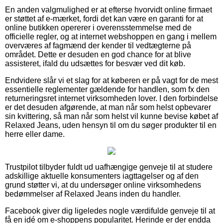
En anden valgmulighed er at efterse hvorvidt online firmaet
er støttet af e-mærket, fordi det kan være en garanti for at
online butikken opererer i overensstemmelse med de
officielle regler, og at internet webshoppen en gang i mellem
overværes af fagmænd der kender til vedtægterne på
området. Dette er desuden en god chance for at blive
assisteret, ifald du udsættes for besvær ved dit køb.
Endvidere slår vi et slag for at køberen er på vagt for de mest
essentielle reglementer gældende for handlen, som fx den
returneringsret internet virksomheden lover. I den forbindelse
er det desuden afgørende, at man når som helst opbevarer
sin kvittering, så man når som helst vil kunne bevise købet af
Relaxed Jeans, uden hensyn til om du søger produkter til en
herre eller dame.
Trustpilot tilbyder fuldt ud uafhængige genveje til at studere
adskillige aktuelle konsumenters iagttagelser og af den
grund støtter vi, at du undersøger online virksomhedens
bedømmelser af Relaxed Jeans inden du handler.
Facebook giver dig ligeledes nogle værdifulde genveje til at
få en idé om e-shoppens popularitet. Herinde er der endda