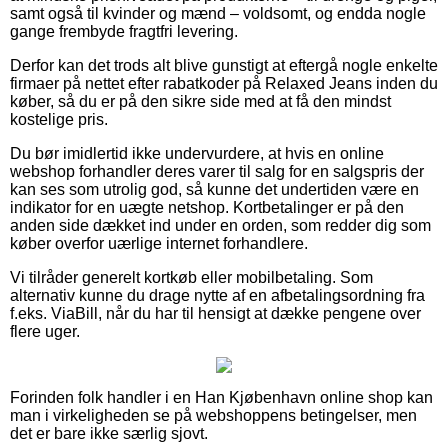
samt også til kvinder og mænd – voldsomt, og endda nogle
gange frembyde fragtfri levering.
Derfor kan det trods alt blive gunstigt at eftergå nogle enkelte
firmaer på nettet efter rabatkoder på Relaxed Jeans inden du
køber, så du er på den sikre side med at få den mindst
kostelige pris.
Du bør imidlertid ikke undervurdere, at hvis en online
webshop forhandler deres varer til salg for en salgspris der
kan ses som utrolig god, så kunne det undertiden være en
indikator for en uægte netshop. Kortbetalinger er på den
anden side dækket ind under en orden, som redder dig som
køber overfor uærlige internet forhandlere.
Vi tilråder generelt kortkøb eller mobilbetaling. Som
alternativ kunne du drage nytte af en afbetalingsordning fra
f.eks. ViaBill, når du har til hensigt at dække pengene over
flere uger.
Forinden folk handler i en Han Kjøbenhavn online shop kan
man i virkeligheden se på webshoppens betingelser, men
det er bare ikke særlig sjovt.