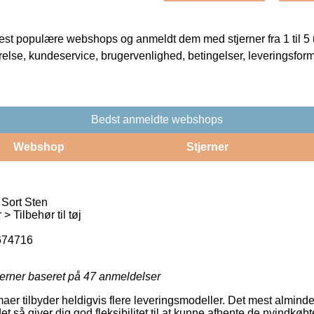
t populære webshops og anmeldt dem med stjerner fra 1 til 5 ud
rrelse, kundeservice, brugervenlighed, betingelser, leveringsfor
Bedst anmeldte webshops
Webshop
Stjerner
Sort Sten
> Tilbehør til tøj
674716
jerner baseret på
47
anmeldelser
aer tilbyder heldigvis flere leveringsmodeller. Det mest alminde
et så giver dig god fleksibilitet til at kunne afhente de nyindkøb