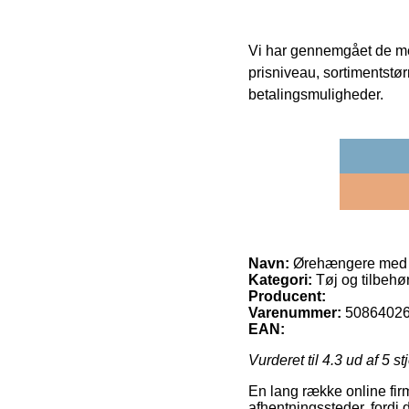
Vi har gennemgået de mes
prisniveau, sortimentstø
betalingsmuligheder.
Navn:
Ørehængere med 
Kategori:
Tøj og tilbehør 
Producent:
Varenummer:
5086402
EAN:
Vurderet til
4.3
ud af 5 st
En lang række online firm
afhentningssteder, fordi d