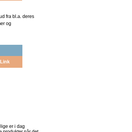
 fra bl.a. deres
mer og
Link
lige er i dag
te produkter når det