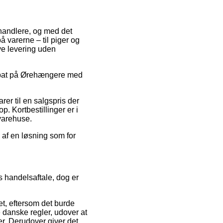
rhandlere, og med det
å varerne – til piger og
ve levering uden
r rabat på Ørehængere med
rer til en salgspris der
 Kortbestillinger er i
 varehuse.
l af en løsning som for
s handelsaftale, dog er
t, eftersom det burde
 danske regler, udover at
r. Derudover giver det