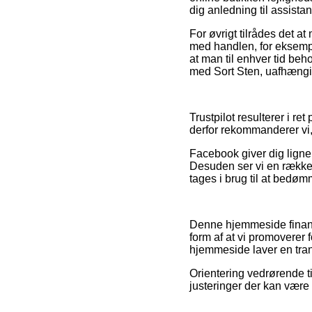
dig anledning til assistan
For øvrigt tilrådes det 
med handlen, for eksempe
at man til enhver tid beh
med Sort Sten, uafhængig
Trustpilot resulterer i r
derfor rekommanderer vi,
Facebook giver dig lignen
Desuden ser vi en række e
tages i brug til at bedøm
Denne hjemmeside finans
form af at vi promoverer 
hjemmeside laver en tran
Orientering vedrørende t
justeringer der kan være 