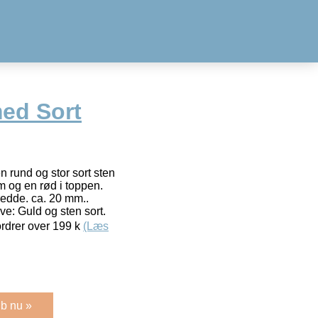
ed Sort
rund og stor sort sten
 og en rød i toppen.
redde. ca. 20 mm..
: Guld og sten sort.
 ordrer over 199 k
(Læs
b nu »