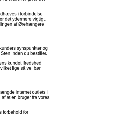
ndhæves i forbindelse
r det ydermere vigtigt,
illingen af Ørehængere
e kunders synspunkter og
ten inden du bestiller.
gens kundetilfredshed.
ilket lige så vel bør
ngde internet outlets i
af at en bruger fra vores
 forbehold for