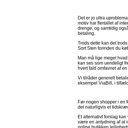
Det er jo ultra uproblema
motiv har flertallet af in
drenge, og samtidig også
betaling.
Trods dette kan det trods 
Sort Sten forinden du købe
Man må lige meget hvad ik
kan ses som uendeligt fr
hvert fald omfavnet af en
Vi tilråder generelt betal
eksempel ViaBill, i tilfæ
Før nogen shopper i en f
det naturligvis et tidskr
Et alternativt forslag k
være en antydning af at 
online butikken lejlighe