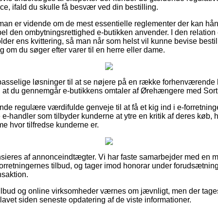
ce, ifald du skulle få besvær ved din bestilling.
at man er vidende om de mest essentielle reglementer der kan hå
l den ombytningsrettighed e-butikken anvender. I den relation e
older ens kvittering, så man når som helst vil kunne bevise best
 om du søger efter varer til en herre eller dame.
et passelige løsninger til at se nøjere på en række forhenværend
 at du gennemgår e-butikkens omtaler af Ørehængere med Sort S
de regulære værdifulde genveje til at få et kig ind i e-forretnin
-handler som tilbyder kunderne at ytre en kritik af deres køb, hv
me hvor tilfredse kunderne er.
ieres af annonceindtægter. Vi har faste samarbejder med en mæ
forretningernes tilbud, og tager imod honorar under forudsætning 
saktion.
ilbud og online virksomheder værnes om jævnligt, men der tages
lavet siden seneste opdatering af de viste informationer.