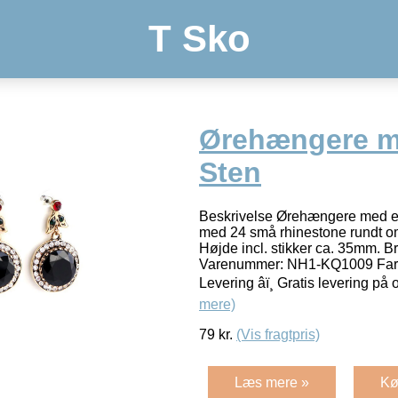
T Sko
Ørehængere m
Sten
Beskrivelse Ørehængere med en 
med 24 små rhinestone rundt om
Højde incl. stikker ca. 35mm. B
Varenummer: NH1-KQ1009 Farve
Levering âï¸ Gratis levering på
mere)
79
kr.
(Vis fragtpris)
Læs mere »
Kø