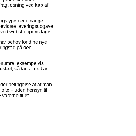
 fragtløsning ved køb af
ringstypen er i mange
sbevidste leveringsudgave
nærved webshoppens lager.
 har behov for dine nye
ringstid på den
arenumre, eksempelvis
keslæt, sådan at de kan
nder betingelse af at man
 ofte – uden hensyn til
varerne til et