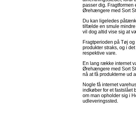
passer dig. Fragtformen e
Ørehængere med Sort St
Du kan ligeledes påtænke 
tilfælde en smule mindre
vil dog altid vise sig a
Fragtperioden på Tøj og t
produkter straks, og i de
respektive vare.
En lang række internet v
Ørehængere med Sort Sten
nå at få produkterne ud a
Nogle få internet varehu
indkøber for et fastslået
om man opholder sig i Hol
udleveringssted.