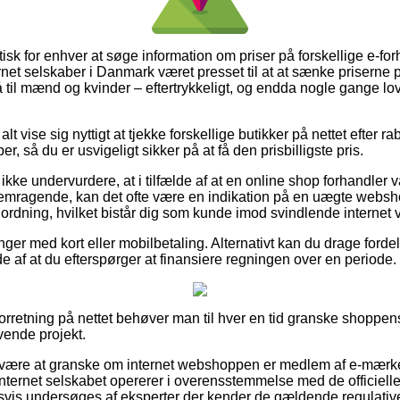
tisk for enhver at søge information om priser på forskellige e-fo
ternet selskaber i Danmark været presset til at at sænke priserne p
 til mænd og kvinder – eftertrykkeligt, og endda nogle gange lo
alt vise sig nyttigt at tjekke forskellige butikker på nettet efte
r, så du er usvigeligt sikker på at få den prisbilligste pris.
ke undervurdere, at i tilfælde af at en online shop forhandler va
emragende, kan det ofte være en indikation på en uægte webshop.
 ordning, hvilket bistår dig som kunde imod svindlende internet
inger med kort eller mobilbetaling. Alternativt kan du drage forde
lde af at du efterspørger at finansiere regningen over en periode.
orretning på nettet behøver man til hver en tid granske shoppen
ævende projekt.
an være at granske om internet webshoppen er medlem af e-mærke
internet selskabet opererer i overensstemmelse med de officielle
dsvis undersøges af eksperter der kender de gældende regulative