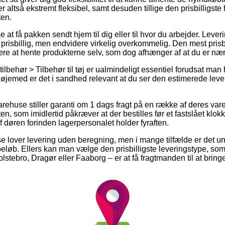
r altså ekstremt fleksibel, samt desuden tillige den prisbilligste
en.
at få pakken sendt hjem til dig eller til hvor du arbejder. Leve
 prisbillig, men endvidere virkelig overkommelig. Den mest pri
t være at hente produkterne selv, som dog afhænger af at du er 
ilbehør > Tilbehør til tøj er ualmindeligt essentiel forudsat man
t øjemed er det i sandhed relevant at du ser den estimerede leve
arehuse stiller garanti om 1 dags fragt på en række af deres v
, som imidlertid påkræver at der bestilles før et fastslået klok
f døren forinden lagerpersonalet holder fyraften.
se lover levering uden beregning, men i mange tilfælde er det u
 beløb. Ellers kan man vælge den prisbilligste leveringstype, som
stebro, Dragør eller Faaborg – er at få fragtmanden til at bringe 