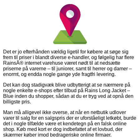
Det er jo efterhånden vældig ligetil for købere at søge sig
frem til priser i blandt diverse e-handler, og følgelig har flere
RainsÂ® internet varehuse været nødt til at nedsætte
priserne på varerne – til juniorer, samt til herrer og damer –
enormt, og endda nogle gange yde fragtfri levering.
Det kan dog stadigvæk blive udbytterigt at se nærmere på
nogle enkelte e-shops efter tilbud på Rains Long Jacket –
Blue inden du shopper, sådan at du er tryg ved at opnå den
billigste pris.
Man må alligevel ikke overse, at når en netbutik udlover
varer til salg for en salgspris der er uforståeligt letkøbt, burde
det i nogle tilfælde være et kendetegn på en falsk online
shop. Køb med kort er dog indbefattet af et lovbud, der
skærmer køber imod bedrageriske online firmaer.