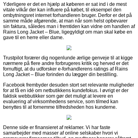
Yderligere er det en hjælp at køberen er sat ind i de mest
vitale vilkår der kan influere på købet, til eksempel den
ombytningsret internet forhandleren bruger. Derfor er det på
samme måde afgørende, at man når som helst opbevarer
sin faktura, således man i fremtiden kan vidne om handlen af
Rains Long Jacket – Blue, ligegyldigt om man skal købe en
gave til en herre eller dame.
Trustpilot forærer dig nogenlunde ærlige genveje til at kigge
nærmere på flere andre forbrugeres kritik og herved er det
fornuftigt, at du udforsker e-forhandlerens ratings af Rains
Long Jacket – Blue forinden du lægger din bestilling.
Facebook frembyder desuden stort set relevante muligheder
for at få en idé om netbutikkens kundefokus. I øvrigt er der
faktisk webbutikker som gør det muligt at levere en
evaluering af virksomhedens service, som tilmed kan
benyttes til at fornemme tilfredsheden hos kunderne.
Denne side er finansieret af reklamer. Vi har faste
samarbejder med masser af online selskaber hvori vi