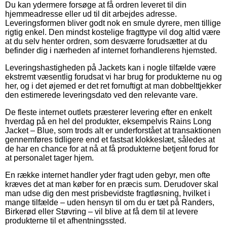
Du kan ydermere forsøge at få ordren leveret til din
hjemmeadresse eller ud til dit arbejdes adresse.
Leveringsformen bliver godt nok en smule dyrere, men tillige
rigtig enkel. Den mindst kostelige fragttype vil dog altid være
at du selv henter ordren, som desværre forudsætter at du
befinder dig i nærheden af internet forhandlerens hjemsted.
Leveringshastigheden på Jackets kan i nogle tilfælde være
ekstremt væsentlig forudsat vi har brug for produkterne nu og
her, og i det øjemed er det ret fornuftigt at man dobbelttjekker
den estimerede leveringsdato ved den relevante vare.
De fleste internet outlets præsterer levering efter en enkelt
hverdag på en hel del produkter, eksempelvis Rains Long
Jacket – Blue, som trods alt er underforstået at transaktionen
gennemføres tidligere end et fastsat klokkeslæt, således at
de har en chance for at nå at få produkterne betjent forud for
at personalet tager hjem.
En række internet handler yder fragt uden gebyr, men ofte
kræves det at man køber for en præcis sum. Derudover skal
man udse dig den mest prisbevidste fragtløsning, hvilket i
mange tilfælde – uden hensyn til om du er tæt på Randers,
Birkerød eller Støvring – vil blive at få dem til at levere
produkterne til et afhentningssted.