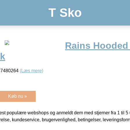
T Sko
Rains Hooded 
ck
747480264
(Læs mere)
Køb nu »
t populære webshops og anmeldt dem med stjerner fra 1 til 5 ud
rrelse, kundeservice, brugervenlighed, betingelser, leveringsfor