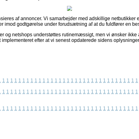
eres af annoncer. Vi samarbejder med adskillige netbutikker e
er imod godtgørelse under forudsætning af at du fuldfører en best
 og netshops understøttes rutinemæssigt, men vi ønsker ikke a
t implementeret efter at vi senest opdaterede sidens oplysninger
1
1
1
1
1
1
1
1
1
1
1
1
1
1
1
1
1
1
1
1
1
1
1
1
1
1
1
1
1
1
1
1
1
1
1
1
1
1
1
1
1
1
1
1
1
1
1
1
1
1
1
1
1
1
1
1
1
1
1
1
1
1
1
1
1
1
1
1
1
1
1
1
1
1
1
1
1
1
1
1
1
1
1
1
1
1
1
1
1
1
1
1
1
1
1
1
1
1
1
1
1
1
1
1
1