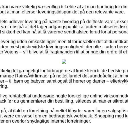
kan være virkelig væsentlig i tilfælde af at man har brug for di
ogt at man efterser leveringstidspunktet på den relevante vare.
utlets udlover levering på næste hverdag på de fleste varer, ek
vær obs på at det tager udgangspunkt i at orden realiseres før et
sikkerhed kan nå at få varerne sendt afsted forud for at personal
levering uden omkostninger, men tit forudsætter det at du indkøb
g den mest prisbevidste leveringsmulighed, der ofte – uden hensy
 Vojens – vil blive at få fragtmanden til at bringe din ordre til e
irkelig let gængeligt for forbrugerne at finde frem til de bedste pr
mange RainsÂ® firmaer på nettet fundet det uundgåeligt at mind
ter – til børn og babyer, samt også til herrer og damer – eftertry
ring.
ve rentabelt at undersøge nogle forskellige online virksomheder
k før du gennemfører din bestilling, således at man er sikret at f
å, at ifald en forretning på nettet tilbyder varer for en salgspri
tit være en varsel om en bedragerisk webbutik. Shopping med kor
r en overfor snydagtige internet forretninger.