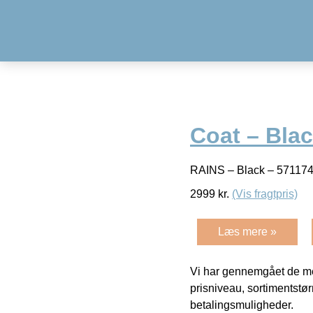
Coat – Bla
RAINS – Black – 5711
2999
kr.
(Vis fragtpris)
Læs mere »
Vi har gennemgået de mes
prisniveau, sortimentstø
betalingsmuligheder.