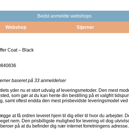
Bedst anmeldte webshops
Webshop
Stjerner
fer Coat – Black
0840836
jerner baseret på
33
anmeldelser
utlets yder nu et stort udvalg af leveringsmetoder. Den mest mo
gssted, som gør at du kan hente din bestilling på et valgfrit tids
ig, samt oftest endda den mest prisbevidste leveringsmodel ve
e at få ordren leveret hjem til dig eller til hvor du arbejder. De
get nem. Den prisbilligste mulighed for levering vil dog utvivls
beroer på at du befinder dig nær internet forretningens adresse.