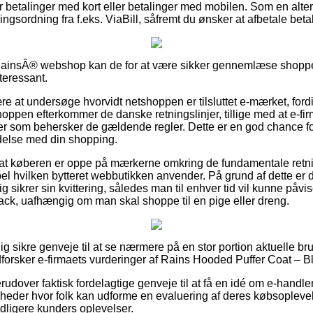
for betalinger med kort eller betalinger med mobilen. Som en alt
lingsordning fra f.eks. ViaBill, såfremt du ønsker at afbetale beta
 RainsÂ® webshop kan de for at være sikker gennemlæse shoppen
teressant.
re at undersøge hvorvidt netshoppen er tilsluttet e-mærket, fordi
hoppen efterkommer de danske retningslinjer, tillige med at e-fi
er som behersker de gældende regler. Dette er en god chance for 
ndelse med din shopping.
gt at køberen er oppe på mærkerne omkring de fundamentale retni
l hvilken bytteret webbutikken anvender. På grund af dette er d
ig sikrer sin kvittering, således man til enhver tid vil kunne påvi
ck, uafhængig om man skal shoppe til en pige eller dreng.
lig sikre genveje til at se nærmere på en stor portion aktuelle br
udforsker e-firmaets vurderinger af Rains Hooded Puffer Coat – Bl
dover faktisk fordelagtige genveje til at få en idé om e-handle
heder hvor folk kan udforme en evaluering af deres købsoplevel
tidligere kunders oplevelser.