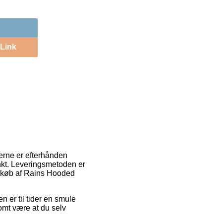
Link
derne er efterhånden
punkt. Leveringsmetoden er
d køb af Rains Hooded
n er til tider en smule
omt være at du selv