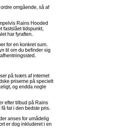
n ordre omgående, så af
sempelvis Rains Hooded
 fastslået tidspunkt,
et har fyraften.
er for en konkret sum.
n til om du befinder sig
t afhentningssted.
iser på tværs af internet
ske priserne på specielt
kkeligt, og endda nogle
 efter tilbud på Rains
å fat i den bedste pris.
s der anses for umådelig
t er dog inkluderet i en