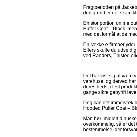
Fragtperioden på Jackets 
den grund er det skam kl
En stor portion online o
Puffer Coat – Black, men 
med det formål at de med 
En række e-firmaer yder 
Ellers skulle du udse di
ved Randers, Thisted eller
Det har vist sig at være v
varehuse, og derved har 
deres bedst i test produk
gange sikre gebyrfri leve
Dog kan det immervæk bli
Hooded Puffer Coat – Blac
Man bør imidlertid huske p
overkommelig, så er det 
bestemmelse, der forsvare