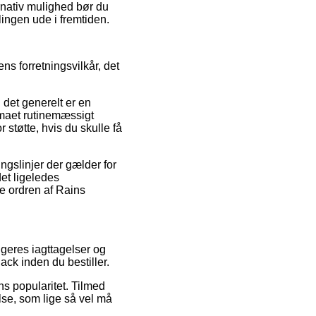
ernativ mulighed bør du
lingen ude i fremtiden.
s forretningsvilkår, det
 det generelt er en
rmaet rutinemæssigt
støtte, hvis du skulle få
ngslinjer der gælder for
et ligeledes
se ordren af Rains
ugeres iagttagelser og
ack inden du bestiller.
ns popularitet. Tilmed
se, som lige så vel må