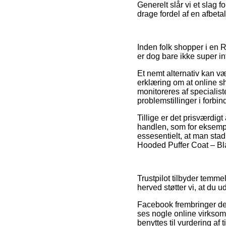
Generelt slår vi et slag 
drage fordel af en afbeta
Inden folk shopper i en
er dog bare ikke super in
Et nemt alternativ kan væ
erklæring om at online s
monitoreres af specialist
problemstillinger i forbi
Tillige er det prisværdi
handlen, som for eksempe
essesentielt, at man stad
Hooded Puffer Coat – Bla
Trustpilot tilbyder temme
herved støtter vi, at du 
Facebook frembringer deru
ses nogle online virksom
benyttes til vurdering af 