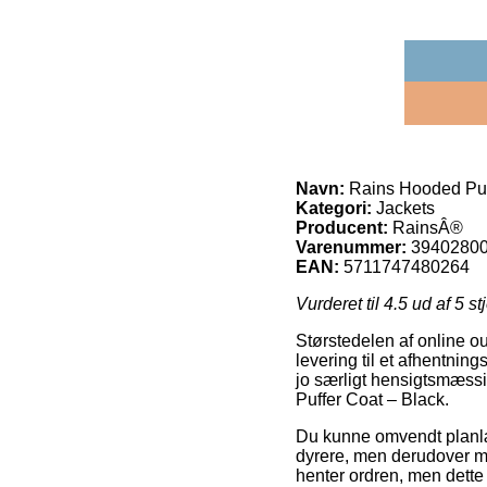
Navn:
Rains Hooded Puf
Kategori:
Jackets
Producent:
RainsÂ®
Varenummer:
3940280
EAN:
5711747480264
Vurderet til
4.5
ud af 5 st
Størstedelen af online o
levering til et afhentnin
jo særligt hensigtsmæss
Puffer Coat – Black.
Du kunne omvendt planlægg
dyrere, men derudover me
henter ordren, men dette 