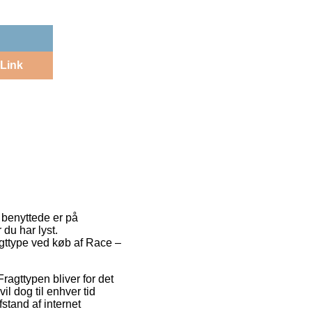
Link
t benyttede er på
du har lyst.
ragttype ved køb af Race –
Fragttypen bliver for det
l dog til enhver tid
stand af internet