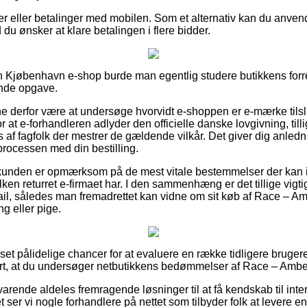
ger eller betalinger med mobilen. Som et alternativ kan du anve
 du ønsker at klare betalingen i flere bidder.
n Kjøbenhavn e-shop burde man egentlig studere butikkens forre
ende opgave.
derfor være at undersøge hvorvidt e-shoppen er e-mærke tilslu
r at e-forhandleren adlyder den officielle danske lovgivning, till
ges af fagfolk der mestrer de gældende vilkår. Det giver dig anled
processen med din bestilling.
 kunden er opmærksom på de mest vitale bestemmelser der kan i
lken returret e-firmaet har. I den sammenhæng er det tillige vigt
ail, således man fremadrettet kan vidne om sit køb af Race – 
ng eller pige.
t set pålidelige chancer for at evaluere en række tidligere bruge
art, at du undersøger netbutikkens bedømmelser af Race – Amber 
arende aldeles fremragende løsninger til at få kendskab til int
 ser vi nogle forhandlere på nettet som tilbyder folk at levere en