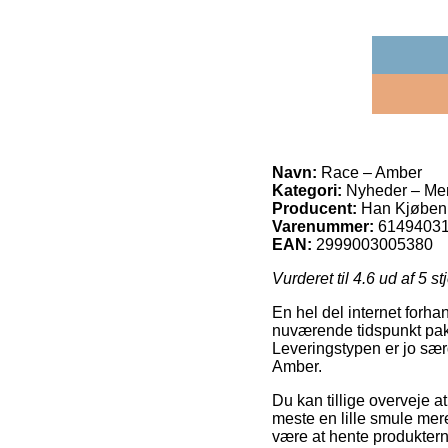
Navn:
Race – Amber
Kategori:
Nyheder – Me
Producent:
Han Kjøben
Varenummer:
6149403
EAN:
2999003005380
Vurderet til
4.6
ud af 5 st
En hel del internet forha
nuværende tidspunkt pakke
Leveringstypen er jo særd
Amber.
Du kan tillige overveje at
meste en lille smule mere
være at hente produkterne