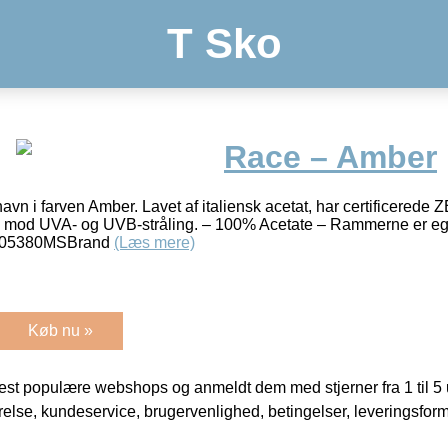
T Sko
Race – Amber
avn i farven Amber. Lavet af italiensk acetat, har certificerede Z
se mod UVA- og UVB-stråling. – 100% Acetate – Rammerne er egn
005380MSBrand
(Læs mere)
Køb nu »
t populære webshops og anmeldt dem med stjerner fra 1 til 5 ud
rrelse, kundeservice, brugervenlighed, betingelser, leveringsfor