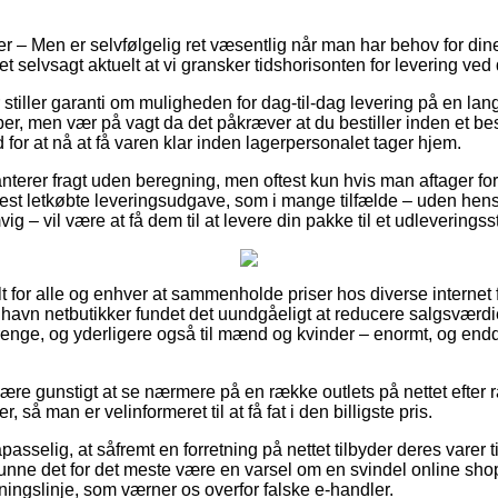
 – Men er selvfølgelig ret væsentlig når man har behov for din
t selvsagt aktuelt at vi gransker tidshorisonten for levering ve
stiller garanti om muligheden for dag-til-dag levering på en lan
, men vær på vagt da det påkræver at du bestiller inden et be
 for at nå at få varen klar inden lagerpersonalet tager hjem.
nterer fragt uden beregning, men oftest kun hvis man aftager for e
est letkøbte leveringsudgave, som i mange tilfælde – uden hensy
ig – vil være at få dem til at levere din pakke til et udleveringss
elt for alle og enhver at sammenholde priser hos diverse internet f
havn netbutikker fundet det uundgåeligt at reducere salgsværd
 drenge, og yderligere også til mænd og kvinder – enormt, og en
e gunstigt at se nærmere på en række outlets på nettet efter 
 så man er velinformeret til at få fat i den billigste pris.
sselig, at såfremt en forretning på nettet tilbyder deres varer t
 kunne det for det meste være en varsel om en svindel online shop
etningslinje, som værner os overfor falske e-handler.