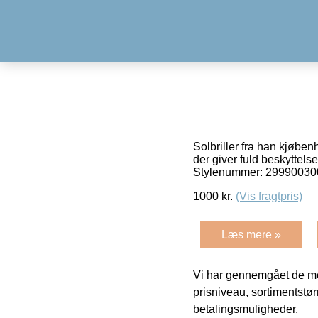
Solbriller fra han kjøbenh
der giver fuld beskyttel
Stylenummer: 2999003
1000
kr.
(Vis fragtpris)
Læs mere »
Vi har gennemgået de mes
prisniveau, sortimentstø
betalingsmuligheder.