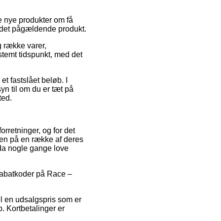
e nye produkter om få
d det pågældende produkt.
g række varer,
stemt tidspunkt, med det
t fastslået beløb. I
n til om du er tæt på
ted.
orretninger, og for det
ien på en række af deres
dda nogle gange love
rabatkoder på Race –
il en udsalgspris som er
. Kortbetalinger er