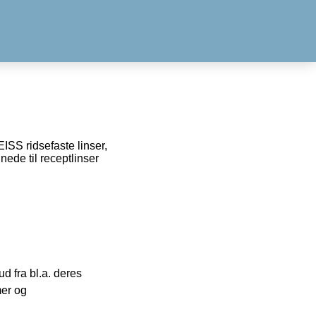
EISS ridsefaste linser,
ede til receptlinser
 fra bl.a. deres
mer og