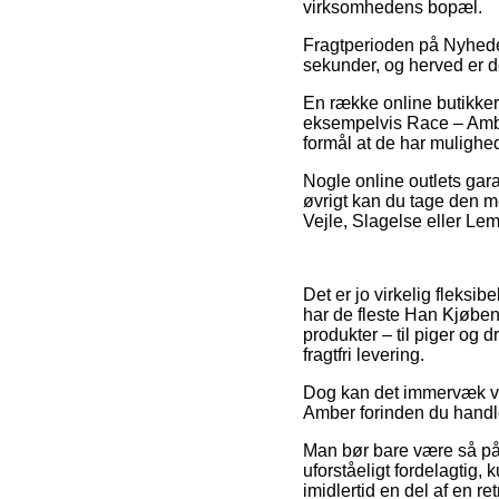
virksomhedens bopæl.
Fragtperioden på Nyheder
sekunder, og herved er de
En række online butikker 
eksempelvis Race – Amber
formål at de har mulighed
Nogle online outlets gara
øvrigt kan du tage den m
Vejle, Slagelse eller Lemv
Det er jo virkelig fleksib
har de fleste Han Kjøben
produkter – til piger og
fragtfri levering.
Dog kan det immervæk vær
Amber forinden du handler,
Man bør bare være så påpa
uforståeligt fordelagtig,
imidlertid en del af en r