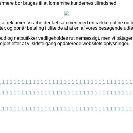
mere bør bruges til at fornemme kundernes tilfredshed.
t af reklamer. Vi arbejder tæt sammen med en række online outl
, og opnår betaling i tilfælde af at en af vores besøgende udfø
lbud og netbutikker vedligeholdes rutinemæssigt, men vi påtager 
ejdet efter at vi sidste gang opdaterede websitets oplysninger.
1
1
1
1
1
1
1
1
1
1
1
1
1
1
1
1
1
1
1
1
1
1
1
1
1
1
1
1
1
1
1
1
1
1
1
1
1
1
1
1
1
1
1
1
1
1
1
1
1
1
1
1
1
1
1
1
1
1
1
1
1
1
1
1
1
1
1
1
1
1
1
1
1
1
1
1
1
1
1
1
1
1
1
1
1
1
1
1
1
1
1
1
1
1
1
1
1
1
1
1
1
1
1
1
1