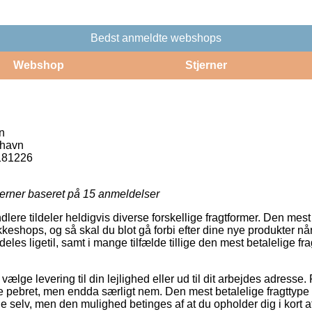
Bedst anmeldte webshops
Webshop
Stjerner
n
havn
181226
jerner baseret på
15
anmeldelser
ndlere tildeler heldigvis diverse forskellige fragtformer. Den mes
shops, og så skal du blot gå forbi efter dine nye produkter når 
eles ligetil, samt i mange tilfælde tillige den mest betalelige f
 vælge levering til din lejlighed eller ud til dit arbejdes adresse. 
 pebret, men endda særligt nem. Den mest betalelige fragttype vi
 selv, men den mulighed betinges af at du opholder dig i kort af