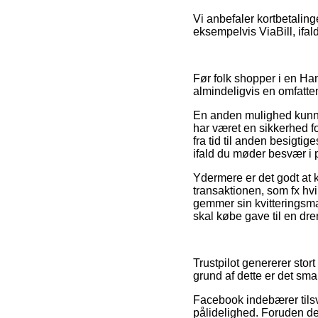
Vi anbefaler kortbetalin
eksempelvis ViaBill, ifald
Før folk shopper i en Ha
almindeligvis en omfatt
En anden mulighed kunne 
har været en sikkerhed fo
fra tid til anden besigti
ifald du møder besvær i 
Ydermere er det godt at
transaktionen, som fx hvi
gemmer sin kvitteringsm
skal købe gave til en dre
Trustpilot genererer stor
grund af dette er det sm
Facebook indebærer tilsv
pålidelighed. Foruden det