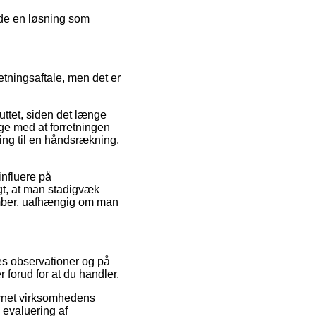
nde en løsning som
tningsaftale, men det er
ttet, siden det længe
ige med at forretningen
ning til en håndsrækning,
nfluere på
igt, at man stadigvæk
Amber, uafhængig om man
res observationer og på
forud for at du handler.
ernet virksomhedens
 evaluering af