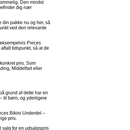
rkommelig. Den mindst
befinder dig nær
ge din pakke nu og her, så
punkt ved den relevante
, eksempelvis Pieces
ftalt tidspunkt, så at de
n konkret pris. Som
ing, Middelfart eller
 på grund af dette har en
til børn, og yderligere
ieces Bikini Underdel –
ige pris.
 salg for en udsalgspris