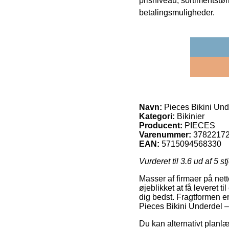
prisniveau, sortimentstø
betalingsmuligheder.
Navn:
Pieces Bikini Und
Kategori:
Bikinier
Producent:
PIECES
Varenummer:
3782217
EAN:
5715094568330
Vurderet til
3.6
ud af 5 st
Masser af firmaer på nett
øjeblikket at få leveret ti
dig bedst. Fragtformen e
Pieces Bikini Underdel 
Du kan alternativt planlæg