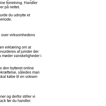
ine forretning. Handler
er på nettet.
urde du udnytte et
periode.
ik over virksomhedens
en erklæring om at
vurderes af jurister der
du møder vanskeligheder i
fx den bytteret online
bekræftelse, således man
skal købe til en voksen
er og derfor stiller vi
ack før du handler.