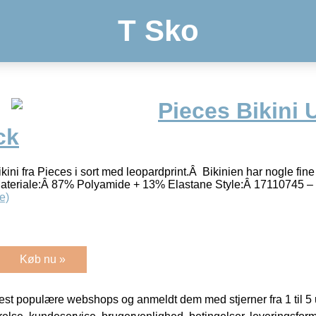
T Sko
Pieces Bikini 
ck
kini fra Pieces i sort med leopardprint.Â Bikinien har nogle fine 
ateriale:Â 87% Polyamide + 13% Elastane Style:Â 17110745 –
e)
Køb nu »
t populære webshops og anmeldt dem med stjerner fra 1 til 5 ud