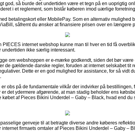
gt god, så burde det undertiden være et tegn på en uoprigtig onl
luderet i et reglement, som bistår køberen imod uærlige forretning
 med betalingskort eller MobilePay. Som en alternativ mulighed b
ViaBill, såfremt du ønsker at finansiere prisen over en længere 
n PIECES internet webshop kunne man til hver en tid få overbl
 undertiden ikke særlig interessant.
 kigge om webshoppen er e-mærke godkendt, siden det bør være 
 de gældende danske regler, foruden at internet selskabet tit re
gulativer. Dette er en god mulighed for assistance, for så vidt 
.
n er obs på de fundamentale vilkår der indvirker på bestillingen, 
Her er det ydermere afgørende, at man stadig beholder ens købs
e købet af Pieces Bikini Underdel – Gaby – Black, hvad end du 
passelige genveje til at betragte diverse andre køberes reflektion
r internet firmaets omtaler af Pieces Bikini Underdel – Gaby – Bl