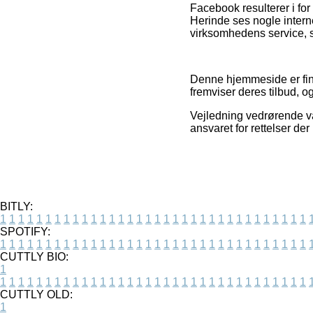
Facebook resulterer i for
Herinde ses nogle intern
virksomhedens service, s
Denne hjemmeside er fina
fremviser deres tilbud, o
Vejledning vedrørende va
ansvaret for rettelser de
BITLY:
1
1
1
1
1
1
1
1
1
1
1
1
1
1
1
1
1
1
1
1
1
1
1
1
1
1
1
1
1
1
1
1
1
1
SPOTIFY:
1
1
1
1
1
1
1
1
1
1
1
1
1
1
1
1
1
1
1
1
1
1
1
1
1
1
1
1
1
1
1
1
1
1
CUTTLY BIO:
1
1
1
1
1
1
1
1
1
1
1
1
1
1
1
1
1
1
1
1
1
1
1
1
1
1
1
1
1
1
1
1
1
1
1
CUTTLY OLD:
1