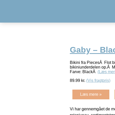
Gaby – Bla
Bikini fra PiecesÂ Flot bi
bikiniunderdelen op.Â M
Farve: BlackÂ
(Læs mer
89.99
kr.
(Vis fragtpris)
Læs mere »
Vi har gennemgået de mes