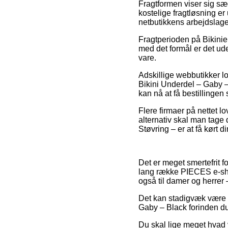
Fragtformen viser sig sæ
kostelige fragtløsning er
netbutikkens arbejdslage
Fragtperioden på Bikinier
med det formål er det ude
vare.
Adskillige webbutikker l
Bikini Underdel – Gaby – 
kan nå at få bestillingen
Flere firmaer på nettet lo
alternativ skal man tage 
Støvring – er at få kørt d
Det er meget smertefrit fo
lang række PIECES e-shop
også til damer og herrer
Det kan stadigvæk være pr
Gaby – Black forinden du 
Du skal lige meget hvad 