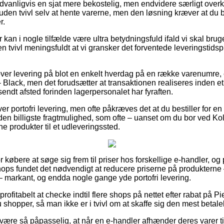
dvanligvis en sjat mere bekostelig, men endvidere særligt ove
 uden tvivl selv at hente varerne, men den løsning kræver at du 
r.
 kan i nogle tilfælde være ultra betydningsfuld ifald vi skal bru
n tvivl meningsfuldt at vi gransker det forventede leveringstids
over levering på blot en enkelt hverdag på en række varenumre
Black, men det forudsætter at transaktionen realiseres inden et a
 sendt afsted forinden lagerpersonalet har fyraften.
ver portofri levering, men ofte påkræves det at du bestiller for e
den billigste fragtmulighed, som ofte – uanset om du bor ved Kold
ine produkter til et udleveringssted.
r købere at søge sig frem til priser hos forskellige e-handler, og
s fundet det nødvendigt at reducere priserne på produkterne – 
 – markant, og endda nogle gange yde portofri levering.
ofitabelt at checke indtil flere shops på nettet efter rabat på P
shopper, så man ikke er i tvivl om at skaffe sig den mest betalel
være så påpasselig, at når en e-handler afhænder deres varer til