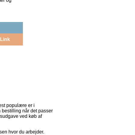
mer og
Link
est populære er i
in bestilling når det passer
ngsudgave ved køb af
essen hvor du arbejder.