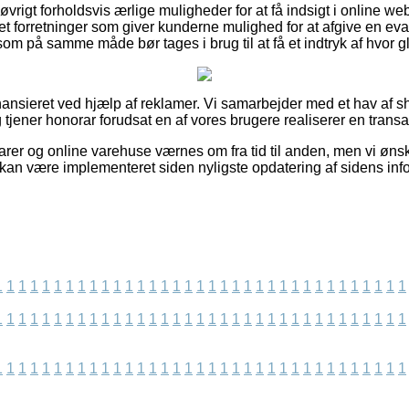
 øvrigt forholdsvis ærlige muligheder for at få indsigt i online
et forretninger som giver kunderne mulighed for at afgive en eva
om på samme måde bør tages i brug til at få et indtryk af hvor g
nsieret ved hjælp af reklamer. Vi samarbejder med et hav af sh
g tjener honorar forudsat en af vores brugere realiserer en transa
rer og online varehuse værnes om fra tid til anden, men vi ønsk
r kan være implementeret siden nyligste opdatering af sidens inf
1
1
1
1
1
1
1
1
1
1
1
1
1
1
1
1
1
1
1
1
1
1
1
1
1
1
1
1
1
1
1
1
1
1
1
1
1
1
1
1
1
1
1
1
1
1
1
1
1
1
1
1
1
1
1
1
1
1
1
1
1
1
1
1
1
1
1
1
1
1
1
1
1
1
1
1
1
1
1
1
1
1
1
1
1
1
1
1
1
1
1
1
1
1
1
1
1
1
1
1
1
1
1
1
1