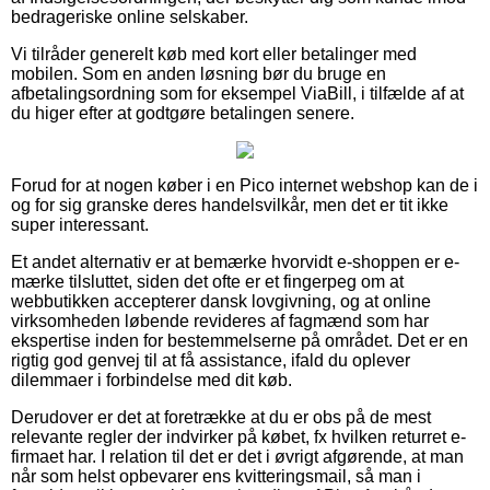
bedrageriske online selskaber.
Vi tilråder generelt køb med kort eller betalinger med
mobilen. Som en anden løsning bør du bruge en
afbetalingsordning som for eksempel ViaBill, i tilfælde af at
du higer efter at godtgøre betalingen senere.
Forud for at nogen køber i en Pico internet webshop kan de i
og for sig granske deres handelsvilkår, men det er tit ikke
super interessant.
Et andet alternativ er at bemærke hvorvidt e-shoppen er e-
mærke tilsluttet, siden det ofte er et fingerpeg om at
webbutikken accepterer dansk lovgivning, og at online
virksomheden løbende revideres af fagmænd som har
ekspertise inden for bestemmelserne på området. Det er en
rigtig god genvej til at få assistance, ifald du oplever
dilemmaer i forbindelse med dit køb.
Derudover er det at foretrække at du er obs på de mest
relevante regler der indvirker på købet, fx hvilken returret e-
firmaet har. I relation til det er det i øvrigt afgørende, at man
når som helst opbevarer ens kvitteringsmail, så man i