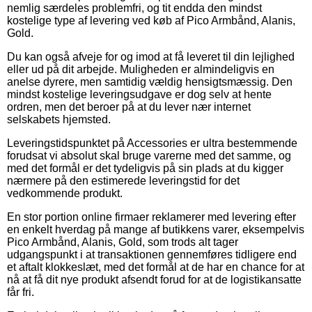
nemlig særdeles problemfri, og tit endda den mindst
kostelige type af levering ved køb af Pico Armbånd, Alanis,
Gold.
Du kan også afveje for og imod at få leveret til din lejlighed
eller ud på dit arbejde. Muligheden er almindeligvis en
anelse dyrere, men samtidig vældig hensigtsmæssig. Den
mindst kostelige leveringsudgave er dog selv at hente
ordren, men det beroer på at du lever nær internet
selskabets hjemsted.
Leveringstidspunktet på Accessories er ultra bestemmende
forudsat vi absolut skal bruge varerne med det samme, og
med det formål er det tydeligvis på sin plads at du kigger
nærmere på den estimerede leveringstid for det
vedkommende produkt.
En stor portion online firmaer reklamerer med levering efter
en enkelt hverdag på mange af butikkens varer, eksempelvis
Pico Armbånd, Alanis, Gold, som trods alt tager
udgangspunkt i at transaktionen gennemføres tidligere end
et aftalt klokkeslæt, med det formål at de har en chance for at
nå at få dit nye produkt afsendt forud for at de logistikansatte
får fri.