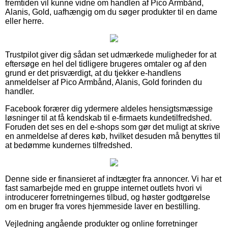
fremtiden vil kunne vidne om handlen af Pico Armbånd,
Alanis, Gold, uafhængig om du søger produkter til en dame
eller herre.
Trustpilot giver dig sådan set udmærkede muligheder for at
eftersøge en hel del tidligere brugeres omtaler og af den
grund er det prisværdigt, at du tjekker e-handlens
anmeldelser af Pico Armbånd, Alanis, Gold forinden du
handler.
Facebook forærer dig ydermere aldeles hensigtsmæssige
løsninger til at få kendskab til e-firmaets kundetilfredshed.
Foruden det ses en del e-shops som gør det muligt at skrive
en anmeldelse af deres køb, hvilket desuden må benyttes til
at bedømme kundernes tilfredshed.
Denne side er finansieret af indtægter fra annoncer. Vi har et
fast samarbejde med en gruppe internet outlets hvori vi
introducerer forretningernes tilbud, og høster godtgørelse
om en bruger fra vores hjemmeside laver en bestilling.
Vejledning angående produkter og online forretninger