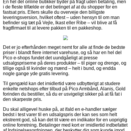
En hel del online butikker byder på fragt uden betaling, men
i de fleste tilfælde er det betinget af at du shopper for en
fastsat pris. Ellers skulle du overveje den billigste
leveringsversion, hvilket oftest – uden hensyn til om man
befinder sig tæt på Vejle, Ikast eller Ribe – vil blive at få
fragtfirmaet til at levere pakken til en pakkeshop.
Det er jo efterhånden meget nemt for alle at finde de bedste
priser i blandt flere internet varehuse, og så har en hel del
Pico e-shops fundet det uundgåeligt at presse
udsalgspriserne på deres produkter – til piger og drenge, og
tillige også til kvinder og mænd – helt i bund, og endda
nogle gange yde gratis levering.
Til gengæld kan det imidlertid være udbytterigt at studere
enkelte netshops efter tilbud på Pico Armbånd, Alanis, Gold
forinden du bestiller, så du er usvigeligt sikker på at få fat i
den skarpeste pris.
Du skal alligevel huske på, at ifald en e-handler sælger
bedst i test varer til en udsalgspris der kan ses som helt
ekstremt god, så kan det tit være en indikator for en uoprigtig
online forretning. Betalinger med kort er imidlertid indbefattet
af Indsigelsesordningen, der beskytter dig som kunde imod