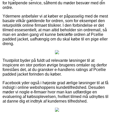
for hjælpende service, såfremt du møder besvær med din
ordre.
Ydermere anbefaler vi at køber er påpasselig med de mest
basale vilkår gældende for ordren, som for eksempel den
returpolitik online firmaet tilsikrer. I den forbindelse er det
tilmed essesentielt, at man altid beholder sin ordremail, så
man en anden gang vil kunne bekræfte ordren af Pcellie
padded jacket, uafhængig om du skal købe til en pige eller
dreng.
Trustpilot byder på fuldt ud relevante løsninger til at
inspicere en stor portion øvrige brugeres omtaler og derfor
foreslåes det, at du gransker e-handlens ratings af Pcellie
padded jacket forinden du køber.
Facebook yder også i højeste grad ærlige løsninger til at få
indsigt i online webshoppens kundetilfredshed. Desuden
møder vi nogle e-firmaer hvor man kan udfærdige en
evaluering af købsoplevelsen, hvilket tilmed må udnyttes til
at danne dig et indtryk af kundernes tilfredshed.