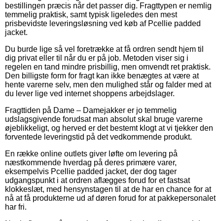
bestillingen præcis når det passer dig. Fragttypen er nemlig
temmelig praktisk, samt typisk ligeledes den mest
prisbevidste leveringsløsning ved køb af Pcellie padded
jacket.
Du burde lige så vel foretrække at få ordren sendt hjem til
dig privat eller til når du er på job. Metoden viser sig i
regelen en tand mindre prisbillig, men omvendt ret praktisk.
Den billigste form for fragt kan ikke benægtes at være at
hente varerne selv, men den mulighed står og falder med at
du lever lige ved internet shoppens arbejdslager.
Fragttiden på Dame – Damejakker er jo temmelig
udslagsgivende forudsat man absolut skal bruge varerne
øjeblikkeligt, og herved er det bestemt klogt at vi tjekker den
forventede leveringstid på det vedkommende produkt.
En række online outlets giver løfte om levering på
næstkommende hverdag på deres primære varer,
eksempelvis Pcellie padded jacket, der dog tager
udgangspunkt i at ordren aflægges forud for et fastsat
klokkeslæt, med hensynstagen til at de har en chance for at
nå at få produkterne ud af døren forud for at pakkepersonalet
har fri.