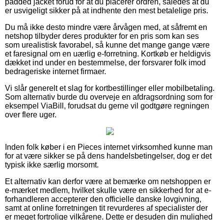
padded jacket forud for at du placerer ordren, således at du
er usvigeligt sikker på at indhente den mest betalelige pris.
Du må ikke desto mindre være årvågen med, at såfremt en
netshop tilbyder deres produkter for en pris som kan ses
som urealistisk favorabel, så kunne det mange gange være
et faresignal om en uærlig e-forretning. Kortkøb er heldigvis
dækket ind under en bestemmelse, der forsvarer folk imod
bedrageriske internet firmaer.
Vi slår generelt et slag for kortbestillinger eller mobilbetaling.
Som alternativ burde du overveje en afdragsordning som for
eksempel ViaBill, forudsat du gerne vil godtgøre regningen
over flere uger.
Inden folk køber i en Pieces internet virksomhed kunne man
for at være sikker se på dens handelsbetingelser, dog er det
typisk ikke særlig morsomt.
Et alternativ kan derfor være at bemærke om netshoppen er
e-mærket medlem, hvilket skulle være en sikkerhed for at e-
forhandleren accepterer den officielle danske lovgivning,
samt at online forretningen tit revurderes af specialister der
er meget fortrolige vilkårene. Dette er desuden din mulighed