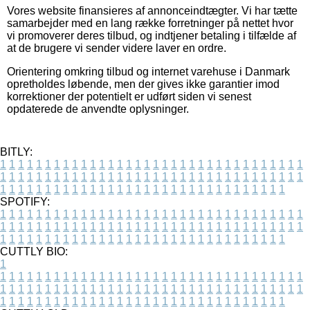
Vores website finansieres af annonceindtægter. Vi har tætte
samarbejder med en lang række forretninger på nettet hvor
vi promoverer deres tilbud, og indtjener betaling i tilfælde af
at de brugere vi sender videre laver en ordre.
Orientering omkring tilbud og internet varehuse i Danmark
opretholdes løbende, men der gives ikke garantier imod
korrektioner der potentielt er udført siden vi senest
opdaterede de anvendte oplysninger.
BITLY:
1
1
1
1
1
1
1
1
1
1
1
1
1
1
1
1
1
1
1
1
1
1
1
1
1
1
1
1
1
1
1
1
1
1
1
1
1
1
1
1
1
1
1
1
1
1
1
1
1
1
1
1
1
1
1
1
1
1
1
1
1
1
1
1
1
1
1
1
1
1
1
1
1
1
1
1
1
1
1
1
1
1
1
1
1
1
1
1
1
1
1
1
1
1
1
1
1
1
1
1
SPOTIFY:
1
1
1
1
1
1
1
1
1
1
1
1
1
1
1
1
1
1
1
1
1
1
1
1
1
1
1
1
1
1
1
1
1
1
1
1
1
1
1
1
1
1
1
1
1
1
1
1
1
1
1
1
1
1
1
1
1
1
1
1
1
1
1
1
1
1
1
1
1
1
1
1
1
1
1
1
1
1
1
1
1
1
1
1
1
1
1
1
1
1
1
1
1
1
1
1
1
1
1
1
CUTTLY BIO:
1
1
1
1
1
1
1
1
1
1
1
1
1
1
1
1
1
1
1
1
1
1
1
1
1
1
1
1
1
1
1
1
1
1
1
1
1
1
1
1
1
1
1
1
1
1
1
1
1
1
1
1
1
1
1
1
1
1
1
1
1
1
1
1
1
1
1
1
1
1
1
1
1
1
1
1
1
1
1
1
1
1
1
1
1
1
1
1
1
1
1
1
1
1
1
1
1
1
1
1
1