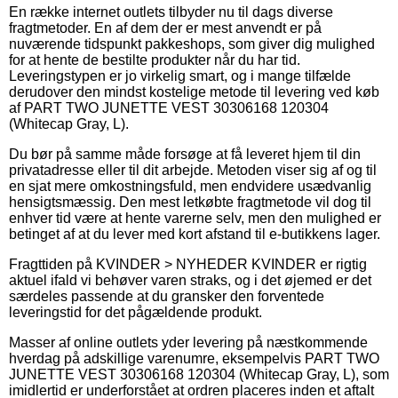
En række internet outlets tilbyder nu til dags diverse
fragtmetoder. En af dem der er mest anvendt er på
nuværende tidspunkt pakkeshops, som giver dig mulighed
for at hente de bestilte produkter når du har tid.
Leveringstypen er jo virkelig smart, og i mange tilfælde
derudover den mindst kostelige metode til levering ved køb
af PART TWO JUNETTE VEST 30306168 120304
(Whitecap Gray, L).
Du bør på samme måde forsøge at få leveret hjem til din
privatadresse eller til dit arbejde. Metoden viser sig af og til
en sjat mere omkostningsfuld, men endvidere usædvanlig
hensigtsmæssig. Den mest letkøbte fragtmetode vil dog til
enhver tid være at hente varerne selv, men den mulighed er
betinget af at du lever med kort afstand til e-butikkens lager.
Fragttiden på KVINDER > NYHEDER KVINDER er rigtig
aktuel ifald vi behøver varen straks, og i det øjemed er det
særdeles passende at du gransker den forventede
leveringstid for det pågældende produkt.
Masser af online outlets yder levering på næstkommende
hverdag på adskillige varenumre, eksempelvis PART TWO
JUNETTE VEST 30306168 120304 (Whitecap Gray, L), som
imidlertid er underforstået at ordren placeres inden et aftalt