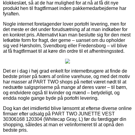
klokkeslæt, så at de har mulighed for at nå at få dit nye
produkt hen til fragtfirmaet inden pakkemedarbejderne har
fyraften.
Nogle internet foretagender lover portofri levering, men for
det meste er det under forudsætning af at man indkøber for
en konkret pris. Alternativt kan man beslutte sig for den mest
letkøbte form for fragt, der gerne – uanset om du opholder
sig ved Hørsholm, Svendborg eller Fredensborg – vil blive
at få fragtfirmaet til at køre din ordre til et afhentningssted.
Det er i dag i høj grad enkelt for internetbrugere at finde de
bedste priser på tværs af online varehuse, og med det motiv
har masser af PART TWO shops på nettet været nødt til at
nedsætte salgspriserne på mange af deres varer – til børn,
og endvidere også til kvinder og mænd – betydeligt, og
endda nogle gange byde på portofri levering.
Dog kan det imidlertid blive lønsomt at efterse diverse online
firmaer efter udsalg på PART TWO JUNETTE VEST
30306168 120304 (Whitecap Gray, L) før du færdiggør din
shopping, således at man er velinformeret til at opnå den
bedste pris.