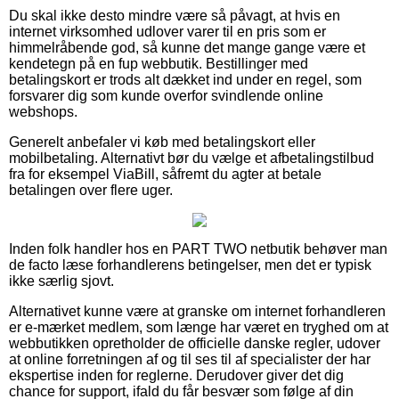
Du skal ikke desto mindre være så påvagt, at hvis en
internet virksomhed udlover varer til en pris som er
himmelråbende god, så kunne det mange gange være et
kendetegn på en fup webbutik. Bestillinger med
betalingskort er trods alt dækket ind under en regel, som
forsvarer dig som kunde overfor svindlende online
webshops.
Generelt anbefaler vi køb med betalingskort eller
mobilbetaling. Alternativt bør du vælge et afbetalingstilbud
fra for eksempel ViaBill, såfremt du agter at betale
betalingen over flere uger.
Inden folk handler hos en PART TWO netbutik behøver man
de facto læse forhandlerens betingelser, men det er typisk
ikke særlig sjovt.
Alternativet kunne være at granske om internet forhandleren
er e-mærket medlem, som længe har været en tryghed om at
webbutikken opretholder de officielle danske regler, udover
at online forretningen af og til ses til af specialister der har
ekspertise inden for reglerne. Derudover giver det dig
chance for support, ifald du får besvær som følge af din