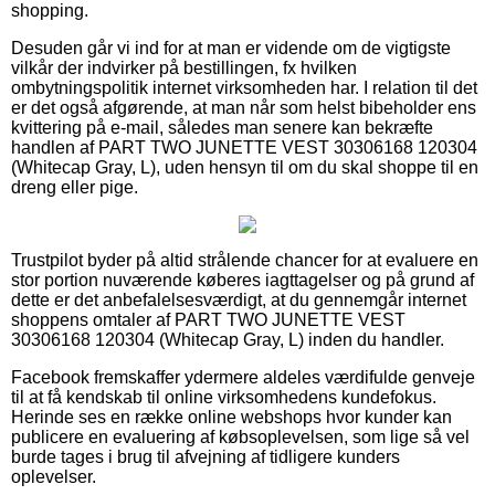
shopping.
Desuden går vi ind for at man er vidende om de vigtigste
vilkår der indvirker på bestillingen, fx hvilken
ombytningspolitik internet virksomheden har. I relation til det
er det også afgørende, at man når som helst bibeholder ens
kvittering på e-mail, således man senere kan bekræfte
handlen af PART TWO JUNETTE VEST 30306168 120304
(Whitecap Gray, L), uden hensyn til om du skal shoppe til en
dreng eller pige.
Trustpilot byder på altid strålende chancer for at evaluere en
stor portion nuværende køberes iagttagelser og på grund af
dette er det anbefalelsesværdigt, at du gennemgår internet
shoppens omtaler af PART TWO JUNETTE VEST
30306168 120304 (Whitecap Gray, L) inden du handler.
Facebook fremskaffer ydermere aldeles værdifulde genveje
til at få kendskab til online virksomhedens kundefokus.
Herinde ses en række online webshops hvor kunder kan
publicere en evaluering af købsoplevelsen, som lige så vel
burde tages i brug til afvejning af tidligere kunders
oplevelser.