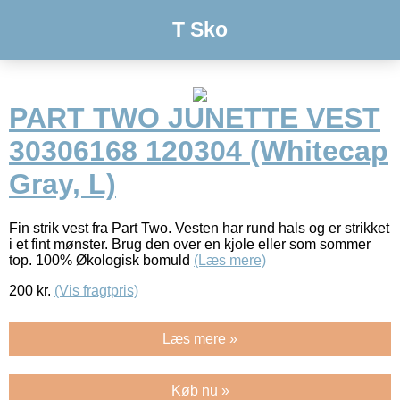
T Sko
PART TWO JUNETTE VEST
30306168 120304 (Whitecap
Gray, L)
Fin strik vest fra Part Two. Vesten har rund hals og er strikket
i et fint mønster. Brug den over en kjole eller som sommer
top. 100% Økologisk bomuld
(Læs mere)
200
kr.
(Vis fragtpris)
Læs mere »
Køb nu »