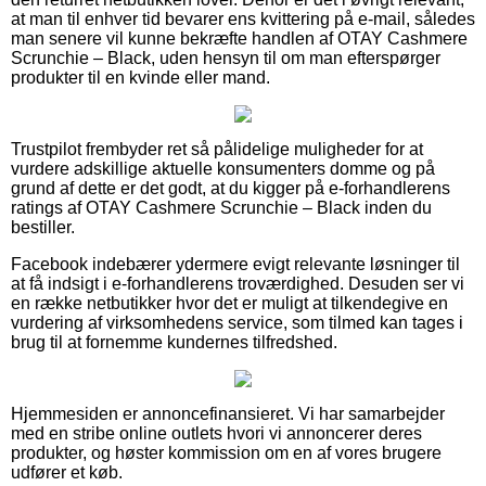
at man til enhver tid bevarer ens kvittering på e-mail, således
man senere vil kunne bekræfte handlen af OTAY Cashmere
Scrunchie – Black, uden hensyn til om man efterspørger
produkter til en kvinde eller mand.
Trustpilot frembyder ret så pålidelige muligheder for at
vurdere adskillige aktuelle konsumenters domme og på
grund af dette er det godt, at du kigger på e-forhandlerens
ratings af OTAY Cashmere Scrunchie – Black inden du
bestiller.
Facebook indebærer ydermere evigt relevante løsninger til
at få indsigt i e-forhandlerens troværdighed. Desuden ser vi
en række netbutikker hvor det er muligt at tilkendegive en
vurdering af virksomhedens service, som tilmed kan tages i
brug til at fornemme kundernes tilfredshed.
Hjemmesiden er annoncefinansieret. Vi har samarbejder
med en stribe online outlets hvori vi annoncerer deres
produkter, og høster kommission om en af vores brugere
udfører et køb.