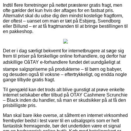
Indtil flere forretninger på nettet præsterer gratis fragt, men
ofte gælder det kun hvis der aftages for en fastsat pris.
Alternativt skal du udse dig den mindst kostelige fragtform,
der oftest – uanset om man er tæt på Esbjerg, Svendborg
eller Billund – er at få fragtmanden til at bringe bestillingen til
en pakkeshop.
Det er i dag særligt bekvemt for internetbrugere at søge sig
frem til priser på forskellige online forhandlere, og derfor har
adskillige OâTAY e-forhandlere fundet det uundgåeligt at
stampe salgspriserne på produkterne – til børn og babyer,
og desuden også til voksne – eftertrykkeligt, og endda nogle
gange tilbyde gratis fragt.
Til gengæld kan det trods alt blive gunstigt at prøve enkelte
internet selskaber efter tilbud på OTAY Cashmere Scrunchie
– Black inden du handler, så man er skudsikker på at få den
prisbilligste pris.
Man skal bare ikke overse, at såfremt en internet virksomhed
frembyder bedst i test varer til en udsalgspris som er helt
fantastisk fremragende, bør det undertiden være et signal