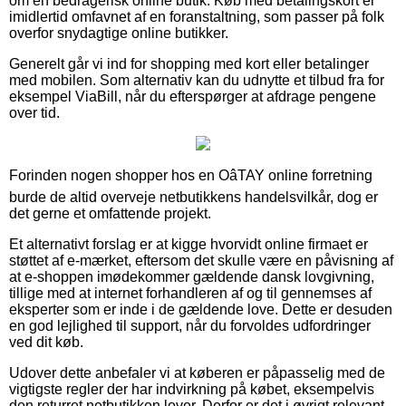
om en bedragerisk online butik. Køb med betalingskort er
imidlertid omfavnet af en foranstaltning, som passer på folk
overfor snydagtige online butikker.
Generelt går vi ind for shopping med kort eller betalinger
med mobilen. Som alternativ kan du udnytte et tilbud fra for
eksempel ViaBill, når du efterspørger at afdrage pengene
over tid.
Forinden nogen shopper hos en OâTAY online forretning
burde de altid overveje netbutikkens handelsvilkår, dog er
det gerne et omfattende projekt.
Et alternativt forslag er at kigge hvorvidt online firmaet er
støttet af e-mærket, eftersom det skulle være en påvisning af
at e-shoppen imødekommer gældende dansk lovgivning,
tillige med at internet forhandleren af og til gennemses af
eksperter som er inde i de gældende love. Dette er desuden
en god lejlighed til support, når du forvoldes udfordringer
ved dit køb.
Udover dette anbefaler vi at køberen er påpasselig med de
vigtigste regler der har indvirkning på købet, eksempelvis
den returret netbutikken lover. Derfor er det i øvrigt relevant,