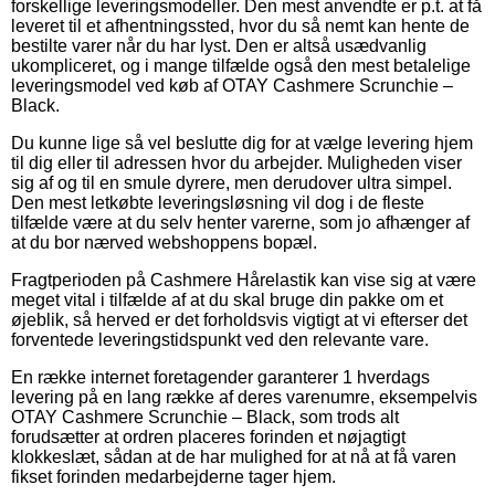
forskellige leveringsmodeller. Den mest anvendte er p.t. at få
leveret til et afhentningssted, hvor du så nemt kan hente de
bestilte varer når du har lyst. Den er altså usædvanlig
ukompliceret, og i mange tilfælde også den mest betalelige
leveringsmodel ved køb af OTAY Cashmere Scrunchie –
Black.
Du kunne lige så vel beslutte dig for at vælge levering hjem
til dig eller til adressen hvor du arbejder. Muligheden viser
sig af og til en smule dyrere, men derudover ultra simpel.
Den mest letkøbte leveringsløsning vil dog i de fleste
tilfælde være at du selv henter varerne, som jo afhænger af
at du bor nærved webshoppens bopæl.
Fragtperioden på Cashmere Hårelastik kan vise sig at være
meget vital i tilfælde af at du skal bruge din pakke om et
øjeblik, så herved er det forholdsvis vigtigt at vi efterser det
forventede leveringstidspunkt ved den relevante vare.
En række internet foretagender garanterer 1 hverdags
levering på en lang række af deres varenumre, eksempelvis
OTAY Cashmere Scrunchie – Black, som trods alt
forudsætter at ordren placeres forinden et nøjagtigt
klokkeslæt, sådan at de har mulighed for at nå at få varen
fikset forinden medarbejderne tager hjem.