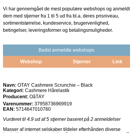
Vi har gennemgået de mest populære webshops og anmeldt
dem med stjerner fra 1 til 5 ud fra bl.a. deres prisniveau,
sortimentstørrelse, kundeservice, brugervenlighed,
betingelser, leveringsformer og betalingsmuligheder.
Bedst anmeldte webshops
Webshop
Stjerner
Link
Navn:
OTAY Cashmere Scrunchie – Black
Kategori:
Cashmere Hårelastik
Producent:
OâTAY
Varenummer:
37958736969919
EAN:
5714647010760
Vurderet til
4.9
ud af 5 stjerner baseret på
2
anmeldelser
Masser af internet selskaber tildeler efterhånden diverse