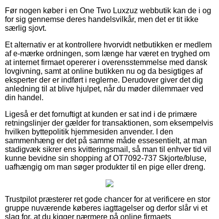
Før nogen køber i en One Two Luxzuz webbutik kan de i og
for sig gennemse deres handelsvilkår, men det er tit ikke
særlig sjovt.
Et alternativ er at kontrollere hvorvidt netbutikken er medlem
af e-mærke ordningen, som længe har været en tryghed om
at internet firmaet opererer i overensstemmelse med dansk
lovgivning, samt at online butikken nu og da besigtiges af
eksperter der er indført i reglerne. Derudover giver det dig
anledning til at blive hjulpet, når du møder dilemmaer ved
din handel.
Ligeså er det fornuftigt at kunden er sat ind i de primære
retningslinjer der gælder for transaktionen, som eksempelvis
hvilken byttepolitik hjemmesiden anvender. I den
sammenhæng er det på samme måde essesentielt, at man
stadigvæk sikrer ens kvitteringsmail, så man til enhver tid vil
kunne bevidne sin shopping af OT7092-737 Skjorte/bluse,
uafhængig om man søger produkter til en pige eller dreng.
Trustpilot præsterer ret gode chancer for at verificere en stor
gruppe nuværende køberes iagttagelser og derfor slår vi et
slag for, at du kigger nærmere på online firmaets