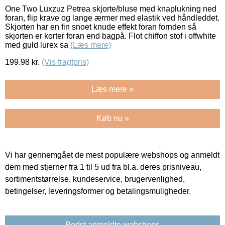
One Two Luxzuz Petrea skjorte/bluse med knaplukning ned
foran, flip krave og lange ærmer med elastik ved håndleddet.
Skjorten har en fin snoet knude effekt foran fornden så
skjorten er korter foran end bagpå. Flot chiffon stof i offwhite
med guld lurex sa
(Læs mere)
199.98
kr.
(Vis fragtpris)
Læs mere »
Køb nu »
Vi har gennemgået de mest populære webshops og anmeldt
dem med stjerner fra 1 til 5 ud fra bl.a. deres prisniveau,
sortimentstørrelse, kundeservice, brugervenlighed,
betingelser, leveringsformer og betalingsmuligheder.
Bedst anmeldte webshops