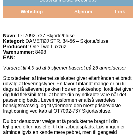
Webshop
Stjerner
Link
Navn:
OT7092-737 Skjorte/bluse
Kategori:
DAMETØJ STR. 34-56 – Skjorte/bluse
Producent:
One Two Luxzuz
Varenummer:
8498
EAN:
Vurderet til
4.9
ud af 5 stjerner baseret på
26
anmeldelser
Størstedelen af internet selskaber giver efterhånden et bredt
udvalg af leveringstyper. En favorit iblandt mange er nu til
dags at få afleveret pakken hos en pakkeshop, fordi det giver
dig fuld fleksibilitet til at hente din nyindkøbte vare når det
passer dig bedst. Leveringsformen er altså særdeles
hensigtsmæssig, og tit ydermere den mest prisbevidste
fragtløsning ved køb af OT7092-737 Skjorte/bluse.
Du bør derudover vælge at få produkterne bragt til din
lejlighed eller hus eller til din arbejdsplads. Løsningen er
almindeligvis en kende mere pebret, men til gengæld