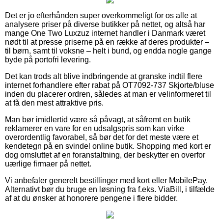
Det er jo efterhånden super overkommeligt for os alle at
analysere priser på diverse butikker på nettet, og altså har
mange One Two Luxzuz internet handler i Danmark været
nødt til at presse priserne på en række af deres produkter –
til børn, samt til voksne – helt i bund, og endda nogle gange
byde på portofri levering.
Det kan trods alt blive indbringende at granske indtil flere
internet forhandlere efter rabat på OT7092-737 Skjorte/bluse
inden du placerer ordren, således at man er velinformeret til
at få den mest attraktive pris.
Man bør imidlertid være så påvagt, at såfremt en butik
reklamerer en vare for en udsalgspris som kan virke
overordentlig favorabel, så bør det for det meste være et
kendetegn på en svindel online butik. Shopping med kort er
dog omsluttet af en foranstaltning, der beskytter en overfor
uærlige firmaer på nettet.
Vi anbefaler generelt bestillinger med kort eller MobilePay.
Alternativt bør du bruge en løsning fra f.eks. ViaBill, i tilfælde
af at du ønsker at honorere pengene i flere bidder.