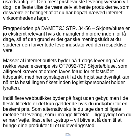
usædvanlig let. Den mest prisbevidste leveringsversion vil
dog i de fleste tilfælde være selv at hente produkterne, som
desværre er betinget af at du har bopæl nærved internet
virksomhedens lager.
Fragtperioden på DAMETØJ STR. 34-56 – Skjorte/bluse er
jo ekstremt relevant hvis du mangler din ordre inden for få
dage, så af den grund er det ganske meningsfuldt at du
studerer den forventede leveringsdato ved den respektive
vare.
Masser af internet outlets byder på 1 dags levering på en
række varer, eksempelvis OT7092-737 Skjorte/bluse, som
alligevel kræver at ordren laves forud for et fastslået
tidspunkt, med hensynstagen til at de højst sandsynligt kan
nå at få bestillingen fikset inden logistikpersonalet holder
fyraften.
Indtil flere webbutikker byder på fragt uden gebyr, men i de
fleste tilfælde er det kun gældende hvis du indkøber for en
bestemt pris. Som alternativ skulle du tage den billigste
metode til levering, som i mange tilfælde – ligegyldigt om du
er nær Vejle, Ikast eller Lystrup – vil blive at få dem til at
bringe dine produkter til et udleveringssted.