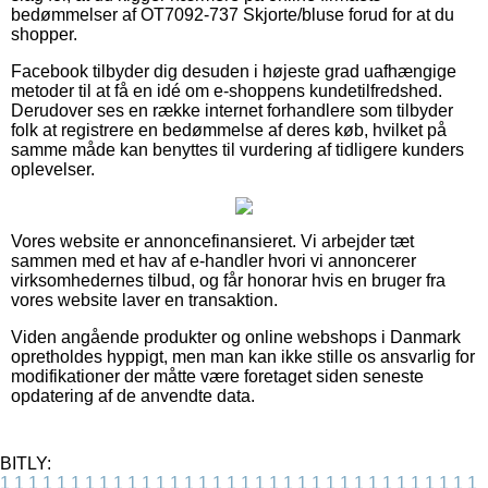
bedømmelser af OT7092-737 Skjorte/bluse forud for at du
shopper.
Facebook tilbyder dig desuden i højeste grad uafhængige
metoder til at få en idé om e-shoppens kundetilfredshed.
Derudover ses en række internet forhandlere som tilbyder
folk at registrere en bedømmelse af deres køb, hvilket på
samme måde kan benyttes til vurdering af tidligere kunders
oplevelser.
Vores website er annoncefinansieret. Vi arbejder tæt
sammen med et hav af e-handler hvori vi annoncerer
virksomhedernes tilbud, og får honorar hvis en bruger fra
vores website laver en transaktion.
Viden angående produkter og online webshops i Danmark
opretholdes hyppigt, men man kan ikke stille os ansvarlig for
modifikationer der måtte være foretaget siden seneste
opdatering af de anvendte data.
BITLY:
1
1
1
1
1
1
1
1
1
1
1
1
1
1
1
1
1
1
1
1
1
1
1
1
1
1
1
1
1
1
1
1
1
1