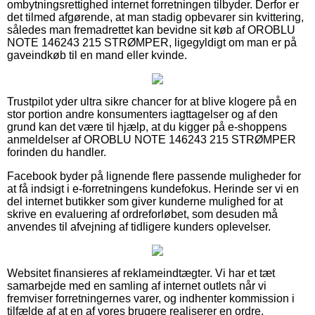
ombytningsrettighed internet forretningen tilbyder. Derfor er
det tilmed afgørende, at man stadig opbevarer sin kvittering,
således man fremadrettet kan bevidne sit køb af OROBLU
NOTE 146243 215 STRØMPER, ligegyldigt om man er på
gaveindkøb til en mand eller kvinde.
Trustpilot yder ultra sikre chancer for at blive klogere på en
stor portion andre konsumenters iagttagelser og af den
grund kan det være til hjælp, at du kigger på e-shoppens
anmeldelser af OROBLU NOTE 146243 215 STRØMPER
forinden du handler.
Facebook byder på lignende flere passende muligheder for
at få indsigt i e-forretningens kundefokus. Herinde ser vi en
del internet butikker som giver kunderne mulighed for at
skrive en evaluering af ordreforløbet, som desuden må
anvendes til afvejning af tidligere kunders oplevelser.
Websitet finansieres af reklameindtægter. Vi har et tæt
samarbejde med en samling af internet outlets når vi
fremviser forretningernes varer, og indhenter kommission i
tilfælde af at en af vores brugere realiserer en ordre.