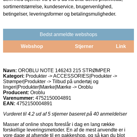
sortimentstørrelse, kundeservice, brugervenlighed,
betingelser, leveringsformer og betalingsmuligheder.
Bedst anmeldte webshops
Webshop
Stjerner
Link
Navn:
OROBLU NOTE 146243 215 STRØMPER
Kategori:
Produkter -> ACCESSORIES|Produkter ->
Strømper|Produkter -> Tilbud på undertøj og
lingeri|Produkter|Mærke|Mærke -> Oroblu
Producent:
Oroblu
Varenummer:
4752150004891
EAN:
4752150004891
Vurderet til
4.2
ud af 5 stjerner baseret på
40
anmeldelser
Masser af online shops foreslår i dag en lang række
forskellige leveringsmetoder. En af de mest anvendte er i
vore dage at afsende til en pakkeshop, og så kan du blot