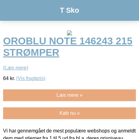
T Sko
OROBLU NOTE 146243 215
STRØMPER
(Læs mere)
64
kr.
(Vis fragtpris)
Læs mere »
Køb nu »
Vi har gennemgået de mest populære webshops og anmeldt
dem med stjerner fra 1 til 5 ud fra bl.a. deres prisniveau,