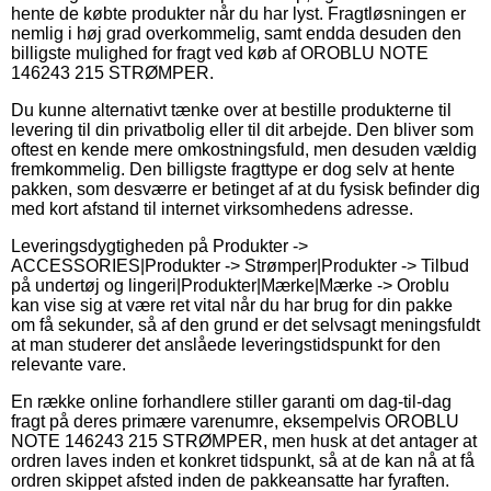
hente de købte produkter når du har lyst. Fragtløsningen er
nemlig i høj grad overkommelig, samt endda desuden den
billigste mulighed for fragt ved køb af OROBLU NOTE
146243 215 STRØMPER.
Du kunne alternativt tænke over at bestille produkterne til
levering til din privatbolig eller til dit arbejde. Den bliver som
oftest en kende mere omkostningsfuld, men desuden vældig
fremkommelig. Den billigste fragttype er dog selv at hente
pakken, som desværre er betinget af at du fysisk befinder dig
med kort afstand til internet virksomhedens adresse.
Leveringsdygtigheden på Produkter ->
ACCESSORIES|Produkter -> Strømper|Produkter -> Tilbud
på undertøj og lingeri|Produkter|Mærke|Mærke -> Oroblu
kan vise sig at være ret vital når du har brug for din pakke
om få sekunder, så af den grund er det selvsagt meningsfuldt
at man studerer det anslåede leveringstidspunkt for den
relevante vare.
En række online forhandlere stiller garanti om dag-til-dag
fragt på deres primære varenumre, eksempelvis OROBLU
NOTE 146243 215 STRØMPER, men husk at det antager at
ordren laves inden et konkret tidspunkt, så at de kan nå at få
ordren skippet afsted inden de pakkeansatte har fyraften.