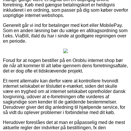
forretning. Køb med gængse betalingskort er heldigvis
inkluderet i en ordning, som passer på dig som køber overfor
uoprigtige internet webshops.
Generelt går vi ind for betalinger med kort eller MobilePay.
Som en anden løsning bør du vælge en afdragsordning som
f.eks. ViaBill, ifald du har i sinde at godtgøre regningen over
en periode.
Forud for at nogen bestiller på en Oroblu internet shop bør
de når alt kommer til alt løbe igennem dens forretningsaftale,
det er dog ofte et tidskrævende projekt.
Et nemt alternativ kan derfor være at kontrollere hvorvidt
internet selskabet er tilsluttet e-mærket, siden det skulle
være en tryghed om at internet selskabet opretholder dansk
lovgivning, udover at e-forretningen ofte vurderes af
sagkyndige som kender til de gældende bestemmelser.
Derudover giver det dig anledning til hjælpende service, for
så vidt du oplever problemer i forbindelse med dit køb.
Herudover foreslåes det at man er påpasselig med de mest
aktuelle regler der indvirker på bestillingen, fx den