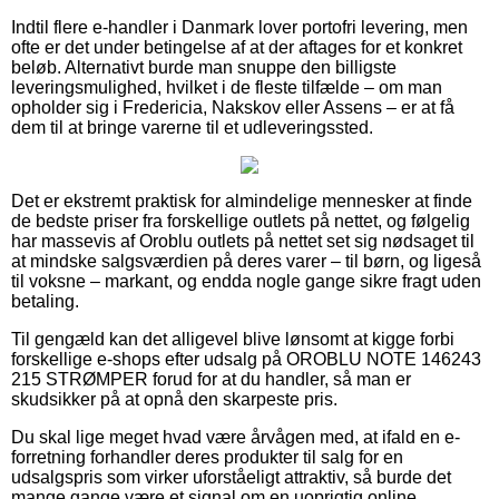
Indtil flere e-handler i Danmark lover portofri levering, men
ofte er det under betingelse af at der aftages for et konkret
beløb. Alternativt burde man snuppe den billigste
leveringsmulighed, hvilket i de fleste tilfælde – om man
opholder sig i Fredericia, Nakskov eller Assens – er at få
dem til at bringe varerne til et udleveringssted.
Det er ekstremt praktisk for almindelige mennesker at finde
de bedste priser fra forskellige outlets på nettet, og følgelig
har massevis af Oroblu outlets på nettet set sig nødsaget til
at mindske salgsværdien på deres varer – til børn, og ligeså
til voksne – markant, og endda nogle gange sikre fragt uden
betaling.
Til gengæld kan det alligevel blive lønsomt at kigge forbi
forskellige e-shops efter udsalg på OROBLU NOTE 146243
215 STRØMPER forud for at du handler, så man er
skudsikker på at opnå den skarpeste pris.
Du skal lige meget hvad være årvågen med, at ifald en e-
forretning forhandler deres produkter til salg for en
udsalgspris som virker uforståeligt attraktiv, så burde det
mange gange være et signal om en uoprigtig online