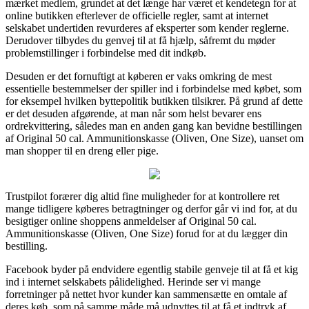
mærket medlem, grundet at det længe har været et kendetegn for at
online butikken efterlever de officielle regler, samt at internet
selskabet undertiden revurderes af eksperter som kender reglerne.
Derudover tilbydes du genvej til at få hjælp, såfremt du møder
problemstillinger i forbindelse med dit indkøb.
Desuden er det fornuftigt at køberen er vaks omkring de mest
essentielle bestemmelser der spiller ind i forbindelse med købet, som
for eksempel hvilken byttepolitik butikken tilsikrer. På grund af dette
er det desuden afgørende, at man når som helst bevarer ens
ordrekvittering, således man en anden gang kan bevidne bestillingen
af Original 50 cal. Ammunitionskasse (Oliven, One Size), uanset om
man shopper til en dreng eller pige.
Trustpilot forærer dig altid fine muligheder for at kontrollere ret
mange tidligere køberes betragtninger og derfor går vi ind for, at du
besigtiger online shoppens anmeldelser af Original 50 cal.
Ammunitionskasse (Oliven, One Size) forud for at du lægger din
bestilling.
Facebook byder på endvidere egentlig stabile genveje til at få et kig
ind i internet selskabets pålidelighed. Herinde ser vi mange
forretninger på nettet hvor kunder kan sammensætte en omtale af
deres køb, som på samme måde må udnyttes til at få et indtryk af