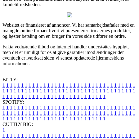
kundetilfredsheden.
Websitet er finansieret af annoncer. Vi har samarbejdsaftaler med en
mængde online firmaer hvori vi præsenterer firmaernes produkter,
og høster betaling om en bruger fra vores side udfører en ordre.
Fakta vedrørende tilbud og internet handler understøttes hyppigt,
men det er umuligt for os at give garantier imod ændringer der
eventuelt er iværksat siden vi senest opdaterede hjemmesidens
informationer.
BITLY:
1
1
1
1
1
1
1
1
1
1
1
1
1
1
1
1
1
1
1
1
1
1
1
1
1
1
1
1
1
1
1
1
1
1
1
1
1
1
1
1
1
1
1
1
1
1
1
1
1
1
1
1
1
1
1
1
1
1
1
1
1
1
1
1
1
1
1
1
1
1
1
1
1
1
1
1
1
1
1
1
1
1
1
1
1
1
1
1
1
1
1
1
1
1
1
1
1
1
1
1
SPOTIFY:
1
1
1
1
1
1
1
1
1
1
1
1
1
1
1
1
1
1
1
1
1
1
1
1
1
1
1
1
1
1
1
1
1
1
1
1
1
1
1
1
1
1
1
1
1
1
1
1
1
1
1
1
1
1
1
1
1
1
1
1
1
1
1
1
1
1
1
1
1
1
1
1
1
1
1
1
1
1
1
1
1
1
1
1
1
1
1
1
1
1
1
1
1
1
1
1
1
1
1
1
CUTTLY BIO:
1
1
1
1
1
1
1
1
1
1
1
1
1
1
1
1
1
1
1
1
1
1
1
1
1
1
1
1
1
1
1
1
1
1
1
1
1