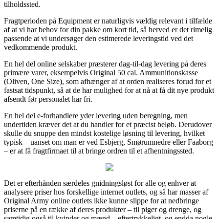
tilholdssted.
Fragtperioden på Equipment er naturligvis vældig relevant i tilfælde
af at vi har behov for din pakke om kort tid, så herved er det rimelig
passende at vi undersøger den estimerede leveringstid ved det
vedkommende produkt.
En hel del online selskaber præsterer dag-til-dag levering på deres
primære varer, eksempelvis Original 50 cal. Ammunitionskasse
(Oliven, One Size), som afhænger af at orden realiseres forud for et
fastsat tidspunkt, så at de har mulighed for at nå at få dit nye produkt
afsendt før personalet har fri.
En hel del e-forhandlere yder levering uden beregning, men
undertiden kræver det at du handler for et præcist beløb. Derudover
skulle du snuppe den mindst kostelige løsning til levering, hvilket
typisk – uanset om man er ved Esbjerg, Smørumnedre eller Faaborg
– er at få fragtfirmaet til at bringe ordren til et afhentningssted.
Det er efterhånden særdeles gnidningsløst for alle og enhver at
analysere priser hos forskellige internet outlets, og så har masser af
Original Army online outlets ikke kunne slippe for at nedbringe
priserne på en række af deres produkter – til piger og drenge, og
samtidig også til kvinder og mænd – eftertrykkeligt, og endda nogle