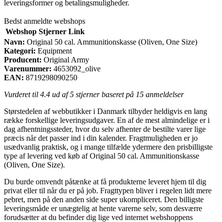
leveringsformer og betalingsmuligheder.
Bedst anmeldte webshops
Webshop
Stjerner
Link
Navn:
Original 50 cal. Ammunitionskasse (Oliven, One Size)
Kategori:
Equipment
Producent:
Original Army
Varenummer:
4653092_olive
EAN:
8719298090250
Vurderet til
4.4
ud af 5 stjerner baseret på
15
anmeldelser
Størstedelen af webbutikker i Danmark tilbyder heldigvis en lang
række forskellige leveringsudgaver. En af de mest almindelige er i
dag afhentningssteder, hvor du selv afhenter de bestilte varer lige
præcis når det passer ind i din kalender. Fragtmuligheden er jo
usædvanlig praktisk, og i mange tilfælde ydermere den prisbilligste
type af levering ved køb af Original 50 cal. Ammunitionskasse
(Oliven, One Size).
Du burde omvendt påtænke at få produkterne leveret hjem til dig
privat eller til når du er på job. Fragttypen bliver i regelen lidt mere
pebret, men på den anden side super ukompliceret. Den billigste
leveringsmåde er unægtelig at hente varerne selv, som desværre
forudsætter at du befinder dig lige ved internet webshoppens