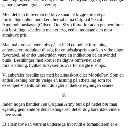
gange præstere gratis levering.
Men det kan til hver en tid blive smart at kigge forbi et par
forskellige online butikker efter rabat på Original 50 cal.
Ammunitionskasse (Oliven, One Size) forud for at du gennemfører
din bestilling, således at man er tryg ved at modtage den mest
attraktive pris.
Man må trods alt være obs på, at ifald en online forretning
annoncerer produkter til salg for en udsalgspris som kan virke uhørt
favorabel, så er det undertiden være en indikation på en svindel
butik. Bestillinger med kort er heldigvis omfavnet af en
foranstaltning, hvilket forsvarer os overfor uægte e-shops.
Vi anbefaler bestillinger med betalingskort eller MobilePay. Som en
anden løsning bør du vælge en løsning på afbetaling som for
eksempel ViaBill, såfremt du agter at dække regningen senere.
Inden nogen handler i en Original Army butik på nettet bør man
egentlig gennemløbe dens betingelser, det er dog bare ikke videre
interessant.
Et alternativ kan være at undersøge hvorvidt e-forhandleren er e-