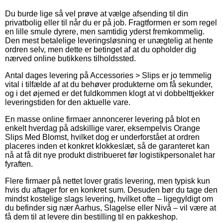
Du burde lige så vel prøve at vælge afsending til din
privatbolig eller til når du er på job. Fragtformen er som regel
en lille smule dyrere, men samtidig yderst fremkommelig.
Den mest betalelige leveringsløsning er unægtelig at hente
ordren selv, men dette er betinget af at du opholder dig
nærved online butikkens tilholdssted.
Antal dages levering på Accessories > Slips er jo temmelig
vital i tilfælde af at du behøver produkterne om få sekunder,
og i det øjemed er det fuldkommen klogt at vi dobbelttjekker
leveringstiden for den aktuelle vare.
En masse online firmaer annoncerer levering på blot en
enkelt hverdag på adskillige varer, eksempelvis Orange
Slips Med Blomst, hvilket dog er underforstået at ordren
placeres inden et konkret klokkeslæt, så de garanteret kan
nå at få dit nye produkt distribueret før logistikpersonalet har
fyraften.
Flere firmaer på nettet lover gratis levering, men typisk kun
hvis du aftager for en konkret sum. Desuden bør du tage den
mindst kostelige slags levering, hvilket ofte – ligegyldigt om
du befinder sig nær Aarhus, Slagelse eller Nivå – vil være at
få dem til at levere din bestilling til en pakkeshop.