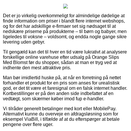
Det er jo virkelig overkommeligt for almindelige dødelige at
finde information om priser i blandt flere internet webshops,
og for det har adskillige e-firmaer set sig nødsaget til at
nedskære priserne på produkterne – til børn og babyer, men
ligeledes til voksne – voldsomt, og endda nogle gange sikre
levering uden gebyr.
Til gengæld kan det til hver en tid være lukrativt at analysere
forskellige online varehuse efter udsalg på Orange Slips
Med Blomst før du shopper, sådan at man er tryg ved at
indhente den mest attraktive pris.
Man bør imidlertid huske på, at når en forretning på nettet
forhandler et produkt for en pris som anses for urealistisk
god, er det tit være et faresignal om en falsk internet handler.
Kortbestillinger er på den anden side indbefattet af en
vedtægt, som skærmer køber imod fup e-handler.
Vi tilråder generelt betalinger med kort eller MobilePay.
Alternativt kunne du overveje en afdragsløsning som for
eksempel ViaBill, i tilfælde af at du efterspørger at betale
pengene over flere uger.