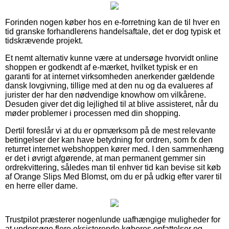
Forinden nogen køber hos en e-forretning kan de til hver en
tid granske forhandlerens handelsaftale, det er dog typisk et
tidskrævende projekt.
Et nemt alternativ kunne være at undersøge hvorvidt online
shoppen er godkendt af e-mærket, hvilket typisk er en
garanti for at internet virksomheden anerkender gældende
dansk lovgivning, tillige med at den nu og da evalueres af
jurister der har den nødvendige knowhow om vilkårene.
Desuden giver det dig lejlighed til at blive assisteret, når du
møder problemer i processen med din shopping.
Dertil foreslår vi at du er opmærksom på de mest relevante
betingelser der kan have betydning for ordren, som fx den
returret internet webshoppen kører med. I den sammenhæng
er det i øvrigt afgørende, at man permanent gemmer sin
ordrekvittering, således man til enhver tid kan bevise sit køb
af Orange Slips Med Blomst, om du er på udkig efter varer til
en herre eller dame.
Trustpilot præsterer nogenlunde uafhængige muligheder for
at undersøge flere eksisterende køberes opfattelser og