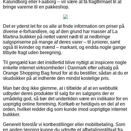
Kalundborg eller Faaborg – vil være at få fragtfirmaet til at
bringe varerne til en pakkeshop.
Det er yderst let for os alle at finde information om priser på
diverse e-forhandlere, og af den grund har masser af La
Martina butikker på nettet været nødt til at nedbringe
salgspriserne på mange af deres varer – til juniorer, samt
også til kvinder og mænd – markant, og endda nogle gange
tilbyde fragt uden beregning.
Til gengæld kan det imidlertid blive nyttigt at inspicere nogle
enkelte internet virksomheder i Danmark efter udsalg på
Orange Shopping Bag forud for at du bestiller, sådan at du er
skudsikker på at indhente den mindst kostelige pris.
Man bør dog ikke glemme, at i tilfælde af at en webbutik
udbyder deres produkter til salg for en salgspris der er
umådelig god, så bør det undertiden være en indikator for en
uoprigtig online forretning. Kortkøb er heldigvis en del af en
orden, hvilket redder dig som kunde imod uoprigtige internet
butikker.
Generelt foreslår vi kortbestillinger eller mobilbetaling. Som
en anden løsning kunne du udnytte et afbetalingstilbud fra