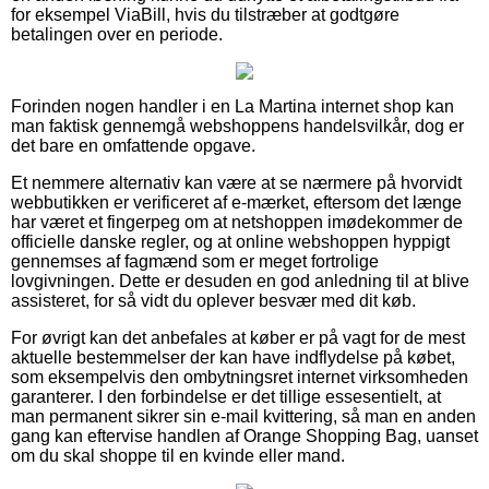
for eksempel ViaBill, hvis du tilstræber at godtgøre
betalingen over en periode.
Forinden nogen handler i en La Martina internet shop kan
man faktisk gennemgå webshoppens handelsvilkår, dog er
det bare en omfattende opgave.
Et nemmere alternativ kan være at se nærmere på hvorvidt
webbutikken er verificeret af e-mærket, eftersom det længe
har været et fingerpeg om at netshoppen imødekommer de
officielle danske regler, og at online webshoppen hyppigt
gennemses af fagmænd som er meget fortrolige
lovgivningen. Dette er desuden en god anledning til at blive
assisteret, for så vidt du oplever besvær med dit køb.
For øvrigt kan det anbefales at køber er på vagt for de mest
aktuelle bestemmelser der kan have indflydelse på købet,
som eksempelvis den ombytningsret internet virksomheden
garanterer. I den forbindelse er det tillige essesentielt, at
man permanent sikrer sin e-mail kvittering, så man en anden
gang kan eftervise handlen af Orange Shopping Bag, uanset
om du skal shoppe til en kvinde eller mand.