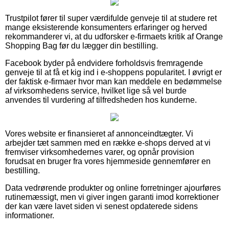
Trustpilot fører til super værdifulde genveje til at studere ret
mange eksisterende konsumenters erfaringer og herved
rekommanderer vi, at du udforsker e-firmaets kritik af Orange
Shopping Bag før du lægger din bestilling.
Facebook byder på endvidere forholdsvis fremragende
genveje til at få et kig ind i e-shoppens popularitet. I øvrigt er
der faktisk e-firmaer hvor man kan meddele en bedømmelse
af virksomhedens service, hvilket lige så vel burde
anvendes til vurdering af tilfredsheden hos kunderne.
Vores website er finansieret af annonceindtægter. Vi
arbejder tæt sammen med en række e-shops derved at vi
fremviser virksomhedernes varer, og opnår provision
forudsat en bruger fra vores hjemmeside gennemfører en
bestilling.
Data vedrørende produkter og online forretninger ajourføres
rutinemæssigt, men vi giver ingen garanti imod korrektioner
der kan være lavet siden vi senest opdaterede sidens
informationer.