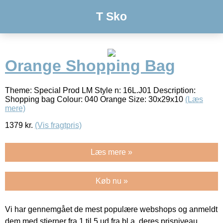
T Sko
Orange Shopping Bag
Theme: Special Prod LM Style n: 16L.J01 Description:
Shopping bag Colour: 040 Orange Size: 30x29x10
(Læs
mere)
1379
kr.
(Vis fragtpris)
Læs mere »
Køb nu »
Vi har gennemgået de mest populære webshops og anmeldt
dem med stjerner fra 1 til 5 ud fra bl.a. deres prisniveau,