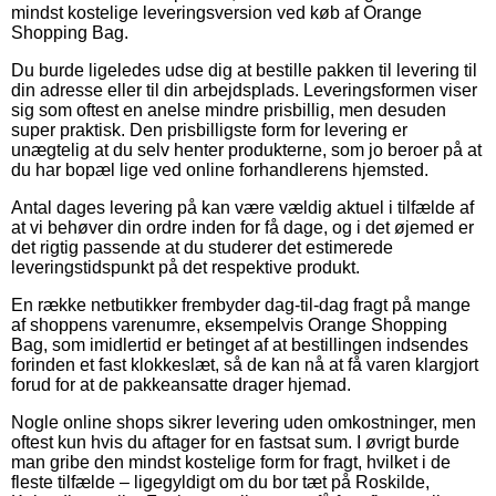
mindst kostelige leveringsversion ved køb af Orange
Shopping Bag.
Du burde ligeledes udse dig at bestille pakken til levering til
din adresse eller til din arbejdsplads. Leveringsformen viser
sig som oftest en anelse mindre prisbillig, men desuden
super praktisk. Den prisbilligste form for levering er
unægtelig at du selv henter produkterne, som jo beroer på at
du har bopæl lige ved online forhandlerens hjemsted.
Antal dages levering på kan være vældig aktuel i tilfælde af
at vi behøver din ordre inden for få dage, og i det øjemed er
det rigtig passende at du studerer det estimerede
leveringstidspunkt på det respektive produkt.
En række netbutikker frembyder dag-til-dag fragt på mange
af shoppens varenumre, eksempelvis Orange Shopping
Bag, som imidlertid er betinget af at bestillingen indsendes
forinden et fast klokkeslæt, så de kan nå at få varen klargjort
forud for at de pakkeansatte drager hjemad.
Nogle online shops sikrer levering uden omkostninger, men
oftest kun hvis du aftager for en fastsat sum. I øvrigt burde
man gribe den mindst kostelige form for fragt, hvilket i de
fleste tilfælde – ligegyldigt om du bor tæt på Roskilde,