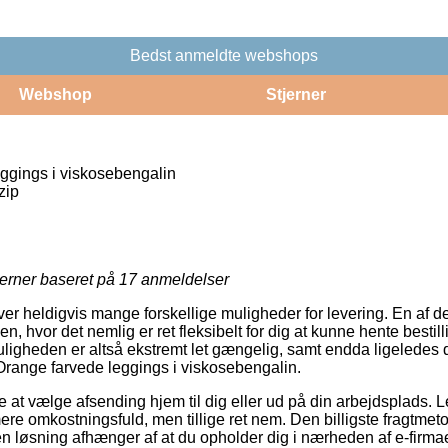
Bedst anmeldte webshops
Webshop
Stjerner
ggings i viskosebengalin
zip
jerner baseret på
17
anmeldelser
ver heldigvis mange forskellige muligheder for levering. En af 
 hvor det nemlig er ret fleksibelt for dig at kunne hente bestil
uligheden er altså ekstremt let gængelig, samt endda ligeledes 
 Orange farvede leggings i viskosebengalin.
e at vælge afsending hjem til dig eller ud på din arbejdsplads. 
re omkostningsfuld, men tillige ret nem. Den billigste fragtmeto
n løsning afhænger af at du opholder dig i nærheden af e-firmae