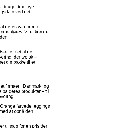
l bruge dine nye
ingsdato ved det
 af deres varenumre,
mmenføres før et konkret
nden
sætter det at der
vering, der typisk –
t din pakke til et
rnet firmaer i Danmark, og
 på deres produkter – til
evering.
på Orange farvede leggings
e med at opnå den
til salg for en pris der