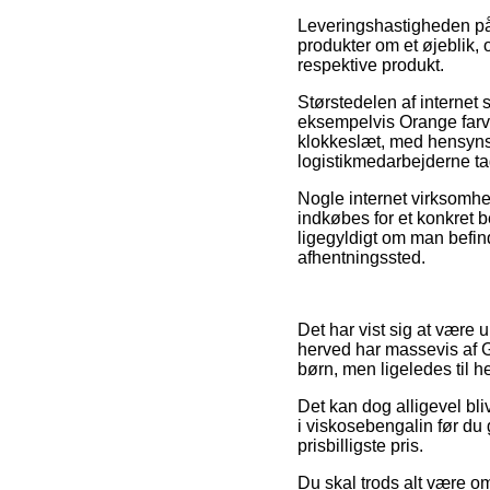
Leveringshastigheden på
produkter om et øjeblik, 
respektive produkt.
Størstedelen af internet
eksempelvis Orange farve
klokkeslæt, med hensynsta
logistikmedarbejderne ta
Nogle internet virksomhe
indkøbes for et konkret b
ligegyldigt om man befind
afhentningssted.
Det har vist sig at være u
herved har massevis af Go
børn, men ligeledes til h
Det kan dog alligevel bli
i viskosebengalin før du
prisbilligste pris.
Du skal trods alt være o