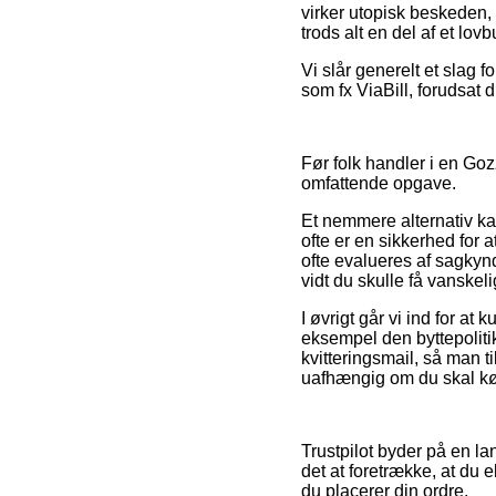
virker utopisk beskeden, 
trods alt en del af et lo
Vi slår generelt et slag 
som fx ViaBill, forudsat d
Før folk handler i en Goz
omfattende opgave.
Et nemmere alternativ kan
ofte er en sikkerhed for
ofte evalueres af sagkynd
vidt du skulle få vanskel
I øvrigt går vi ind for 
eksempel den byttepoliti
kvitteringsmail, så man t
uafhængig om du skal køb
Trustpilot byder på en la
det at foretrække, at du
du placerer din ordre.