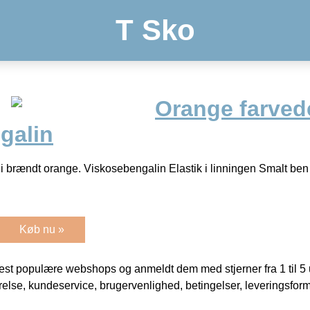
T Sko
Orange farvede
galin
 i brændt orange. Viskosebengalin Elastik i linningen Smalt be
Køb nu »
t populære webshops og anmeldt dem med stjerner fra 1 til 5 ud
rrelse, kundeservice, brugervenlighed, betingelser, leveringsfor