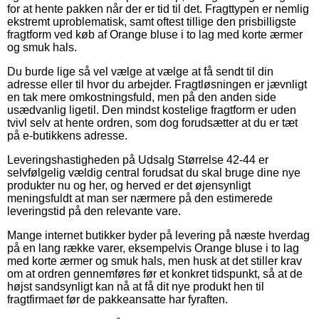
for at hente pakken når der er tid til det. Fragttypen er nemlig
ekstremt uproblematisk, samt oftest tillige den prisbilligste
fragtform ved køb af Orange bluse i to lag med korte ærmer
og smuk hals.
Du burde lige så vel vælge at vælge at få sendt til din
adresse eller til hvor du arbejder. Fragtløsningen er jævnligt
en tak mere omkostningsfuld, men på den anden side
usædvanlig ligetil. Den mindst kostelige fragtform er uden
tvivl selv at hente ordren, som dog forudsætter at du er tæt
på e-butikkens adresse.
Leveringshastigheden på Udsalg Størrelse 42-44 er
selvfølgelig vældig central forudsat du skal bruge dine nye
produkter nu og her, og herved er det øjensynligt
meningsfuldt at man ser nærmere på den estimerede
leveringstid på den relevante vare.
Mange internet butikker byder på levering på næste hverdag
på en lang række varer, eksempelvis Orange bluse i to lag
med korte ærmer og smuk hals, men husk at det stiller krav
om at ordren gennemføres før et konkret tidspunkt, så at de
højst sandsynligt kan nå at få dit nye produkt hen til
fragtfirmaet før de pakkeansatte har fyraften.