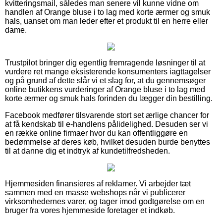
kvitteringsmail, således man senere vil kunne vidne om
handlen af Orange bluse i to lag med korte ærmer og smuk
hals, uanset om man leder efter et produkt til en herre eller
dame.
Trustpilot bringer dig egentlig fremragende løsninger til at
vurdere ret mange eksisterende konsumenters iagttagelser
og på grund af dette slår vi et slag for, at du gennemsøger
online butikkens vurderinger af Orange bluse i to lag med
korte ærmer og smuk hals forinden du lægger din bestilling.
Facebook medfører tilsvarende stort set ærlige chancer for
at få kendskab til e-handlens pålidelighed. Desuden ser vi
en række online firmaer hvor du kan offentliggøre en
bedømmelse af deres køb, hvilket desuden burde benyttes
til at danne dig et indtryk af kundetilfredsheden.
Hjemmesiden finansieres af reklamer. Vi arbejder tæt
sammen med en masse webshops når vi publicerer
virksomhedernes varer, og tager imod godtgørelse om en
bruger fra vores hjemmeside foretager et indkøb.