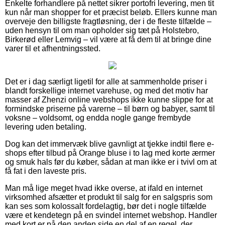
Enkelte forhandlere på nettet sikrer portofri levering, men tit
kun når man shopper for et præcist beløb. Ellers kunne man
overveje den billigste fragtløsning, der i de fleste tilfælde –
uden hensyn til om man opholder sig tæt på Holstebro,
Birkerød eller Lemvig – vil være at få dem til at bringe dine
varer til et afhentningssted.
Det er i dag særligt ligetil for alle at sammenholde priser i
blandt forskellige internet varehuse, og med det motiv har
masser af Zhenzi online webshops ikke kunne slippe for at
formindske priserne på varerne – til børn og babyer, samt til
voksne – voldsomt, og endda nogle gange frembyde
levering uden betaling.
Dog kan det immervæk blive gavnligt at tjekke indtil flere e-
shops efter tilbud på Orange bluse i to lag med korte ærmer
og smuk hals før du køber, sådan at man ikke er i tvivl om at
få fat i den laveste pris.
Man må lige meget hvad ikke overse, at ifald en internet
virksomhed afsætter et produkt til salg for en salgspris som
kan ses som kolossalt fordelagtig, bør det i nogle tilfælde
være et kendetegn på en svindel internet webshop. Handler
med kort er på den anden side en del af en regel, der