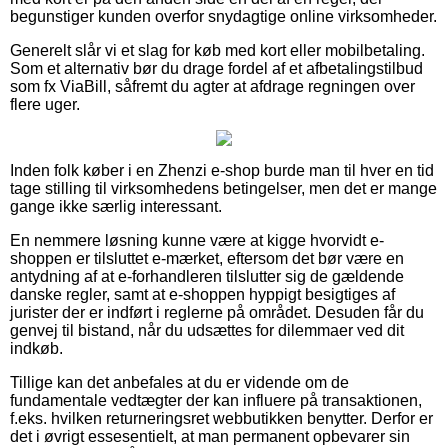
begunstiger kunden overfor snydagtige online virksomheder.
Generelt slår vi et slag for køb med kort eller mobilbetaling.
Som et alternativ bør du drage fordel af et afbetalingstilbud
som fx ViaBill, såfremt du agter at afdrage regningen over
flere uger.
Inden folk køber i en Zhenzi e-shop burde man til hver en tid
tage stilling til virksomhedens betingelser, men det er mange
gange ikke særlig interessant.
En nemmere løsning kunne være at kigge hvorvidt e-
shoppen er tilsluttet e-mærket, eftersom det bør være en
antydning af at e-forhandleren tilslutter sig de gældende
danske regler, samt at e-shoppen hyppigt besigtiges af
jurister der er indført i reglerne på området. Desuden får du
genvej til bistand, når du udsættes for dilemmaer ved dit
indkøb.
Tillige kan det anbefales at du er vidende om de
fundamentale vedtægter der kan influere på transaktionen,
f.eks. hvilken returneringsret webbutikken benytter. Derfor er
det i øvrigt essesentielt, at man permanent opbevarer sin