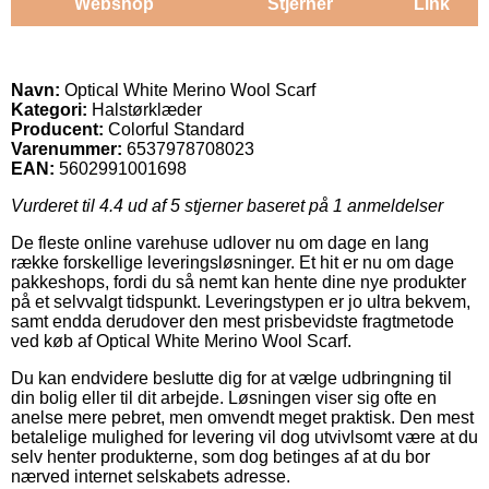
Webshop
Stjerner
Link
Navn:
Optical White Merino Wool Scarf
Kategori:
Halstørklæder
Producent:
Colorful Standard
Varenummer:
6537978708023
EAN:
5602991001698
Vurderet til
4.4
ud af 5 stjerner baseret på
1
anmeldelser
De fleste online varehuse udlover nu om dage en lang
række forskellige leveringsløsninger. Et hit er nu om dage
pakkeshops, fordi du så nemt kan hente dine nye produkter
på et selvvalgt tidspunkt. Leveringstypen er jo ultra bekvem,
samt endda derudover den mest prisbevidste fragtmetode
ved køb af Optical White Merino Wool Scarf.
Du kan endvidere beslutte dig for at vælge udbringning til
din bolig eller til dit arbejde. Løsningen viser sig ofte en
anelse mere pebret, men omvendt meget praktisk. Den mest
betalelige mulighed for levering vil dog utvivlsomt være at du
selv henter produkterne, som dog betinges af at du bor
nærved internet selskabets adresse.