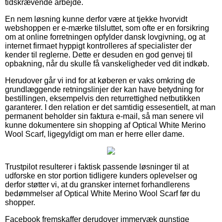
tidskrævende arbejde.
En nem løsning kunne derfor være at tjekke hvorvidt
webshoppen er e-mærke tilsluttet, som ofte er en forsikring
om at online forretningen opfylder dansk lovgivning, og at
internet firmaet hyppigt kontrolleres af specialister der
kender til reglerne. Dette er desuden en god genvej til
opbakning, når du skulle få vanskeligheder ved dit indkøb.
Herudover går vi ind for at køberen er vaks omkring de
grundlæggende retningslinjer der kan have betydning for
bestillingen, eksempelvis den returrettighed netbutikken
garanterer. I den relation er det samtidig essesentielt, at man
permanent beholder sin faktura e-mail, så man senere vil
kunne dokumentere sin shopping af Optical White Merino
Wool Scarf, ligegyldigt om man er herre eller dame.
Trustpilot resulterer i faktisk passende løsninger til at
udforske en stor portion tidligere kunders oplevelser og
derfor støtter vi, at du gransker internet forhandlerens
bedømmelser af Optical White Merino Wool Scarf før du
shopper.
Facebook fremskaffer derudover immervæk gunstige