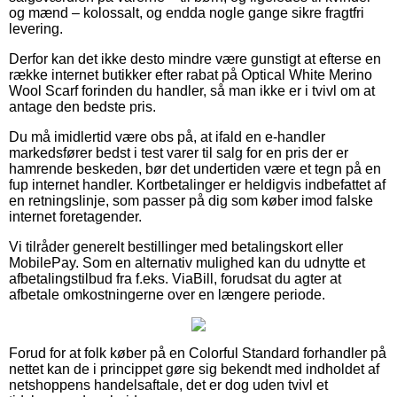
og mænd – kolossalt, og endda nogle gange sikre fragtfri
levering.
Derfor kan det ikke desto mindre være gunstigt at efterse en
række internet butikker efter rabat på Optical White Merino
Wool Scarf forinden du handler, så man ikke er i tvivl om at
antage den bedste pris.
Du må imidlertid være obs på, at ifald en e-handler
markedsfører bedst i test varer til salg for en pris der er
hamrende beskeden, bør det undertiden være et tegn på en
fup internet handler. Kortbetalinger er heldigvis indbefattet af
en retningslinje, som passer på dig som køber imod falske
internet foretagender.
Vi tilråder generelt bestillinger med betalingskort eller
MobilePay. Som en alternativ mulighed kan du udnytte et
afbetalingstilbud fra f.eks. ViaBill, forudsat du agter at
afbetale omkostningerne over en længere periode.
Forud for at folk køber på en Colorful Standard forhandler på
nettet kan de i princippet gøre sig bekendt med indholdet af
netshoppens handelsaftale, det er dog uden tvivl et