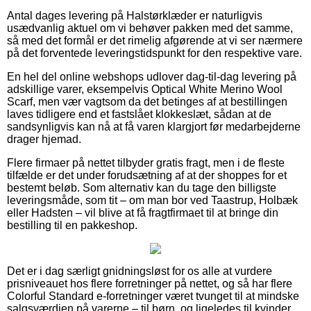
Antal dages levering på Halstørklæder er naturligvis
usædvanlig aktuel om vi behøver pakken med det samme,
så med det formål er det rimelig afgørende at vi ser nærmere
på det forventede leveringstidspunkt for den respektive vare.
En hel del online webshops udlover dag-til-dag levering på
adskillige varer, eksempelvis Optical White Merino Wool
Scarf, men vær vagtsom da det betinges af at bestillingen
laves tidligere end et fastslået klokkeslæt, sådan at de
sandsynligvis kan nå at få varen klargjort før medarbejderne
drager hjemad.
Flere firmaer på nettet tilbyder gratis fragt, men i de fleste
tilfælde er det under forudsætning af at der shoppes for et
bestemt beløb. Som alternativ kan du tage den billigste
leveringsmåde, som tit – om man bor ved Taastrup, Holbæk
eller Hadsten – vil blive at få fragtfirmaet til at bringe din
bestilling til en pakkeshop.
Det er i dag særligt gnidningsløst for os alle at vurdere
prisniveauet hos flere forretninger på nettet, og så har flere
Colorful Standard e-forretninger været tvunget til at mindske
salgsværdien på varerne – til børn, og ligeledes til kvinder