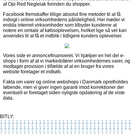
af Opi Red Neglelak forinden du shopper.
Facebook fremskaffer tillige absolut fine metoder til at få
indsigt i online virksomhedens pålidelighed. Her møder vi
endda internet virksomheder som tilbyder kunderne at
notere en omtale af købsoplevelsen, hvilket lige så vel kan
anvendes til at få et indblik i tidligere kunders oplevelser.
Vores side er annoncefinansieret. Vi hjælper en hel del e-
shops i form af at vi markedsfører virksomhedernes varer, og
modtager provision i tilfælde af at en bruger fra vores
website foretager et indkøb.
Fakta om varer og online webshops i Danmark opretholdes
løbende, men vi giver ingen garanti imod korrektioner der
eventuelt er foretaget siden nyligste opdatering af de viste
data.
BITLY:
1
1
1
1
1
1
1
1
1
1
1
1
1
1
1
1
1
1
1
1
1
1
1
1
1
1
1
1
1
1
1
1
1
1
1
1
1
1
1
1
1
1
1
1
1
1
1
1
1
1
1
1
1
1
1
1
1
1
1
1
1
1
1
1
1
1
1
1
1
1
1
1
1
1
1
1
1
1
1
1
1
1
1
1
1
1
1
1
1
1
1
1
1
1
1
1
1
1
1
1