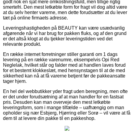
godt nok en sjat mere omkostningsfuld, men tillige rigtig
smertefri. Den mest letkøbte form for fragt vil dog altid være
at du selv henter varerne, men dette forudsætter at du lever
tæt på online firmaets adresse.
Leveringshastigheden på BEAUTY kan være usædvanlig
afgørende når vi har brug for pakken fluks, og af den grund
er det altså klogt at du tjekker leveringstiden ved det
relevante produkt.
En række internet forretninger stiller garanti om 1 dags
levering på en række varenumre, eksempelvis Opi Red
Neglelak, hvilket står og falder med at handlen laves forud
for et bestemt klokkeslæt, med hensynstagen til at de med
sikkerhed kan nå at få varerne betjent før de pakkeansatte
tager hjem.
En hel del webbutikker yder fragt uden beregning, men ofte
er det under forudsætning af at man handler for en fastsat
pris. Desuden kan man overveje den mest letkøbte
leveringsform, som i mange tilfælde – uafhængig om man
opholder sig nær Esbjerg, Hjørring eller Sorø – vil være at få
dem til at levere din pakke til en pakkeshop.