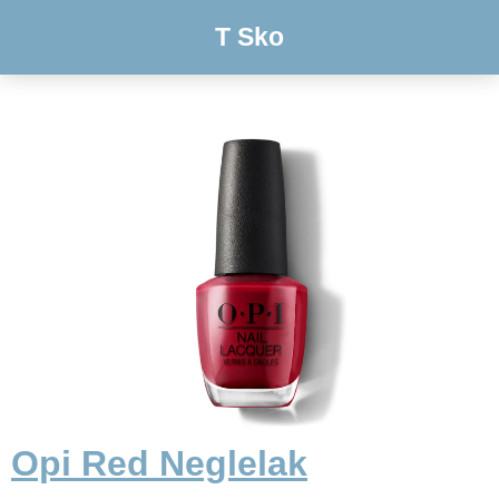
T Sko
Opi Red Neglelak