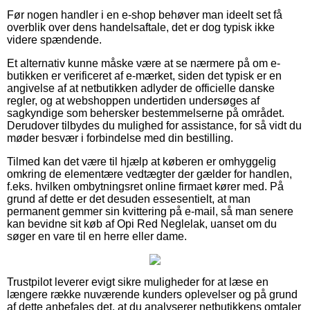
Før nogen handler i en e-shop behøver man ideelt set få
overblik over dens handelsaftale, det er dog typisk ikke
videre spændende.
Et alternativ kunne måske være at se nærmere på om e-
butikken er verificeret af e-mærket, siden det typisk er en
angivelse af at netbutikken adlyder de officielle danske
regler, og at webshoppen undertiden undersøges af
sagkyndige som behersker bestemmelserne på området.
Derudover tilbydes du mulighed for assistance, for så vidt du
møder besvær i forbindelse med din bestilling.
Tilmed kan det være til hjælp at køberen er omhyggelig
omkring de elementære vedtægter der gælder for handlen,
f.eks. hvilken ombytningsret online firmaet kører med. På
grund af dette er det desuden essesentielt, at man
permanent gemmer sin kvittering på e-mail, så man senere
kan bevidne sit køb af Opi Red Neglelak, uanset om du
søger en vare til en herre eller dame.
Trustpilot leverer evigt sikre muligheder for at læse en
længere række nuværende kunders oplevelser og på grund
af dette anbefales det, at du analyserer netbutikkens omtaler