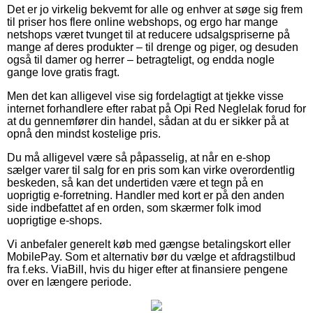
Det er jo virkelig bekvemt for alle og enhver at søge sig frem
til priser hos flere online webshops, og ergo har mange
netshops været tvunget til at reducere udsalgspriserne på
mange af deres produkter – til drenge og piger, og desuden
også til damer og herrer – betragteligt, og endda nogle
gange love gratis fragt.
Men det kan alligevel vise sig fordelagtigt at tjekke visse
internet forhandlere efter rabat på Opi Red Neglelak forud for
at du gennemfører din handel, sådan at du er sikker på at
opnå den mindst kostelige pris.
Du må alligevel være så påpasselig, at når en e-shop
sælger varer til salg for en pris som kan virke overordentlig
beskeden, så kan det undertiden være et tegn på en
uoprigtig e-forretning. Handler med kort er på den anden
side indbefattet af en orden, som skærmer folk imod
uoprigtige e-shops.
Vi anbefaler generelt køb med gængse betalingskort eller
MobilePay. Som et alternativ bør du vælge et afdragstilbud
fra f.eks. ViaBill, hvis du higer efter at finansiere pengene
over en længere periode.