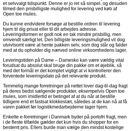
et selvvalgt tidspunkt. Denne er jo ret så simpel, og desuden
tilmed den prisbilligste mulighed for levering ved køb af
Open toe mules.
Du kunne endvidere forsøge at bestille ordren til levering
hjem til dig privat eller til dit arbejdes adresse.
Leveringsformen er godt nok en tak mindre prisbillig, men
omvendt særligt let. Den billigste leveringsmulighed vil dog
utvivlsomt være at hente pakken selv, som dog står og falder
med at du opholder dig nærved online virksomhedens lager.
Leveringstiden på Dame – Damesko kan være vældig vital
forudsat du absolut skal bruge din pakke om et øjeblik, så
med det formål er det komplet vigtigt at vi kontrollerer den
forventede leveringsdato på det relevante produkt.
Temmelig mange forretninger på nettet lover dag-til-dag fragt
på deres bedst sælgende produkter, eksempelvis Open toe
mules, som imidlertid er betinget af at du når at bestille
tidligere end et fastsat klokkeslæt, således at de kan nå at få
varen pakket før logistikmedarbejderne tager hjem.
Enkelte e-forretninger i Danmark byder på portofri fragt, men
i de fleste tilfælde gælder det kun hvis du shopper for en
bestemt pris. Ellers burde man vælge den mindst kostelige