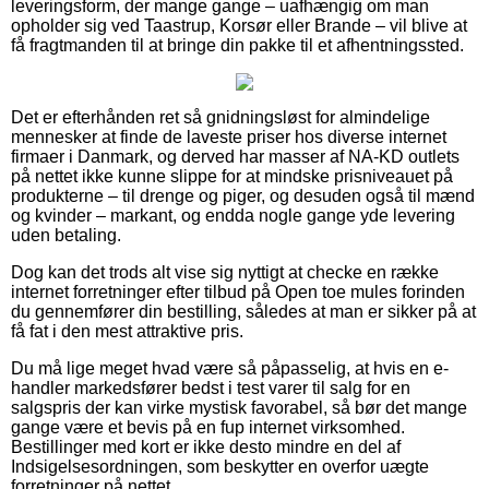
leveringsform, der mange gange – uafhængig om man
opholder sig ved Taastrup, Korsør eller Brande – vil blive at
få fragtmanden til at bringe din pakke til et afhentningssted.
Det er efterhånden ret så gnidningsløst for almindelige
mennesker at finde de laveste priser hos diverse internet
firmaer i Danmark, og derved har masser af NA-KD outlets
på nettet ikke kunne slippe for at mindske prisniveauet på
produkterne – til drenge og piger, og desuden også til mænd
og kvinder – markant, og endda nogle gange yde levering
uden betaling.
Dog kan det trods alt vise sig nyttigt at checke en række
internet forretninger efter tilbud på Open toe mules forinden
du gennemfører din bestilling, således at man er sikker på at
få fat i den mest attraktive pris.
Du må lige meget hvad være så påpasselig, at hvis en e-
handler markedsfører bedst i test varer til salg for en
salgspris der kan virke mystisk favorabel, så bør det mange
gange være et bevis på en fup internet virksomhed.
Bestillinger med kort er ikke desto mindre en del af
Indsigelsesordningen, som beskytter en overfor uægte
forretninger på nettet.