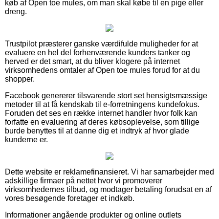
køb af Open toe mules, om man skal købe til en pige eller
dreng.
Trustpilot præsterer ganske værdifulde muligheder for at
evaluere en hel del forhenværende kunders tanker og
herved er det smart, at du bliver klogere på internet
virksomhedens omtaler af Open toe mules forud for at du
shopper.
Facebook genererer tilsvarende stort set hensigtsmæssige
metoder til at få kendskab til e-forretningens kundefokus.
Foruden det ses en række internet handler hvor folk kan
forfatte en evaluering af deres købsoplevelse, som tillige
burde benyttes til at danne dig et indtryk af hvor glade
kunderne er.
Dette website er reklamefinansieret. Vi har samarbejder med
adskillige firmaer på nettet hvor vi promoverer
virksomhedernes tilbud, og modtager betaling forudsat en af
vores besøgende foretager et indkøb.
Informationer angående produkter og online outlets