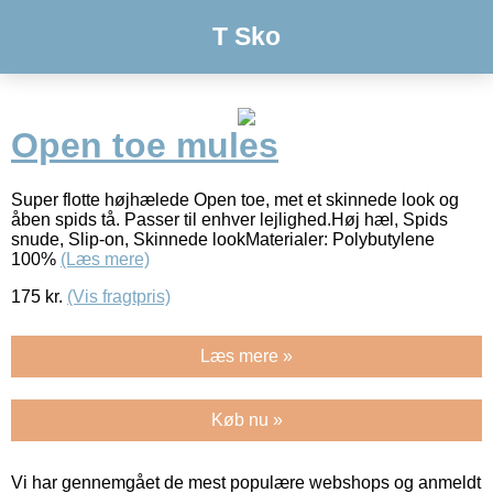
T Sko
Open toe mules
Super flotte højhælede Open toe, met et skinnede look og
åben spids tå. Passer til enhver lejlighed.Høj hæl, Spids
snude, Slip-on, Skinnede lookMaterialer: Polybutylene
100%
(Læs mere)
175
kr.
(Vis fragtpris)
Læs mere »
Køb nu »
Vi har gennemgået de mest populære webshops og anmeldt