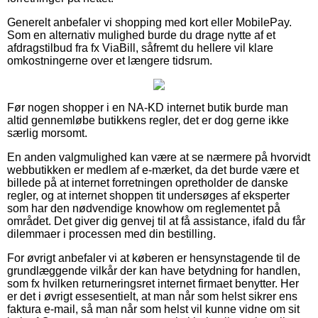
Generelt anbefaler vi shopping med kort eller MobilePay.
Som en alternativ mulighed burde du drage nytte af et
afdragstilbud fra fx ViaBill, såfremt du hellere vil klare
omkostningerne over et længere tidsrum.
Før nogen shopper i en NA-KD internet butik burde man
altid gennemløbe butikkens regler, det er dog gerne ikke
særlig morsomt.
En anden valgmulighed kan være at se nærmere på hvorvidt
webbutikken er medlem af e-mærket, da det burde være et
billede på at internet forretningen opretholder de danske
regler, og at internet shoppen tit undersøges af eksperter
som har den nødvendige knowhow om reglementet på
området. Det giver dig genvej til at få assistance, ifald du får
dilemmaer i processen med din bestilling.
For øvrigt anbefaler vi at køberen er hensynstagende til de
grundlæggende vilkår der kan have betydning for handlen,
som fx hvilken returneringsret internet firmaet benytter. Her
er det i øvrigt essesentielt, at man når som helst sikrer ens
faktura e-mail, så man når som helst vil kunne vidne om sit