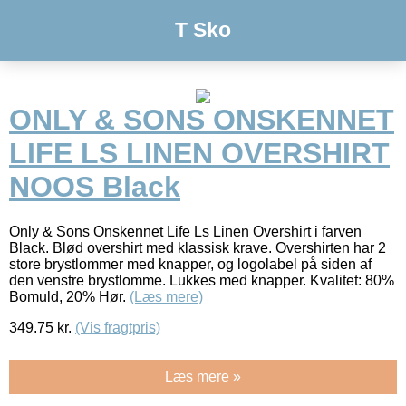
T Sko
ONLY & SONS ONSKENNET
LIFE LS LINEN OVERSHIRT
NOOS Black
Only & Sons Onskennet Life Ls Linen Overshirt i farven
Black. Blød overshirt med klassisk krave. Overshirten har 2
store brystlommer med knapper, og logolabel på siden af
den venstre brystlomme. Lukkes med knapper. Kvalitet: 80%
Bomuld, 20% Hør.
(Læs mere)
349.75
kr.
(Vis fragtpris)
Læs mere »