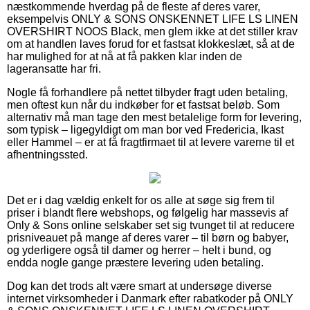
næstkommende hverdag på de fleste af deres varer,
eksempelvis ONLY & SONS ONSKENNET LIFE LS LINEN
OVERSHIRT NOOS Black, men glem ikke at det stiller krav
om at handlen laves forud for et fastsat klokkeslæt, så at de
har mulighed for at nå at få pakken klar inden de
lageransatte har fri.
Nogle få forhandlere på nettet tilbyder fragt uden betaling,
men oftest kun når du indkøber for et fastsat beløb. Som
alternativ må man tage den mest betalelige form for levering,
som typisk – ligegyldigt om man bor ved Fredericia, Ikast
eller Hammel – er at få fragtfirmaet til at levere varerne til et
afhentningssted.
Det er i dag vældig enkelt for os alle at søge sig frem til
priser i blandt flere webshops, og følgelig har massevis af
Only & Sons online selskaber set sig tvunget til at reducere
prisniveauet på mange af deres varer – til børn og babyer,
og yderligere også til damer og herrer – helt i bund, og
endda nogle gange præstere levering uden betaling.
Dog kan det trods alt være smart at undersøge diverse
internet virksomheder i Danmark efter rabatkoder på ONLY