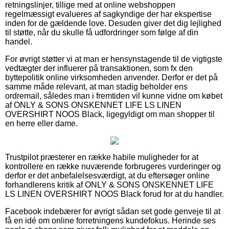
retningslinjer, tillige med at online webshoppen
regelmæssigt evalueres af sagkyndige der har ekspertise
inden for de gældende love. Desuden giver det dig lejlighed
til støtte, når du skulle få udfordringer som følge af din
handel.
For øvrigt støtter vi at man er hensynstagende til de vigtigste
vedtægter der influerer på transaktionen, som fx den
byttepolitik online virksomheden anvender. Derfor er det på
samme måde relevant, at man stadig beholder ens
ordremail, således man i fremtiden vil kunne vidne om købet
af ONLY & SONS ONSKENNET LIFE LS LINEN
OVERSHIRT NOOS Black, ligegyldigt om man shopper til
en herre eller dame.
Trustpilot præsterer en række habile muligheder for at
kontrollere en række nuværende forbrugeres vurderinger og
derfor er det anbefalelsesværdigt, at du eftersøger online
forhandlerens kritik af ONLY & SONS ONSKENNET LIFE
LS LINEN OVERSHIRT NOOS Black forud for at du handler.
Facebook indebærer for øvrigt sådan set gode genveje til at
få en idé om online forretningens kundefokus. Herinde ses