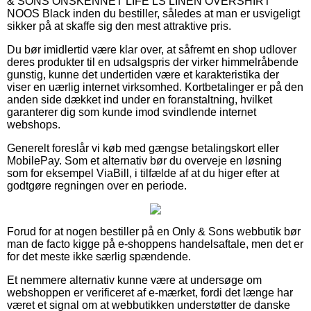
& SONS ONSKENNET LIFE LS LINEN OVERSHIRT
NOOS Black inden du bestiller, således at man er usvigeligt
sikker på at skaffe sig den mest attraktive pris.
Du bør imidlertid være klar over, at såfremt en shop udlover
deres produkter til en udsalgspris der virker himmelråbende
gunstig, kunne det undertiden være et karakteristika der
viser en uærlig internet virksomhed. Kortbetalinger er på den
anden side dækket ind under en foranstaltning, hvilket
garanterer dig som kunde imod svindlende internet
webshops.
Generelt foreslår vi køb med gængse betalingskort eller
MobilePay. Som et alternativ bør du overveje en løsning
som for eksempel ViaBill, i tilfælde af at du higer efter at
godtgøre regningen over en periode.
Forud for at nogen bestiller på en Only & Sons webbutik bør
man de facto kigge på e-shoppens handelsaftale, men det er
for det meste ikke særlig spændende.
Et nemmere alternativ kunne være at undersøge om
webshoppen er verificeret af e-mærket, fordi det længe har
været et signal om at webbutikken understøtter de danske