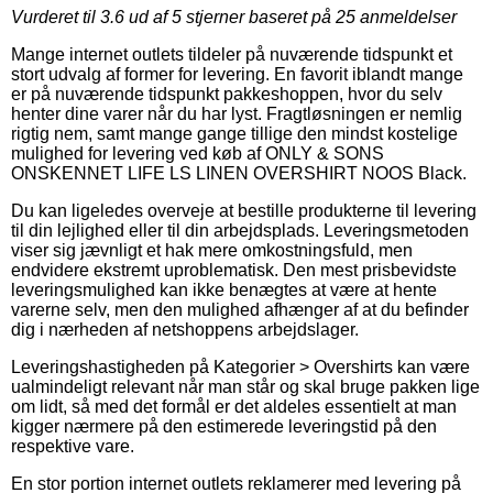
Vurderet til
3.6
ud af 5 stjerner baseret på
25
anmeldelser
Mange internet outlets tildeler på nuværende tidspunkt et
stort udvalg af former for levering. En favorit iblandt mange
er på nuværende tidspunkt pakkeshoppen, hvor du selv
henter dine varer når du har lyst. Fragtløsningen er nemlig
rigtig nem, samt mange gange tillige den mindst kostelige
mulighed for levering ved køb af ONLY & SONS
ONSKENNET LIFE LS LINEN OVERSHIRT NOOS Black.
Du kan ligeledes overveje at bestille produkterne til levering
til din lejlighed eller til din arbejdsplads. Leveringsmetoden
viser sig jævnligt et hak mere omkostningsfuld, men
endvidere ekstremt uproblematisk. Den mest prisbevidste
leveringsmulighed kan ikke benægtes at være at hente
varerne selv, men den mulighed afhænger af at du befinder
dig i nærheden af netshoppens arbejdslager.
Leveringshastigheden på Kategorier > Overshirts kan være
ualmindeligt relevant når man står og skal bruge pakken lige
om lidt, så med det formål er det aldeles essentielt at man
kigger nærmere på den estimerede leveringstid på den
respektive vare.
En stor portion internet outlets reklamerer med levering på