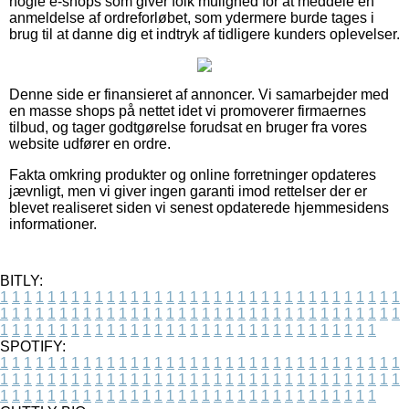
nogle e-shops som giver folk mulighed for at meddele en
anmeldelse af ordreforløbet, som ydermere burde tages i
brug til at danne dig et indtryk af tidligere kunders oplevelser.
Denne side er finansieret af annoncer. Vi samarbejder med
en masse shops på nettet idet vi promoverer firmaernes
tilbud, og tager godtgørelse forudsat en bruger fra vores
website udfører en ordre.
Fakta omkring produkter og online forretninger opdateres
jævnligt, men vi giver ingen garanti imod rettelser der er
blevet realiseret siden vi senest opdaterede hjemmesidens
informationer.
BITLY:
1
1
1
1
1
1
1
1
1
1
1
1
1
1
1
1
1
1
1
1
1
1
1
1
1
1
1
1
1
1
1
1
1
1
1
1
1
1
1
1
1
1
1
1
1
1
1
1
1
1
1
1
1
1
1
1
1
1
1
1
1
1
1
1
1
1
1
1
1
1
1
1
1
1
1
1
1
1
1
1
1
1
1
1
1
1
1
1
1
1
1
1
1
1
1
1
1
1
1
1
SPOTIFY:
1
1
1
1
1
1
1
1
1
1
1
1
1
1
1
1
1
1
1
1
1
1
1
1
1
1
1
1
1
1
1
1
1
1
1
1
1
1
1
1
1
1
1
1
1
1
1
1
1
1
1
1
1
1
1
1
1
1
1
1
1
1
1
1
1
1
1
1
1
1
1
1
1
1
1
1
1
1
1
1
1
1
1
1
1
1
1
1
1
1
1
1
1
1
1
1
1
1
1
1