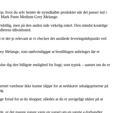
op, hvor du selv henter de nyindkøbte produkter når det passer ind i
Sons Mark Pants Medium Grey Melange.
risbillig, men på den anden side virkelig enkel. Den mindst kostelige
dlerens tilholdssted.
er det jo relevant at vi checker det anslåede leveringstidspunkt ved
 Melange, som nødvendiggør at bestillingen anbringes før et
dse dig den billigste mulighed for fragt, som typisk – uanset om du er
internet varehuse ikke kunne slippe for at nedskære udsalgspriserne på
ng.
forud for at du shopper, således at du er usvigeligt sikker på at
ende, er det mange gange være en varsel om en uægte e-forhandler.