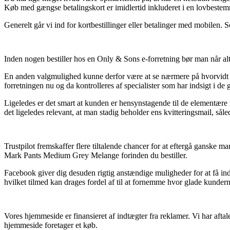
Køb med gængse betalingskort er imidlertid inkluderet i en lovbestem
Generelt går vi ind for kortbestillinger eller betalinger med mobilen. So
Inden nogen bestiller hos en Only & Sons e-forretning bør man når alt 
En anden valgmulighed kunne derfor være at se nærmere på hvorvidt e-
forretningen nu og da kontrolleres af specialister som har indsigt i de
Ligeledes er det smart at kunden er hensynstagende til de elementære
det ligeledes relevant, at man stadig beholder ens kvitteringsmail, 
Trustpilot fremskaffer flere tiltalende chancer for at eftergå ganske m
Mark Pants Medium Grey Melange forinden du bestiller.
Facebook giver dig desuden rigtig anstændige muligheder for at få in
hvilket tilmed kan drages fordel af til at fornemme hvor glade kundern
Vores hjemmeside er finansieret af indtægter fra reklamer. Vi har afta
hjemmeside foretager et køb.