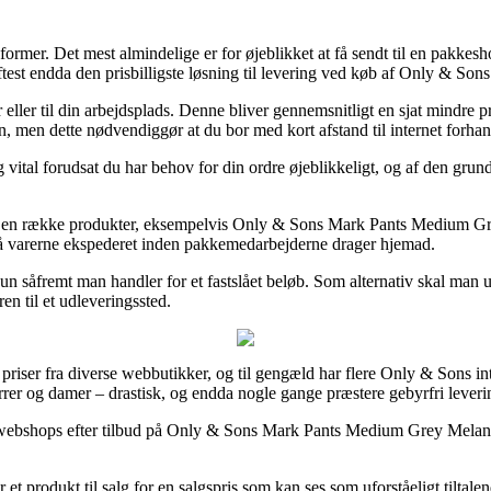
ormer. Det mest almindelige er for øjeblikket at få sendt til en pakkesh
ftest endda den prisbilligste løsning til levering ved køb af Only & 
eller til din arbejdsplads. Denne bliver gennemsnitligt en sjat mindre p
en, men dette nødvendiggør at du bor med kort afstand til internet forhan
tal forudsat du har behov for din ordre øjeblikkeligt, og af den grund 
 en række produkter, eksempelvis Only & Sons Mark Pants Medium Grey
 få varerne ekspederet inden pakkemedarbejderne drager hjemad.
un såfremt man handler for et fastslået beløb. Som alternativ skal man u
en til et udleveringssted.
te priser fra diverse webbutikker, og til gengæld har flere Only & Sons 
herrer og damer – drastisk, og endda nogle gange præstere gebyrfri leveri
e webshops efter tilbud på Only & Sons Mark Pants Medium Grey Melange 
 produkt til salg for en salgspris som kan ses som uforståeligt tiltal