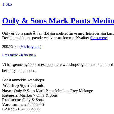
T Sko
Only & Sons Mark Pants Medi
Only & Sons pantsÂ i en flot grå meleret farve med ligeledes grå kna
Detalje med logo spænde ved venstre lomme. Kvalitet
(Læs mere)
299.75
kr.
(Vis fragtpris)
Læs mere »
Køb nu »
Vi har gennemgået de mest populære webshops og anmeldt dem med stjern
betalingsmuligheder.
Bedst anmeldte webshops
Webshop
Stjerner
Link
Navn:
Only & Sons Mark Pants Medium Grey Melange
Kategori:
Mærker > Only & Sons
Producent:
Only & Sons
Varenummer:
42566966
EAN:
5713745554558