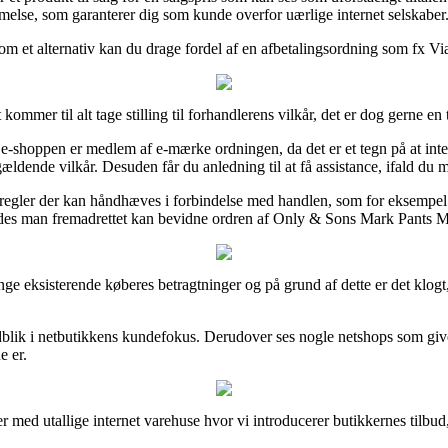
melse, som garanterer dig som kunde overfor uærlige internet selskaber
m et alternativ kan du drage fordel af en afbetalingsordning som fx ViaBil
kommer til alt tage stilling til forhandlerens vilkår, det er dog gerne e
shoppen er medlem af e-mærke ordningen, da det er et tegn på at intern
 gældende vilkår. Desuden får du anledning til at få assistance, ifald d
 regler der kan håndhæves i forbindelse med handlen, som for eksempel 
således man fremadrettet kan bevidne ordren af Only & Sons Mark Pants
ange eksisterende køberes betragtninger og på grund af dette er det klogt
dblik i netbutikkens kundefokus. Derudover ses nogle netshops som give
e er.
ler med utallige internet varehuse hvor vi introducerer butikkernes tilb