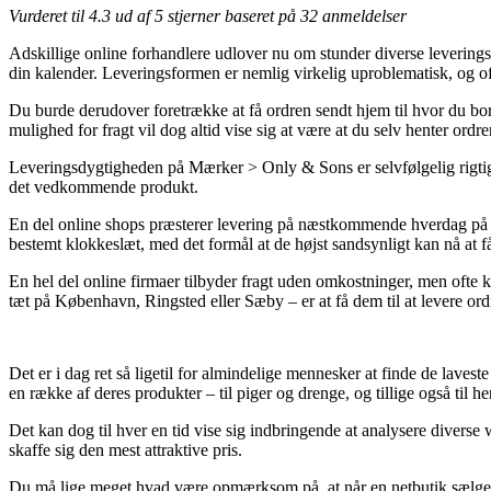
Vurderet til
4.3
ud af 5 stjerner baseret på
32
anmeldelser
Adskillige online forhandlere udlover nu om stunder diverse leveringsf
din kalender. Leveringsformen er nemlig virkelig uproblematisk, og o
Du burde derudover foretrække at få ordren sendt hjem til hvor du bor 
mulighed for fragt vil dog altid vise sig at være at du selv henter ordr
Leveringsdygtigheden på Mærker > Only & Sons er selvfølgelig rigtig vi
det vedkommende produkt.
En del online shops præsterer levering på næstkommende hverdag på
bestemt klokkeslæt, med det formål at de højst sandsynligt kan nå at
En hel del online firmaer tilbyder fragt uden omkostninger, men ofte k
tæt på København, Ringsted eller Sæby – er at få dem til at levere ordr
Det er i dag ret så ligetil for almindelige mennesker at finde de laves
en række af deres produkter – til piger og drenge, og tillige også til 
Det kan dog til hver en tid vise sig indbringende at analysere divers
skaffe sig den mest attraktive pris.
Du må lige meget hvad være opmærksom på, at når en netbutik sælger et