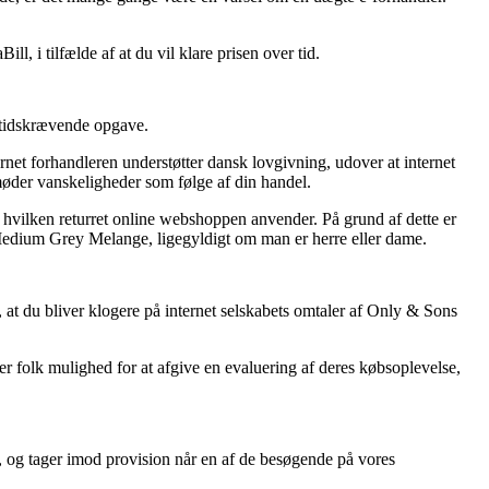
.
l, i tilfælde af at du vil klare prisen over tid.
n tidskrævende opgave.
et forhandleren understøtter dansk lovgivning, udover at internet
u møder vanskeligheder som følge af din handel.
hvilken returret online webshoppen anvender. På grund af dette er
 Medium Grey Melange, ligegyldigt om man er herre eller dame.
, at du bliver klogere på internet selskabets omtaler af Only & Sons
r folk mulighed for at afgive en evaluering af deres købsoplevelse,
ud, og tager imod provision når en af de besøgende på vores