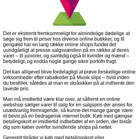
Det er ekstremt fremkommeligt for almindelige dødelige at
søge sig frem til priser hos diverse online butikker, og til
gengæld har en lang række online shops fundet det
uundgåeligt at presse salgsværdien på en række af deres
varer – til juniorer, og samtidig også til kvinder og mænd –
betydeligt, og endda nogle gange sikre portofri fragt.
Det kan alligevel blive fordelagtigt at prøve forskellige online
virksomheder efter rabatkoder på Musik slips – hvid inden
du bestiller, således at man er skråsikker på at indhente den
laveste pris.
Man må imidlertid være klar over, at såfremt en online
webshop sælger varer til salg for en salgspris der anses for
usædvanlig fremragende, så kunne det mange gange være
et bevis på en bedragerisk internet butik. Køb med gængse
betalingskort er imidlertid indbefattet af en orden, der bistår
dig som køber overfor svindlende shops på nettet.
Generelt tilråder vi køb med betalingskort eller