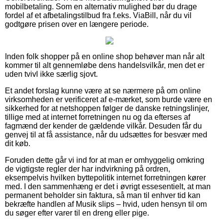
mobilbetaling. Som en alternativ mulighed bør du drage
fordel af et afbetalingstilbud fra f.eks. ViaBill, når du vil
godtgøre prisen over en længere periode.
Inden folk shopper på en online shop behøver man når alt
kommer til alt gennemløbe dens handelsvilkår, men det er
uden tvivl ikke særlig sjovt.
Et andet forslag kunne være at se nærmere på om online
virksomheden er verificeret af e-mærket, som burde være en
sikkerhed for at netshoppen følger de danske retningslinjer,
tillige med at internet forretningen nu og da efterses af
fagmænd der kender de gældende vilkår. Desuden får du
genvej til at få assistance, når du udsættes for besvær med
dit køb.
Foruden dette går vi ind for at man er omhyggelig omkring
de vigtigste regler der har indvirkning på ordren,
eksempelvis hvilken byttepolitik internet forretningen kører
med. I den sammenhæng er det i øvrigt essesentielt, at man
permanent beholder sin faktura, så man til enhver tid kan
bekræfte handlen af Musik slips – hvid, uden hensyn til om
du søger efter varer til en dreng eller pige.