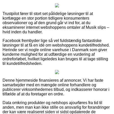
Trustpilot fører til stort set pålidelige løsninger til at
kortlægge en stor portion tidligere konsumenters
observationer og af den grund går vi ind for, at du
eksaminerer internet webshoppens omtaler af Musik slips –
hvid inden du handler.
Facebook frembyder lige så vel fuldstændig fantastiske
løsninger til at få en idé om webshoppens kundetilfredshed.
Herinde ser vi nogle online varehuse i Danmark som giver
kunderne mulighed for at udfærdige en vurdering af
ordreforløbet, hvilket ligeledes kan bruges til at tage stilling
til kundetilfredsheden.
Denne hjemmeside finansieres af annoncer. Vi har faste
samarbejder med en mængde online forhandlere og
publicerer virksomhedernes tilbud, og indkasserer honorar i
tilfælde af at du foretager en ordre.
Data omkring produkter og netshops ajourføres fra tid til
anden, men man kan ikke stille os ansvarlig for forandringer
der kan være realiseret siden vi sidst opdaterede de