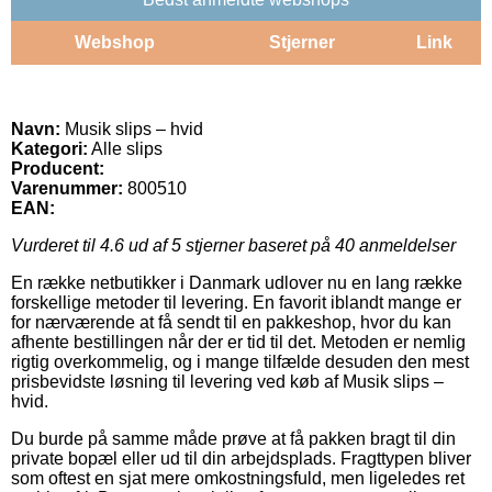
Webshop
Stjerner
Link
Navn:
Musik slips – hvid
Kategori:
Alle slips
Producent:
Varenummer:
800510
EAN:
Vurderet til
4.6
ud af 5 stjerner baseret på
40
anmeldelser
En række netbutikker i Danmark udlover nu en lang række
forskellige metoder til levering. En favorit iblandt mange er
for nærværende at få sendt til en pakkeshop, hvor du kan
afhente bestillingen når der er tid til det. Metoden er nemlig
rigtig overkommelig, og i mange tilfælde desuden den mest
prisbevidste løsning til levering ved køb af Musik slips –
hvid.
Du burde på samme måde prøve at få pakken bragt til din
private bopæl eller ud til din arbejdsplads. Fragttypen bliver
som oftest en sjat mere omkostningsfuld, men ligeledes ret