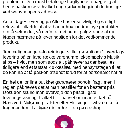
problemfri. Den mest betalelige fragttype er unægtelig at
hente pakken selv, hvilket dog nødvendiggør at du bor lige
ved webshoppens adresse.
Antal dages levering på Alle slips er selvfølgelig særligt
relevant i tilfælde af at vi har behov for dine nye produkter
om få sekunder, så derfor er det nemlig afgørende at du
kigger nærmere på leveringstiden for det vedkommende
produkt.
Temmelig mange e-forretninger stiller garanti om 1 hverdags
levering på en lang række varenumre, eksempelvis Musik
slips – hvid, men som trods alt påkræver at der bestilles
tidligere end et fastsat klokkeslæt, med hensynstagen til at
de kan nå at få pakken afsendt forud for at personalet har fri.
En hel del online butikker garanterer portofri fragt, men i
reglen påkræves det at man bestiller for en bestemt pris.
Desuden skulle man overveje den prisbilligste
leveringsløsning, hvilket tit – uanset om man er tæt på
Næstved, Nykøbing Falster eller Helsinge – vil være at få
fragtmanden til at køre din ordre til en pakkeshop.