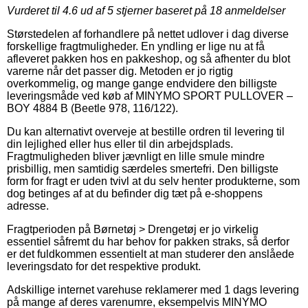
Vurderet til
4.6
ud af 5 stjerner baseret på
18
anmeldelser
Størstedelen af forhandlere på nettet udlover i dag diverse
forskellige fragtmuligheder. En yndling er lige nu at få
afleveret pakken hos en pakkeshop, og så afhenter du blot
varerne når det passer dig. Metoden er jo rigtig
overkommelig, og mange gange endvidere den billigste
leveringsmåde ved køb af MINYMO SPORT PULLOVER –
BOY 4884 B (Beetle 978, 116/122).
Du kan alternativt overveje at bestille ordren til levering til
din lejlighed eller hus eller til din arbejdsplads.
Fragtmuligheden bliver jævnligt en lille smule mindre
prisbillig, men samtidig særdeles smertefri. Den billigste
form for fragt er uden tvivl at du selv henter produkterne, som
dog betinges af at du befinder dig tæt på e-shoppens
adresse.
Fragtperioden på Børnetøj > Drengetøj er jo virkelig
essentiel såfremt du har behov for pakken straks, så derfor
er det fuldkommen essentielt at man studerer den anslåede
leveringsdato for det respektive produkt.
Adskillige internet varehuse reklamerer med 1 dags levering
på mange af deres varenumre, eksempelvis MINYMO