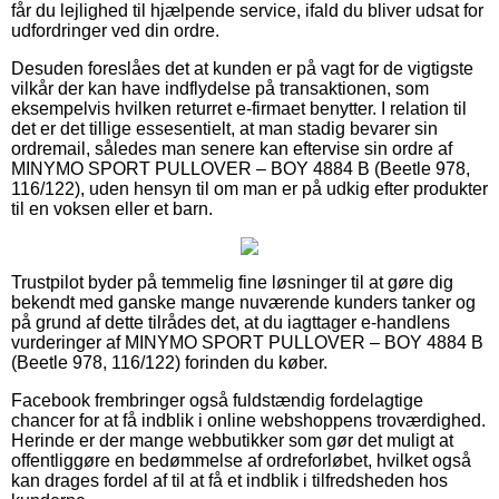
får du lejlighed til hjælpende service, ifald du bliver udsat for
udfordringer ved din ordre.
Desuden foreslåes det at kunden er på vagt for de vigtigste
vilkår der kan have indflydelse på transaktionen, som
eksempelvis hvilken returret e-firmaet benytter. I relation til
det er det tillige essesentielt, at man stadig bevarer sin
ordremail, således man senere kan eftervise sin ordre af
MINYMO SPORT PULLOVER – BOY 4884 B (Beetle 978,
116/122), uden hensyn til om man er på udkig efter produkter
til en voksen eller et barn.
Trustpilot byder på temmelig fine løsninger til at gøre dig
bekendt med ganske mange nuværende kunders tanker og
på grund af dette tilrådes det, at du iagttager e-handlens
vurderinger af MINYMO SPORT PULLOVER – BOY 4884 B
(Beetle 978, 116/122) forinden du køber.
Facebook frembringer også fuldstændig fordelagtige
chancer for at få indblik i online webshoppens troværdighed.
Herinde er der mange webbutikker som gør det muligt at
offentliggøre en bedømmelse af ordreforløbet, hvilket også
kan drages fordel af til at få et indblik i tilfredsheden hos