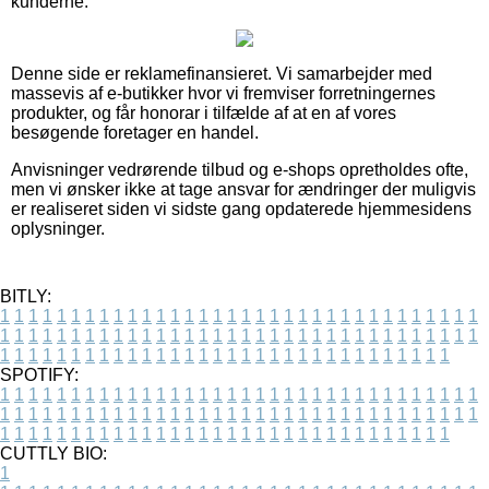
kunderne.
Denne side er reklamefinansieret. Vi samarbejder med
massevis af e-butikker hvor vi fremviser forretningernes
produkter, og får honorar i tilfælde af at en af vores
besøgende foretager en handel.
Anvisninger vedrørende tilbud og e-shops opretholdes ofte,
men vi ønsker ikke at tage ansvar for ændringer der muligvis
er realiseret siden vi sidste gang opdaterede hjemmesidens
oplysninger.
BITLY:
1
1
1
1
1
1
1
1
1
1
1
1
1
1
1
1
1
1
1
1
1
1
1
1
1
1
1
1
1
1
1
1
1
1
1
1
1
1
1
1
1
1
1
1
1
1
1
1
1
1
1
1
1
1
1
1
1
1
1
1
1
1
1
1
1
1
1
1
1
1
1
1
1
1
1
1
1
1
1
1
1
1
1
1
1
1
1
1
1
1
1
1
1
1
1
1
1
1
1
1
SPOTIFY:
1
1
1
1
1
1
1
1
1
1
1
1
1
1
1
1
1
1
1
1
1
1
1
1
1
1
1
1
1
1
1
1
1
1
1
1
1
1
1
1
1
1
1
1
1
1
1
1
1
1
1
1
1
1
1
1
1
1
1
1
1
1
1
1
1
1
1
1
1
1
1
1
1
1
1
1
1
1
1
1
1
1
1
1
1
1
1
1
1
1
1
1
1
1
1
1
1
1
1
1
CUTTLY BIO:
1