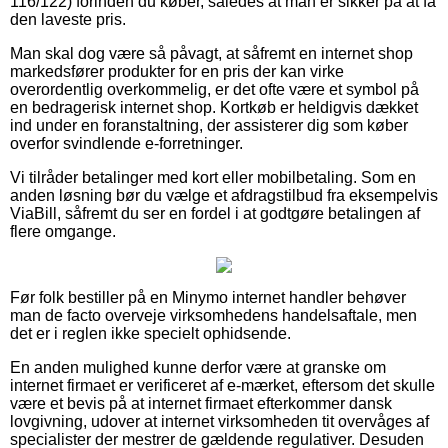
116/122) forinden du køber, således at man er sikker på at få
den laveste pris.
Man skal dog være så påvagt, at såfremt en internet shop
markedsfører produkter for en pris der kan virke
overordentlig overkommelig, er det ofte være et symbol på
en bedragerisk internet shop. Kortkøb er heldigvis dækket
ind under en foranstaltning, der assisterer dig som køber
overfor svindlende e-forretninger.
Vi tilråder betalinger med kort eller mobilbetaling. Som en
anden løsning bør du vælge et afdragstilbud fra eksempelvis
ViaBill, såfremt du ser en fordel i at godtgøre betalingen af
flere omgange.
Før folk bestiller på en Minymo internet handler behøver
man de facto overveje virksomhedens handelsaftale, men
det er i reglen ikke specielt ophidsende.
En anden mulighed kunne derfor være at granske om
internet firmaet er verificeret af e-mærket, eftersom det skulle
være et bevis på at internet firmaet efterkommer dansk
lovgivning, udover at internet virksomheden tit overvåges af
specialister der mestrer de gældende regulativer. Desuden