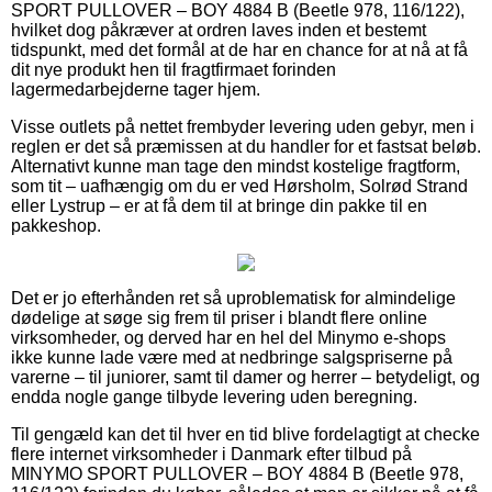
SPORT PULLOVER – BOY 4884 B (Beetle 978, 116/122),
hvilket dog påkræver at ordren laves inden et bestemt
tidspunkt, med det formål at de har en chance for at nå at få
dit nye produkt hen til fragtfirmaet forinden
lagermedarbejderne tager hjem.
Visse outlets på nettet frembyder levering uden gebyr, men i
reglen er det så præmissen at du handler for et fastsat beløb.
Alternativt kunne man tage den mindst kostelige fragtform,
som tit – uafhængig om du er ved Hørsholm, Solrød Strand
eller Lystrup – er at få dem til at bringe din pakke til en
pakkeshop.
Det er jo efterhånden ret så uproblematisk for almindelige
dødelige at søge sig frem til priser i blandt flere online
virksomheder, og derved har en hel del Minymo e-shops
ikke kunne lade være med at nedbringe salgspriserne på
varerne – til juniorer, samt til damer og herrer – betydeligt, og
endda nogle gange tilbyde levering uden beregning.
Til gengæld kan det til hver en tid blive fordelagtigt at checke
flere internet virksomheder i Danmark efter tilbud på
MINYMO SPORT PULLOVER – BOY 4884 B (Beetle 978,