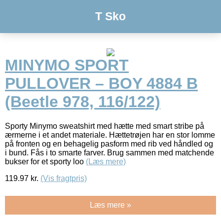
T Sko
MINYMO SPORT
PULLOVER – BOY 4884 B
(Beetle 978, 116/122)
Sporty Minymo sweatshirt med hætte med smart stribe på
ærmerne i et andet materiale. Hættetrøjen har en stor lomme
på fronten og en behagelig pasform med rib ved håndled og
i bund. Fås i to smarte farver. Brug sammen med matchende
bukser for et sporty loo
(Læs mere)
119.97
kr.
(Vis fragtpris)
Læs mere »