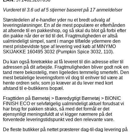
Vurderet til
3.6
ud af 5 stjerner baseret på
17
anmeldelser
Størstedelen af e-handler yder nu et bredt udvalg af
leveringsløsninger. En af de mest populære er efterhånden
at afsende til en pakkeshop, og så skal du blot gå forbi efter
din pakke når der er tid til det. Fragtmuligheden er altså
ualmindeligt simpel, samt i mange tilfælde ydermere den
mest prisbevidste type af levering ved køb af MINYMO
SKIJAKKE 160495 3032 (Pumpkin Spice 3032, 110).
Du kan også foretrække at få leveret til din adresse eller til
adressen på dit arbejde. Fragtmuligheden bliver godt nok en
tand mere bekostelig, men ligeledes temmelig smertefri. Den
mest betalelige leveringsform vil dog til enhver tid være at
hente ordren selv, som jo kræver at du lever med kort
afstand til e-butikkens bopæl.
Fragttiden på Børnetøj > Bæredygtigt Børnetøj > BIONIC
FINISH ECO er selvfølgelig ualmindeligt aktuel forudsat vi
har brug for pakken straks, så med det formål er det
øjensynligt meningsfuldt at vi kigger nærmere på det
forventede leveringstidspunkt ved den relevante vare.
De fleste butikker på nettet præsterer dag-til-dag levering på