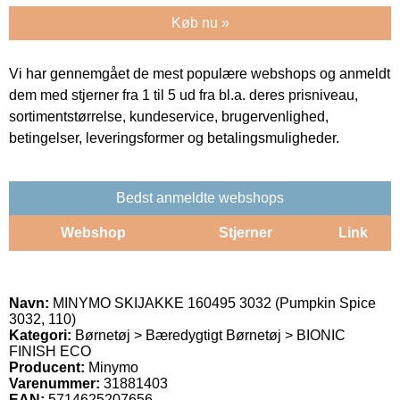
Køb nu »
Vi har gennemgået de mest populære webshops og anmeldt
dem med stjerner fra 1 til 5 ud fra bl.a. deres prisniveau,
sortimentstørrelse, kundeservice, brugervenlighed,
betingelser, leveringsformer og betalingsmuligheder.
Bedst anmeldte webshops
Webshop
Stjerner
Link
Navn:
MINYMO SKIJAKKE 160495 3032 (Pumpkin Spice
3032, 110)
Kategori:
Børnetøj > Bæredygtigt Børnetøj > BIONIC
FINISH ECO
Producent:
Minymo
Varenummer:
31881403
EAN:
5714625207656