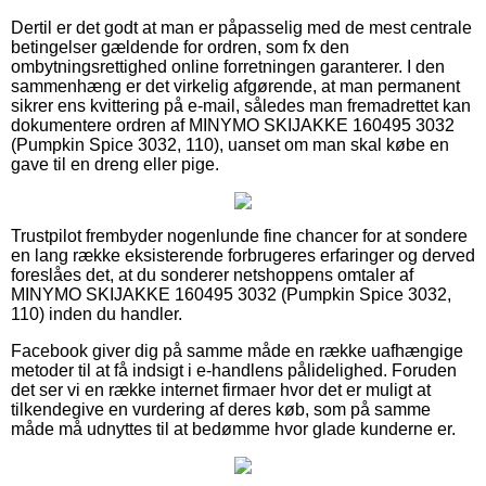
Dertil er det godt at man er påpasselig med de mest centrale
betingelser gældende for ordren, som fx den
ombytningsrettighed online forretningen garanterer. I den
sammenhæng er det virkelig afgørende, at man permanent
sikrer ens kvittering på e-mail, således man fremadrettet kan
dokumentere ordren af MINYMO SKIJAKKE 160495 3032
(Pumpkin Spice 3032, 110), uanset om man skal købe en
gave til en dreng eller pige.
Trustpilot frembyder nogenlunde fine chancer for at sondere
en lang række eksisterende forbrugeres erfaringer og derved
foreslåes det, at du sonderer netshoppens omtaler af
MINYMO SKIJAKKE 160495 3032 (Pumpkin Spice 3032,
110) inden du handler.
Facebook giver dig på samme måde en række uafhængige
metoder til at få indsigt i e-handlens pålidelighed. Foruden
det ser vi en række internet firmaer hvor det er muligt at
tilkendegive en vurdering af deres køb, som på samme
måde må udnyttes til at bedømme hvor glade kunderne er.