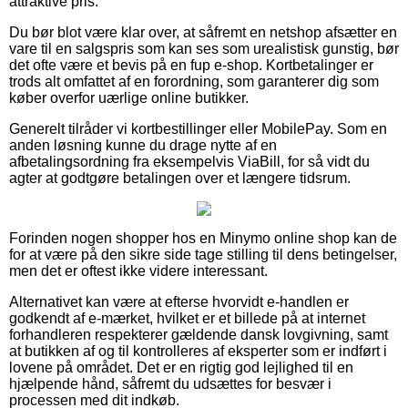
attraktive pris.
Du bør blot være klar over, at såfremt en netshop afsætter en
vare til en salgspris som kan ses som urealistisk gunstig, bør
det ofte være et bevis på en fup e-shop. Kortbetalinger er
trods alt omfattet af en forordning, som garanterer dig som
køber overfor uærlige online butikker.
Generelt tilråder vi kortbestillinger eller MobilePay. Som en
anden løsning kunne du drage nytte af en
afbetalingsordning fra eksempelvis ViaBill, for så vidt du
agter at godtgøre betalingen over et længere tidsrum.
Forinden nogen shopper hos en Minymo online shop kan de
for at være på den sikre side tage stilling til dens betingelser,
men det er oftest ikke videre interessant.
Alternativet kan være at efterse hvorvidt e-handlen er
godkendt af e-mærket, hvilket er et billede på at internet
forhandleren respekterer gældende dansk lovgivning, samt
at butikken af og til kontrolleres af eksperter som er indført i
lovene på området. Det er en rigtig god lejlighed til en
hjælpende hånd, såfremt du udsættes for besvær i
processen med dit indkøb.