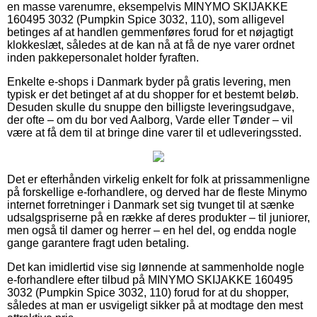
en masse varenumre, eksempelvis MINYMO SKIJAKKE
160495 3032 (Pumpkin Spice 3032, 110), som alligevel
betinges af at handlen gemmenføres forud for et nøjagtigt
klokkeslæt, således at de kan nå at få de nye varer ordnet
inden pakkepersonalet holder fyraften.
Enkelte e-shops i Danmark byder på gratis levering, men
typisk er det betinget af at du shopper for et bestemt beløb.
Desuden skulle du snuppe den billigste leveringsudgave,
der ofte – om du bor ved Aalborg, Varde eller Tønder – vil
være at få dem til at bringe dine varer til et udleveringssted.
Det er efterhånden virkelig enkelt for folk at prissammenligne
på forskellige e-forhandlere, og derved har de fleste Minymo
internet forretninger i Danmark set sig tvunget til at sænke
udsalgspriserne på en række af deres produkter – til juniorer,
men også til damer og herrer – en hel del, og endda nogle
gange garantere fragt uden betaling.
Det kan imidlertid vise sig lønnende at sammenholde nogle
e-forhandlere efter tilbud på MINYMO SKIJAKKE 160495
3032 (Pumpkin Spice 3032, 110) forud for at du shopper,
således at man er usvigeligt sikker på at modtage den mest