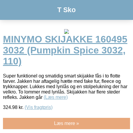
T Sko
MINYMO SKIJAKKE 160495
3032 (Pumpkin Spice 3032,
110)
Super funktionel og smatidig smart skijakke fås i to flotte
farver. Jakken har aftagelig hætte med fake fur, fleece og
trykknapper. Lukkes med lynlås og en stolpelukning der har
velkro. To lommer med lynlås. Skijakken har flere steder
refleks. Jakken går
(Læs mere)
324.98
kr.
(Vis fragtpris)
Læs mere »