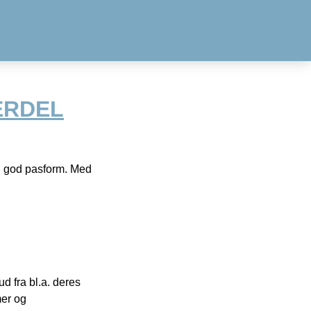
ERDEL
en god pasform. Med
 fra bl.a. deres
mer og