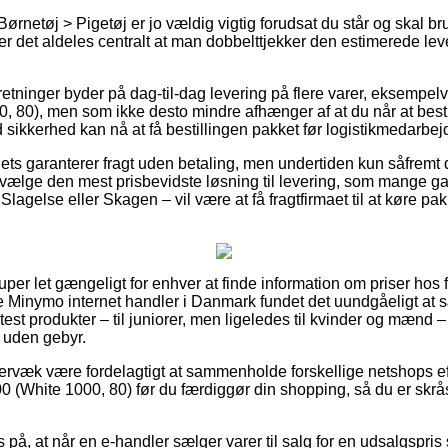
ørnetøj > Pigetøj er jo vældig vigtig forudsat du står og skal 
r det aldeles centralt at man dobbelttjekker den estimerede lev
orretninger byder på dag-til-dag levering på flere varer, eks
80), men som ikke desto mindre afhænger af at du når at bestille
sikkerhed kan nå at få bestillingen pakket før logistikmedarbejde
ets garanterer fragt uden betaling, men undertiden kun såfremt d
vælge den mest prisbevidste løsning til levering, som mange g
agelse eller Skagen – vil være at få fragtfirmaet til at køre pakk
super let gængeligt for enhver at finde information om priser hos f
ere Minymo internet handler i Danmark fundet det uundgåeligt at
 test produkter – til juniorer, men ligeledes til kvinder og mænd 
t uden gebyr.
ervæk være fordelagtigt at sammenholde forskellige netshops 
hite 1000, 80) før du færdiggør din shopping, så du er skrås
på, at når en e-handler sælger varer til salg for en udsalgspris 