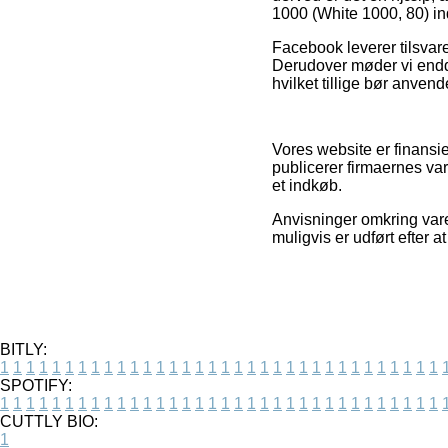
1000 (White 1000, 80) i
Facebook leverer tilsvar
Derudover møder vi endda
hvilket tillige bør anvend
Vores website er finansi
publicerer firmaernes var
et indkøb.
Anvisninger omkring varer
muligvis er udført efter a
BITLY:
1
1
1
1
1
1
1
1
1
1
1
1
1
1
1
1
1
1
1
1
1
1
1
1
1
1
1
1
1
1
1
1
1
1
SPOTIFY:
1
1
1
1
1
1
1
1
1
1
1
1
1
1
1
1
1
1
1
1
1
1
1
1
1
1
1
1
1
1
1
1
1
1
CUTTLY BIO:
1