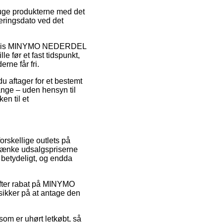
bruge produkterne med det
eringsdato ved det
empelvis MINYMO NEDERDEL
 før et fast tidspunkt,
rne får fri.
u aftager for et bestemt
ange – uden hensyn til
en til et
orskellige outlets på
 sænke udsalgspriserne
– betydeligt, og endda
efter rabat på MINYMO
ikker på at antage den
som er uhørt letkøbt, så