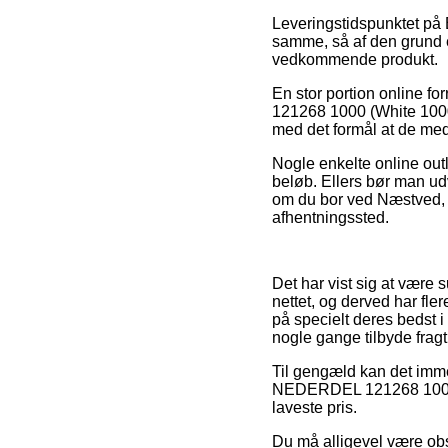
Leveringstidspunktet på B
samme, så af den grund e
vedkommende produkt.
En stor portion online f
121268 1000 (White 1000, 
med det formål at de med 
Nogle enkelte online outl
beløb. Ellers bør man ud
om du bor ved Næstved, Sl
afhentningssted.
Det har vist sig at være 
nettet, og derved har fl
på specielt deres bedst i
nogle gange tilbyde frag
Til gengæld kan det imm
NEDERDEL 121268 1000 (W
laveste pris.
Du må alligevel være obs 