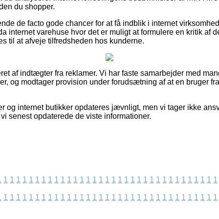
nden du shopper.
ende de facto gode chancer for at få indblik i internet virksomh
 internet varehuse hvor det er muligt at formulere en kritik af 
es til at afveje tilfredsheden hos kunderne.
eret af indtægter fra reklamer. Vi har faste samarbejder med man
er, og modtager provision under forudsætning af at en bruger fra
 og internet butikker opdateres jævnligt, men vi tager ikke ansv
t vi senest opdaterede de viste informationer.
1
1
1
1
1
1
1
1
1
1
1
1
1
1
1
1
1
1
1
1
1
1
1
1
1
1
1
1
1
1
1
1
1
1
1
1
1
1
1
1
1
1
1
1
1
1
1
1
1
1
1
1
1
1
1
1
1
1
1
1
1
1
1
1
1
1
1
1
1
1