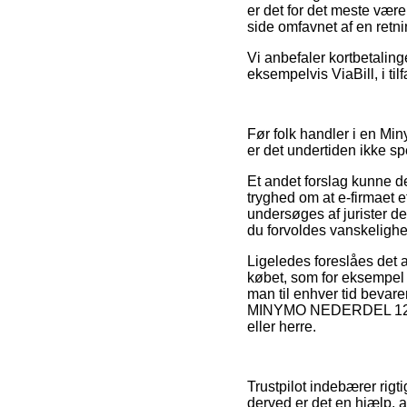
er det for det meste vær
side omfavnet af en retnin
Vi anbefaler kortbetaling
eksempelvis ViaBill, i til
Før folk handler i en Min
er det undertiden ikke s
Et andet forslag kunne de
tryghed om at e-firmaet 
undersøges af jurister der
du forvoldes vanskelighe
Ligeledes foreslåes det 
købet, som for eksempel 
man til enhver tid bevare
MINYMO NEDERDEL 121268
eller herre.
Trustpilot indebærer rigt
derved er det en hjælp