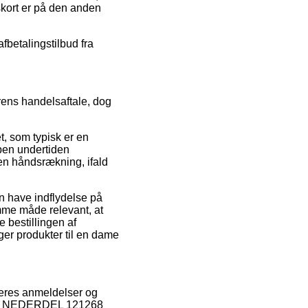
skort er på den anden
fbetalingstilbud fra
erens handelsaftale, dog
t, som typisk er en
pen undertiden
l en håndsrækning, ifald
n have indflydelse på
mme måde relevant, at
 bestillingen af
r produkter til en dame
ugeres anmeldelser og
NYMO NEDERDEL 121268