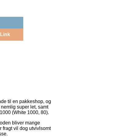
Link
ende til en pakkeshop, og
r nemlig super let, samt
000 (White 1000, 80).
metoden bliver mange
 fragt vil dog utvivlsomt
sse.