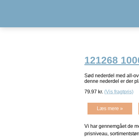
121268 1000
Sød nederdel med all-ove
denne nederdel er der pl
79.97
kr.
(Vis fragtpris)
Læs mere »
Vi har gennemgået de mes
prisniveau, sortimentstø