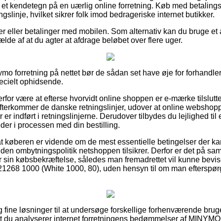
e et kendetegn på en uærlig online forretning. Køb med betaling
gslinje, hvilket sikrer folk imod bedrageriske internet butikker.
er eller betalinger med mobilen. Som alternativ kan du bruge et a
fælde af at du agter at afdrage beløbet over flere uger.
ymo forretning på nettet bør de sådan set have øje for forhandl
pecielt ophidsende.
rfor være at efterse hvorvidt online shoppen er e-mærke tilslutte
efterkommer de danske retningslinjer, udover at online webshop
 er indført i retningslinjerne. Derudover tilbydes du lejlighed ti
der i processen med din bestilling.
at køberen er vidende om de mest essentielle betingelser der ka
den ombytningspolitik netshoppen tilsikrer. Derfor er det på sa
r sin købsbekræftelse, således man fremadrettet vil kunne bevise
 1000 (White 1000, 80), uden hensyn til om man efterspørge
ig fine løsninger til at undersøge forskellige forhenværende br
, at du analyserer internet forretningens bedømmelser af MI