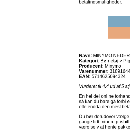
betalingsmuligheder.
Navn:
MINYMO NEDERDEL
Kategori:
Børnetøj > Pig
Producent:
Minymo
Varenummer:
3189164
EAN:
5714625094324
Vurderet til
4.4
ud af 5 st
En hel del online forhand
så kan du bare gå forbi e
ofte endda den mest be
Du bør derudover vælge at
gange lidt mindre prisbil
være selv at hente pakke