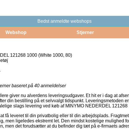
Bedst anmeldte webshops
Webshop
Stjerner
 121268 1000 (White 1000, 80)
etøj
4
jerner baseret på
40
anmeldelser
lere giver nu alverdens leveringsudgaver. Et hit er i dag at afs
fter din bestilling på et selvvalgt tidspunkt. Leveringsmetoden e
talelige slags levering ved køb af MINYMO NEDERDEL 121268 1
 få leveret til din privatbolig eller til din arbejdsplads. Fragt
lig, men ligeledes ekstremt let. Den mindst kostelige mulighed for
n, men det forudsætter at du befinder dig tæt på e-firmaets adre